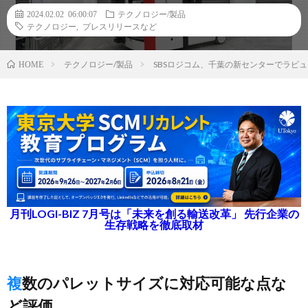
2024.02.02 06:00:07
テクノロジー/製品
テクノロジー
,
プレスリリースなど
テクノロジー/製品
SBSロジコム、千葉の新センターでラピ
HOME
月刊LOGI-BIZ 7月号は「未来を創る輸送改革」 先行企業の
生存戦略を徹底取材
複数のパレットサイズに対応可能な点な
ど評価