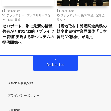
2026.08.06
2026.08.06
テクノロジー
,
プレスリリースな
テクノロジー
,
動向/展望
,
記者会
ど
,
動向/展望
見など
ゼロボード、常に最新の情報
【現地取材】貿易関連業務の
共有が可能な“動的サプライヤ
効率化目指す業界団体「日本
ー管理”実現する新システムの
貿易DX協会」が発足
提供開始へ
Back to Top
メルマガ会員登録
プライバシーポリシー
広告掲載