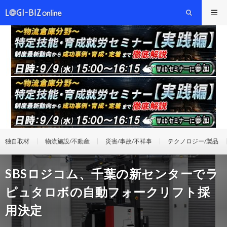
独自取材
物流施設/不動産
災害/事故/不祥事
テクノロジー/製品
SBSロジコム、千葉の新センターでラ
ピュタロボの自動フォークリフト採
用決定