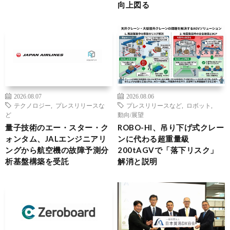
向上図る
2026.08.07
2026.08.06
テクノロジー
,
プレスリリースな
プレスリリースなど
,
ロボット
,
ど
動向/展望
量子技術のエー・スター・ク
ROBO-HI、吊り下げ式クレー
ォンタム、JALエンジニアリ
ンに代わる超重量級
ングから航空機の故障予測分
200tAGVで「落下リスク」
析基盤構築を受託
解消と説明