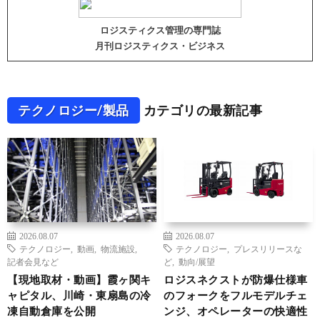
ロジスティクス管理の専門誌
月刊ロジスティクス・ビジネス
テクノロジー/製品
カテゴリの最新記事
2026.08.07
2026.08.07
テクノロジー
,
動画
,
物流施設
,
テクノロジー
,
プレスリリースな
記者会見など
ど
,
動向/展望
【現地取材・動画】霞ヶ関キ
ロジスネクストが防爆仕様車
ャピタル、川崎・東扇島の冷
のフォークをフルモデルチェ
凍自動倉庫を公開
ンジ、オペレーターの快適性