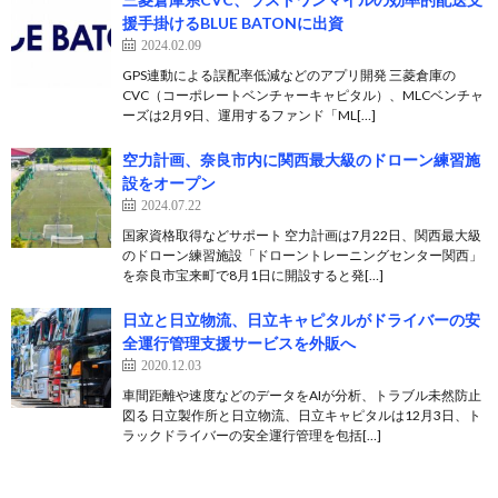
援手掛けるBLUE BATONに出資
2024.02.09
GPS連動による誤配率低減などのアプリ開発 三菱倉庫の
CVC（コーポレートベンチャーキャピタル）、MLCベンチャ
ーズは2月9日、運用するファンド「ML[…]
空力計画、奈良市内に関西最大級のドローン練習施
設をオープン
2024.07.22
国家資格取得などサポート 空力計画は7月22日、関西最大級
のドローン練習施設「ドローントレーニングセンター関西」
を奈良市宝来町で8月1日に開設すると発[…]
日立と日立物流、日立キャピタルがドライバーの安
全運行管理支援サービスを外販へ
2020.12.03
車間距離や速度などのデータをAIが分析、トラブル未然防止
図る 日立製作所と日立物流、日立キャピタルは12月3日、ト
ラックドライバーの安全運行管理を包括[…]