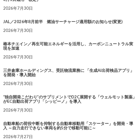
2026年7月30日
JAL／2026年8月前半 燃油サーチャージ適用額のお知らせ(変更)
2026年7月30日
椿本チエイン／再生可能エネルギーを活用し、カーボンニュートラル実
現を加速
2026年7月30日
三井倉庫ホールディングス、受託物流業務に 「生成AI出荷検品アプリ」
を開発・導入開始
2026年7月30日
“独自開発こだわり”のサプリメントでD2C展開する「ウェルモット製薬」
がEC自動出荷アプリ「シッピーノ」を導入
2026年7月30日
自動車船の荷役中断を抑制する自動車移動用「スケーター」を開発・導
入 ～自力走行できない車両を約5分で移動可能に～
2026年7月27日