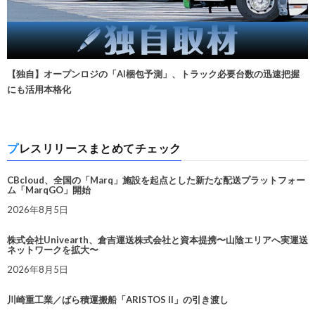
【独自】オープンロジの「AI梱包予測」、トラック必要台数の迅速把握
にも活用本格化
プレスリリースまとめてチェック
CBcloud、全国の「Marq」施設を起点とした新たな配送プラットフォー
ム「MarqGO」開始
2026年8月5日
株式会社Univearth、倉吉運送株式会社と資本提携〜山陰エリアへ実運送
ネットワークを拡大〜
2026年8月5日
川崎重工業／ばら積運搬船「ARISTOS II」の引き渡し