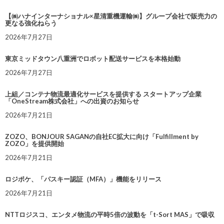
【㈱ハナインターナショナル×星清重機運輸㈱】グループ会社で販売力の
更なる強化ねらう
2026年7月27日
東京ミッドタウン八重洲でロボット配送サービスを本格始動
2026年7月27日
上組／コンテナ物流最適化サービスを提供する スタートアップ企業
「OneStream株式会社」への出資のお知らせ
2026年7月21日
ZOZO、BONJOUR SAGANの自社EC拡大に向け「Fulfillment by
ZOZO」を提供開始
2026年7月21日
ロジポケ、「パスキー認証（MFA）」機能をリリース
2026年7月21日
NTTロジスコ、エンタメ物流の平時5倍の波動を「t-Sort MAS」で吸収