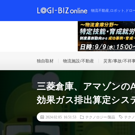
物流不動産,ロボット,ドロ
独自取材
物流施設/不動産
災害/事故/不祥
三菱倉庫、アマゾンの
効果ガス排出算定シス
2024.02.05 16:51:53
テクノロジー/製品
テクノ