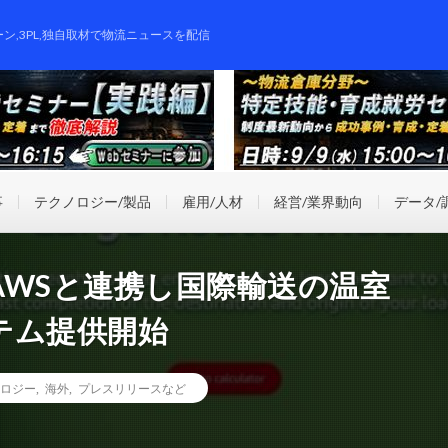
ーン,3PL,独自取材で物流ニュースを配信
事
テクノロジー/製品
雇用/人材
経営/業界動向
データ/
AWSと連携し国際輸送の温室
テム提供開始
ロジー
,
海外
,
プレスリリースなど