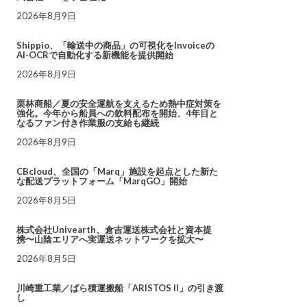
2026年8月9日
Shippio、「輸送中の商品」の可視化をInvoiceの
AI-OCRで自動化する新機能を提供開始
2026年8月9日
栗林商船／夏の安全運航を支えるため熱中症対策を
強化。今年から船員への飲料配布を開始、4年目と
なるファン付き作業服の支給も継続
2026年8月9日
CBcloud、全国の「Marq」施設を起点とした新た
な配送プラットフォーム「MarqGO」開始
2026年8月5日
株式会社Univearth、倉吉運送株式会社と資本提
携〜山陰エリアへ実運送ネットワークを拡大〜
2026年8月5日
川崎重工業／ばら積運搬船「ARISTOS II」の引き渡
し