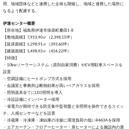
用。地域団体などと連携した企画も開催し、地域と連携した場所に
なるよう配慮する。
伊達センター概要
【所在地】福島県伊達市保原町桑田1-8
【敷地面積】7,913.90㎡（2,398.15坪）
【延床面積】1,298.91㎡（393.60坪）
【建築面積】1,498.93㎡（454.22坪）
【特徴】
・10kwソーラーシステム（原則自家消費）やEV用駐車スペースを
設置
・空調設備にヒートポンプ方式を採用
・会議室と事務所は断熱効果が高いペアガラスを採用
・照明器具全てにLED照明を導入
・冷設設備にインバーター採用
・省電力が期待できる防災集中監視盤と全照明を操作できるスイッ
チ、人感センサーなどを設置
・冷蔵庫・冷凍庫・凍結庫の冷媒に環境負荷の低いR463Aを採用
・エアカーテン・フロアーヒーター・扉ヒーターによる施設内の適