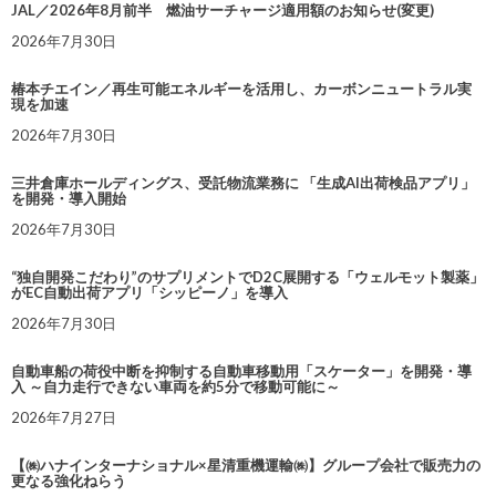
JAL／2026年8月前半 燃油サーチャージ適用額のお知らせ(変更)
2026年7月30日
椿本チエイン／再生可能エネルギーを活用し、カーボンニュートラル実
現を加速
2026年7月30日
三井倉庫ホールディングス、受託物流業務に 「生成AI出荷検品アプリ」
を開発・導入開始
2026年7月30日
“独自開発こだわり”のサプリメントでD2C展開する「ウェルモット製薬」
がEC自動出荷アプリ「シッピーノ」を導入
2026年7月30日
自動車船の荷役中断を抑制する自動車移動用「スケーター」を開発・導
入 ～自力走行できない車両を約5分で移動可能に～
2026年7月27日
【㈱ハナインターナショナル×星清重機運輸㈱】グループ会社で販売力の
更なる強化ねらう