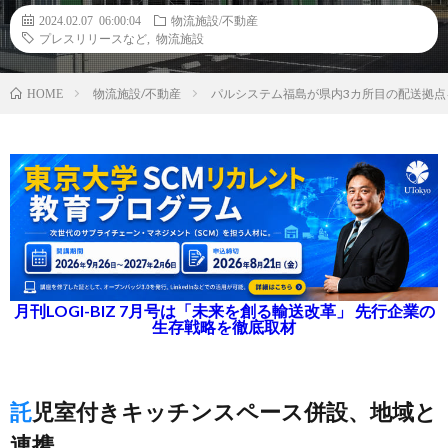
2024.02.07 06:00:04
物流施設/不動産
プレスリリースなど
,
物流施設
物流施設/不動産
パルシステム福島が県内3カ所目の配送拠点
HOME
月刊LOGI-BIZ 7月号は「未来を創る輸送改革」 先行企業の
生存戦略を徹底取材
託児室付きキッチンスペース併設、地域と
連携