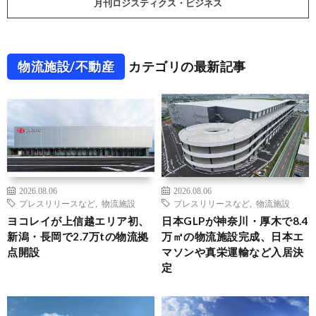
月刊ロジスティクス・ビジネス
物流施設/不動産
カテゴリの最新記事
2026.08.06
2026.08.06
プレスリリースなど
,
物流施設
プレスリリースなど
,
物流施設
ヨコレイが上信越エリア初、
日本GLPが神奈川・厚木で8.4
新潟・長岡で2.7万tの物流拠
万㎡の物流施設完成、日本エ
点開設
マソンや真栄運輸など入居決
定