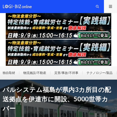
独自取材
物流施設/不動産
災害/事故/不祥事
テクノロジー/製品
パルシステム福島が県内3カ所目の配
送拠点を伊達市に開設、5000世帯カ
バー