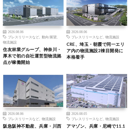
2026.08.06
2026.08.06
プレスリリースなど
,
動向/展望
,
プレスリリースなど
,
物流施設
物流施設
CRE、埼玉・朝霞で同一エリ
住友林業グループ、神奈川・
ア内の物流施設2棟目開発に
厚木で初の自社運営型物流拠
本格着手
点が稼働開始
2026.08.06
2026.08.05
プレスリリースなど
,
物流施設
プレスリリースなど
,
物流施設
阪急阪神不動産、兵庫・川西
アマゾン、兵庫・尼崎で11.1