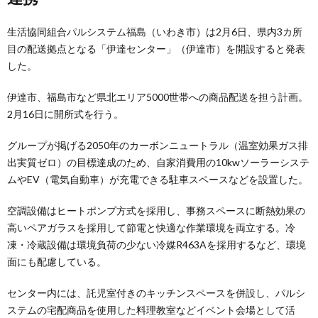
生活協同組合パルシステム福島（いわき市）は2月6日、県内3カ所
目の配送拠点となる「伊達センター」（伊達市）を開設すると発表
した。
伊達市、福島市など県北エリア5000世帯への商品配送を担う計画。
2月16日に開所式を行う。
グループが掲げる2050年のカーボンニュートラル（温室効果ガス排
出実質ゼロ）の目標達成のため、自家消費用の10kwソーラーシステ
ムやEV（電気自動車）が充電できる駐車スペースなどを設置した。
空調設備はヒートポンプ方式を採用し、事務スペースに断熱効果の
高いペアガラスを採用して節電と快適な作業環境を両立する。冷
凍・冷蔵設備は環境負荷の少ない冷媒R463Aを採用するなど、環境
面にも配慮している。
センター内には、託児室付きのキッチンスペースを併設し、パルシ
ステムの宅配商品を使用した料理教室などイベント会場として活