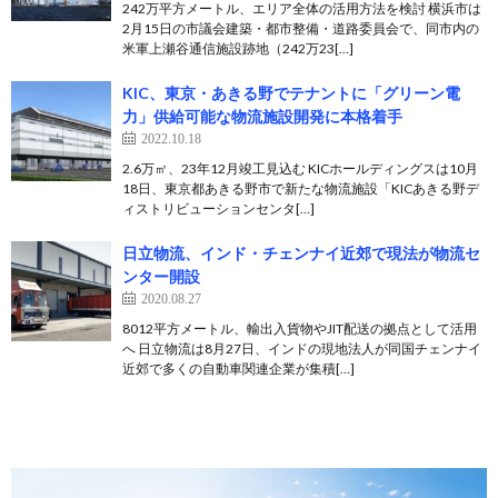
242万平方メートル、エリア全体の活用方法を検討 横浜市は
2月15日の市議会建築・都市整備・道路委員会で、同市内の
米軍上瀬谷通信施設跡地（242万23[…]
KIC、東京・あきる野でテナントに「グリーン電
力」供給可能な物流施設開発に本格着手
2022.10.18
2.6万㎡、23年12月竣工見込む KICホールディングスは10月
18日、東京都あきる野市で新たな物流施設「KICあきる野デ
ィストリビューションセンタ[…]
日立物流、インド・チェンナイ近郊で現法が物流セ
ンター開設
2020.08.27
8012平方メートル、輸出入貨物やJIT配送の拠点として活用
へ 日立物流は8月27日、インドの現地法人が同国チェンナイ
近郊で多くの自動車関連企業が集積[…]