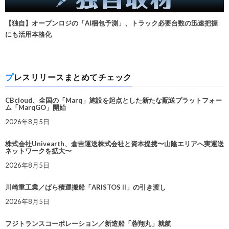
【独自】オープンロジの「AI梱包予測」、トラック必要台数の迅速把握
にも活用本格化
プレスリリースまとめてチェック
CBcloud、全国の「Marq」施設を起点とした新たな配送プラットフォー
ム「MarqGO」開始
2026年8月5日
株式会社Univearth、倉吉運送株式会社と資本提携〜山陰エリアへ実運送
ネットワークを拡大〜
2026年8月5日
川崎重工業／ばら積運搬船「ARISTOS II」の引き渡し
2026年8月5日
フジトランスコーポレーション／新造船「蓉翔丸」就航