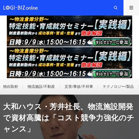
独自取材
物流施設/不動産
災害/事故/不祥事
テクノロジー/製品
大和ハウス・芳井社長、物流施設開発
で資材高騰は「コスト競争力強化のチ
ャンス」