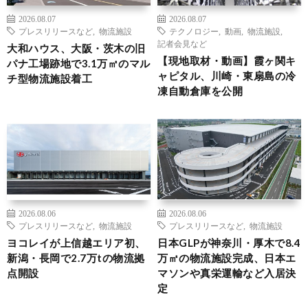
2026.08.07
2026.08.07
プレスリリースなど
,
物流施設
テクノロジー
,
動画
,
物流施設
,
記者会見など
大和ハウス、大阪・茨木の旧
【現地取材・動画】霞ヶ関キ
パナ工場跡地で3.1万㎡のマル
ャピタル、川崎・東扇島の冷
チ型物流施設着工
凍自動倉庫を公開
2026.08.06
2026.08.06
プレスリリースなど
,
物流施設
プレスリリースなど
,
物流施設
ヨコレイが上信越エリア初、
日本GLPが神奈川・厚木で8.4
新潟・長岡で2.7万tの物流拠
万㎡の物流施設完成、日本エ
点開設
マソンや真栄運輸など入居決
定