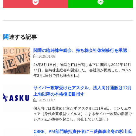
関連する記事
関通の臨時株主総会、持ち株会社体制移行を承認
2026.01.06
26年3月1日付、物流とITは分割し傘下に 関通は2025年12月
11日、臨時株主総会を開催した。 会社側が提案した、2026
年3月1日付で持ち株会社[…]
サイバー攻撃受けたアスクル、法人向け通販は12月
上旬以降の本格復旧目指す
2025.11.07
個人向けは依然めど立たず アスクルは11月6日、ランサムウ
ェア（身代金要求型ウイルス）によるサイバー攻撃の影響で
システムが障害を起こし、停止していた法[…]
CBRE、PM部門統括責任者に三菱商事出身の杉山氏