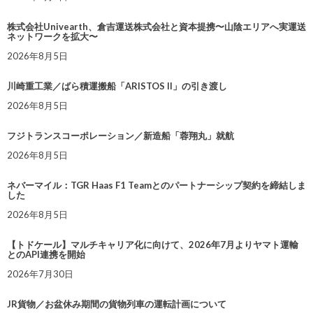
株式会社Univearth、倉吉運送株式会社と資本提携〜山陰エリアへ実運送
ネットワークを拡大〜
2026年8月5日
川崎重工業／ばら積運搬船「ARISTOS II」の引き渡し
2026年8月5日
フジトランスコーポレーション／新造船「蓉翔丸」就航
2026年8月5日
ネバーマイル：TGR Haas F1 Teamとのパートナーシップ契約を締結しま
した
2026年8月5日
【トドケール】マルチキャリア化に向けて、2026年7月よりヤマト運輸
とのAPI連携を開始
2026年7月30日
JR貨物／お盆休み期間の貨物列車の運転計画について