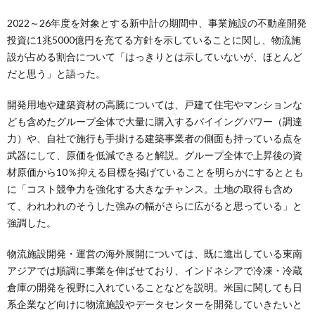
2022～26年度を対象とする新中計の期間中、事業施設の不動産開発
投資に1兆5000億円を充てる方針を示していることに関し、物流施
設が占める割合について「はっきりとは示していないが、ほとんど
だと思う」と語った。
開発用地や建築資材の高騰については、戸建て住宅やマンションな
ども含めたグループ全体で大量に購入するバイイングパワー（調達
力）や、自社で施行も手掛ける建築事業者の側面も持っている点を
武器にして、原価を低減できると解説。グループ全体で上昇後の資
材原価から10％抑える目標を掲げていることを明らかにするととも
に「コスト競争力を強化する大きなチャンス。土地の取得も含め
て、われわれのそうした強みの幅がさらに広がると思っている」と
強調した。
物流施設開発・運営の海外展開については、既に進出している東南
アジアでは順調に事業を伸ばせており、インドネシアで冷凍・冷蔵
倉庫の開発を視野に入れていることなどを説明。米国に関しても日
系企業など向けに物流施設やデータセンターを開発していきたいと