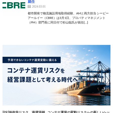
就任
2024.03.01
都市開発で物流施設用地取得経験、AMと両方担当 シービー
アールイー（CBRE）は3月1日、プロパティマネジメント
（PM）部門長に同日付で杉山聡氏が就任[…]
[PR]地政学リスク、港湾混雑…コンテナ運賃の変動リスクへの新しいヘッ