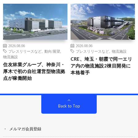
2026.08.06
2026.08.06
プレスリリースなど
,
動向/展望
,
プレスリリースなど
,
物流施設
物流施設
CRE、埼玉・朝霞で同一エリ
住友林業グループ、神奈川・
ア内の物流施設2棟目開発に
厚木で初の自社運営型物流拠
本格着手
点が稼働開始
Back to Top
メルマガ会員登録