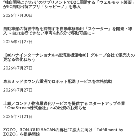
“独自開発こだわり”のサプリメントでD2C展開する「ウェルモット製薬」
がEC自動出荷アプリ「シッピーノ」を導入
2026年7月30日
自動車船の荷役中断を抑制する自動車移動用「スケーター」を開発・導
入 ～自力走行できない車両を約5分で移動可能に～
2026年7月27日
【㈱ハナインターナショナル×星清重機運輸㈱】グループ会社で販売力の
更なる強化ねらう
2026年7月27日
東京ミッドタウン八重洲でロボット配送サービスを本格始動
2026年7月27日
上組／コンテナ物流最適化サービスを提供する スタートアップ企業
「OneStream株式会社」への出資のお知らせ
2026年7月21日
ZOZO、BONJOUR SAGANの自社EC拡大に向け「Fulfillment by
ZOZO」を提供開始