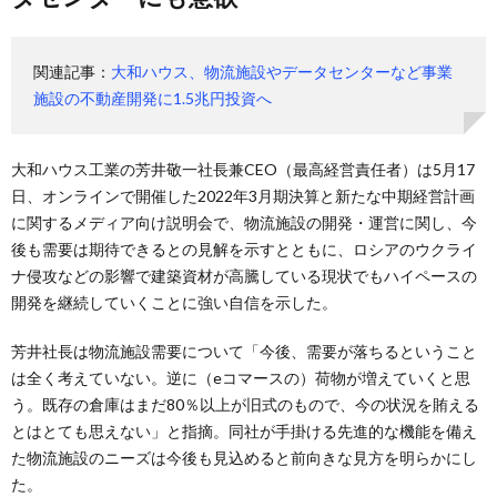
関連記事：
大和ハウス、物流施設やデータセンターなど事業
施設の不動産開発に1.5兆円投資へ
大和ハウス工業の芳井敬一社長兼CEO（最高経営責任者）は5月17
日、オンラインで開催した2022年3月期決算と新たな中期経営計画
に関するメディア向け説明会で、物流施設の開発・運営に関し、今
後も需要は期待できるとの見解を示すとともに、ロシアのウクライ
ナ侵攻などの影響で建築資材が高騰している現状でもハイペースの
開発を継続していくことに強い自信を示した。
芳井社長は物流施設需要について「今後、需要が落ちるということ
は全く考えていない。逆に（eコマースの）荷物が増えていくと思
う。既存の倉庫はまだ80％以上が旧式のもので、今の状況を賄える
とはとても思えない」と指摘。同社が手掛ける先進的な機能を備え
た物流施設のニーズは今後も見込めると前向きな見方を明らかにし
た。