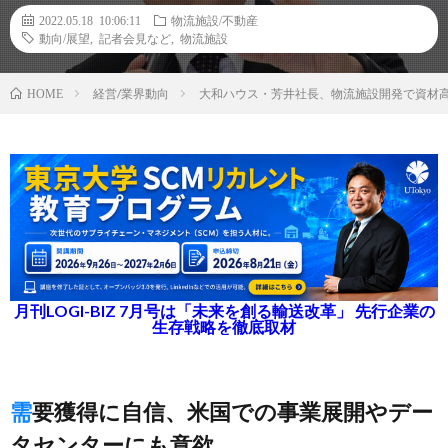
2022.05.18 10:06:11
物流施設/不動産
動向/展望
,
記者会見など
,
物流施設
経営/業界動向
大和ハウス・芳井社長、物流施設開発で資材
HOME
月刊LOGI-BIZ 7月号は「未来を創る輸送改革」 先行企業の
生存戦略を徹底取材
需要獲得に自信、米国での事業展開やデー
タセンターにも意欲