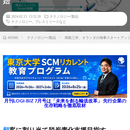
始
2024.02.15 13:52:26
テクノロジー/製品
テクノロジー
,
プレスリリースなど
テクノロジー/製品
商船三井、オランダの海事スタートアッ
HOME
月刊LOGI-BIZ 7月号は「未来を創る輸送改革」 先行企業の
生存戦略を徹底取材
顧客に割り当て脱炭素化支援目指す