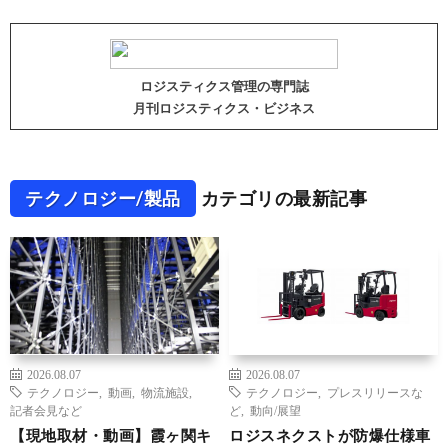
ロジスティクス管理の専門誌
月刊ロジスティクス・ビジネス
テクノロジー/製品
カテゴリの最新記事
2026.08.07
2026.08.07
テクノロジー
,
動画
,
物流施設
,
テクノロジー
,
プレスリリースな
記者会見など
ど
,
動向/展望
【現地取材・動画】霞ヶ関キ
ロジスネクストが防爆仕様車