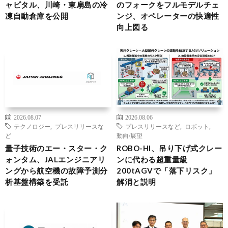
ャピタル、川崎・東扇島の冷
のフォークをフルモデルチェ
凍自動倉庫を公開
ンジ、オペレーターの快適性
向上図る
2026.08.07
2026.08.06
テクノロジー
,
プレスリリースな
プレスリリースなど
,
ロボット
,
ど
動向/展望
量子技術のエー・スター・ク
ROBO-HI、吊り下げ式クレー
ォンタム、JALエンジニアリ
ンに代わる超重量級
ングから航空機の故障予測分
200tAGVで「落下リスク」
析基盤構築を受託
解消と説明