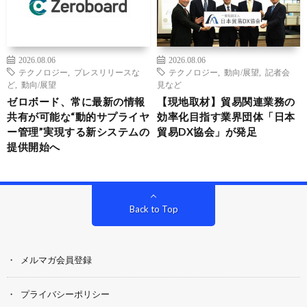
2026.08.06
2026.08.06
テクノロジー
,
プレスリリースな
テクノロジー
,
動向/展望
,
記者会
ど
,
動向/展望
見など
ゼロボード、常に最新の情報
【現地取材】貿易関連業務の
共有が可能な“動的サプライヤ
効率化目指す業界団体「日本
ー管理”実現する新システムの
貿易DX協会」が発足
提供開始へ
Back to Top
メルマガ会員登録
プライバシーポリシー