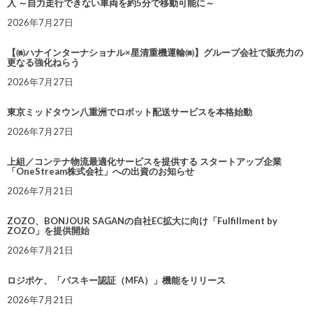
入 ～自力走行できない車両を約5分で移動可能に～
2026年7月27日
【㈱ハナインターナショナル×星清重機運輸㈱】グループ会社で販売力の
更なる強化ねらう
2026年7月27日
東京ミッドタウン八重洲でロボット配送サービスを本格始動
2026年7月27日
上組／コンテナ物流最適化サービスを提供する スタートアップ企業
「OneStream株式会社」への出資のお知らせ
2026年7月21日
ZOZO、BONJOUR SAGANの自社EC拡大に向け「Fulfillment by
ZOZO」を提供開始
2026年7月21日
ロジポケ、「パスキー認証（MFA）」機能をリリース
2026年7月21日