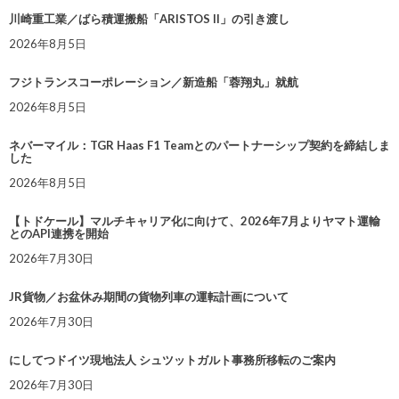
川崎重工業／ばら積運搬船「ARISTOS II」の引き渡し
2026年8月5日
フジトランスコーポレーション／新造船「蓉翔丸」就航
2026年8月5日
ネバーマイル：TGR Haas F1 Teamとのパートナーシップ契約を締結しま
した
2026年8月5日
【トドケール】マルチキャリア化に向けて、2026年7月よりヤマト運輸
とのAPI連携を開始
2026年7月30日
JR貨物／お盆休み期間の貨物列車の運転計画について
2026年7月30日
にしてつドイツ現地法人 シュツットガルト事務所移転のご案内
2026年7月30日