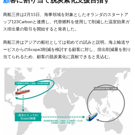
商船三井は2月15日、海事領域を対象としたオランダのスタートア
ップ123Carbonと連携し、代替燃料を使用して削減した温室効果ガ
ス排出量の取引を開始すると発表した。
商船三井はアジアの船社としては初めての試みと説明。海上輸送サ
ービスからのScope3削減を検討する顧客に対し、排出削減量を割り
当てられるため、顧客の脱炭素化に貢献できると見込む。