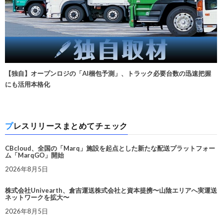
【独自】オープンロジの「AI梱包予測」、トラック必要台数の迅速把握
にも活用本格化
プレスリリースまとめてチェック
CBcloud、全国の「Marq」施設を起点とした新たな配送プラットフォー
ム「MarqGO」開始
2026年8月5日
株式会社Univearth、倉吉運送株式会社と資本提携〜山陰エリアへ実運送
ネットワークを拡大〜
2026年8月5日