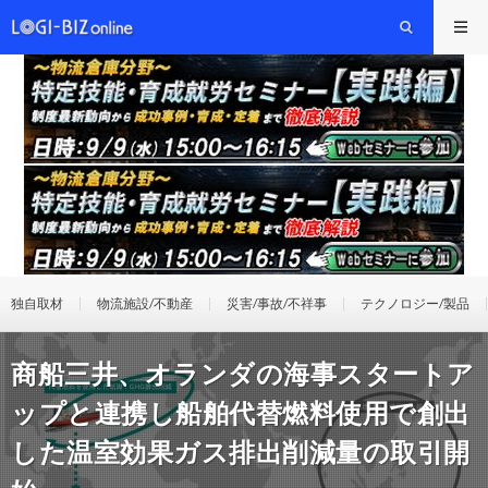
独自取材
物流施設/不動産
災害/事故/不祥事
テクノロジー/製品
商船三井、オランダの海事スタートア
ップと連携し船舶代替燃料使用で創出
した温室効果ガス排出削減量の取引開