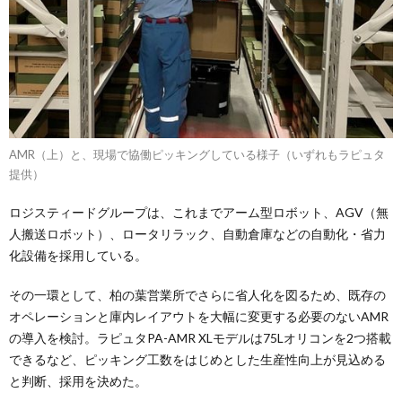
AMR（上）と、現場で協働ピッキングしている様子（いずれもラピュタ
提供）
ロジスティードグループは、これまでアーム型ロボット、AGV（無
人搬送ロボット）、ロータリラック、自動倉庫などの自動化・省力
化設備を採用している。
その一環として、柏の葉営業所でさらに省人化を図るため、既存の
オペレーションと庫内レイアウトを大幅に変更する必要のないAMR
の導入を検討。ラピュタPA-AMR XLモデルは75Lオリコンを2つ搭載
できるなど、ピッキング工数をはじめとした生産性向上が見込める
と判断、採用を決めた。