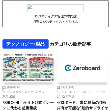
ロジスティクス管理の専門誌
月刊ロジスティクス・ビジネス
テクノロジー/製品
カテゴリの最新記事
2026.08.06
2026.08.06
プレスリリースなど
,
ロボット
,
テクノロジー
,
プレスリリースな
動向/展望
ど
,
動向/展望
ROBO-HI、吊り下げ式クレー
ゼロボード、常に最新の情報
ンに代わる超重量級
共有が可能な“動的サプライヤ