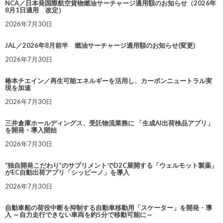
NCA／日本発国際航空貨物燃油サーチャージ適用額のお知らせ（2026年
8月1日適用 改定）
2026年7月30日
JAL／2026年8月前半 燃油サーチャージ適用額のお知らせ(変更)
2026年7月30日
椿本チエイン／再生可能エネルギーを活用し、カーボンニュートラル実
現を加速
2026年7月30日
三井倉庫ホールディングス、受託物流業務に 「生成AI出荷検品アプリ」
を開発・導入開始
2026年7月30日
“独自開発こだわり”のサプリメントでD2C展開する「ウェルモット製薬」
がEC自動出荷アプリ「シッピーノ」を導入
2026年7月30日
自動車船の荷役中断を抑制する自動車移動用「スケーター」を開発・導
入 ～自力走行できない車両を約5分で移動可能に～