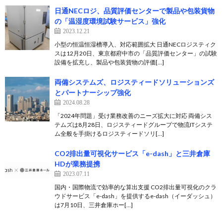
日通NECロジ、品質評価センターで製品や包装貨物
の「温湿度環境試験サービス」強化
2023.12.21
小型の恒温恒湿槽導入、対応範囲拡大 日通NECロジスティク
スは12月20日、東京都府中市の「品質評価センター」の試験
設備を拡充し、製品や包装貨物の評価[…]
両備システムズ、ロジスティードソリューションズ
とパートナーシップ強化
2024.08.28
「2024年問題」受け業務改善のニーズ拡大に対応 両備シス
テムズは8月28日、ロジスティードグループで物流ITシステ
ム全般を手掛けるロジスティードソリ[…]
CO2排出量可視化サービス「e-dash」と三井倉庫
HDが業務提携
2023.07.11
国内・国際物流で効率的な算出支援 CO2排出量可視化のクラ
ウドサービス「e-dash」を提供するe-dash（イーダッシュ）
は7月10日、三井倉庫ホー[…]