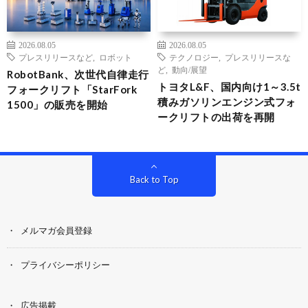
2026.08.05
2026.08.05
プレスリリースなど
,
ロボット
テクノロジー
,
プレスリリースな
ど
,
動向/展望
RobotBank、次世代自律走行
トヨタL&F、国内向け1～3.5t
フォークリフト「StarFork
積みガソリンエンジン式フォ
1500」の販売を開始
ークリフトの出荷を再開
Back to Top
メルマガ会員登録
プライバシーポリシー
広告掲載