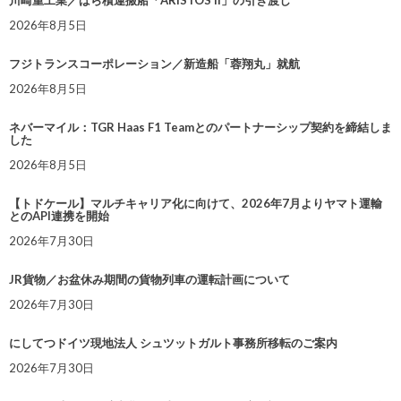
川崎重工業／ばら積運搬船「ARISTOS II」の引き渡し
2026年8月5日
フジトランスコーポレーション／新造船「蓉翔丸」就航
2026年8月5日
ネバーマイル：TGR Haas F1 Teamとのパートナーシップ契約を締結しま
した
2026年8月5日
【トドケール】マルチキャリア化に向けて、2026年7月よりヤマト運輸
とのAPI連携を開始
2026年7月30日
JR貨物／お盆休み期間の貨物列車の運転計画について
2026年7月30日
にしてつドイツ現地法人 シュツットガルト事務所移転のご案内
2026年7月30日