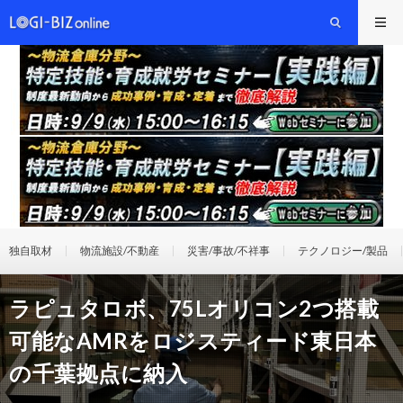
独自取材
物流施設/不動産
災害/事故/不祥事
テクノロジー/製品
ラピュタロボ、75Lオリコン2つ搭載
可能なAMRをロジスティード東日本
の千葉拠点に納入