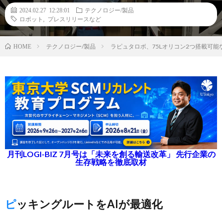
2024.02.27 12:28:01
テクノロジー/製品
ロボット
,
プレスリリースなど
テクノロジー/製品
ラピュタロボ、75Lオリコン2つ搭載可
HOME
月刊LOGI-BIZ 7月号は「未来を創る輸送改革」 先行企業の
生存戦略を徹底取材
ピッキングルートをAIが最適化