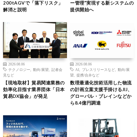
200tAGVで「落下リスク」
ー管理”実現する新システムの
解消と説明
提供開始へ
2026.08.06
2026.08.06
テクノロジー
,
動向/展望
,
記者会
AI
,
プレスリリースなど
,
動向/展
見など
望
,
提携/合弁など
【現地取材】貿易関連業務の
数理最適化技術活用した物流
効率化目指す業界団体「日本
の計画立案支援手掛けるJIJ、
貿易DX協会」が発足
グローバル・ブレインなどか
ら8.4億円調達