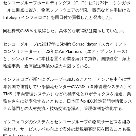
センコーグループホールディングス（GHD）は2月29日、シンガポ
ールに拠点に置き、物流ソフトウェアの開発・販売などを手掛ける
Infolog（インフォログ）を同日付で買収したと発表した。
同社株式の65％を取得した。具体的な取得額は開示していない。
センコーグループは2017年にSkylift Consolidator（スカイリフト・
コンソリデーター）、22年にAir Planners （エア・プランナーズ）
と、シンガポールに本社を置く企業を続けて買収。国際航空・海上
輸送事業、倉庫配送事業の拡大を図っている。
インフォログが新たにグループへ加わることで、アジアを中心に世
界各国で運営している物流センターのWMS（倉庫管理システム）や
TMS（車両管理システム）などの標準化とロボティクスを推進。業
務をさらに効率化するとともに、日本国内のDX推進部門や情報シス
テム部門との人材交流・技術交流を深め、管理体制を強化する。
インフォログのシステムとセンコーグループの物流サービスを組み
合わせ、サービスレベル向上で海外の新規顧客開拓を図ることも視