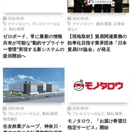
2026.08.06
2026.08.06
テクノロジー
,
プレスリリースな
テクノロジー
,
動向/展望
,
記者会
ど
,
動向/展望
見など
ゼロボード、常に最新の情報
【現地取材】貿易関連業務の
共有が可能な“動的サプライヤ
効率化目指す業界団体「日本
ー管理”実現する新システムの
貿易DX協会」が発足
提供開始へ
2026.08.06
2026.08.06
プレスリリースなど
,
動向/展望
,
プレスリリースなど
,
動向/展望
物流施設
モノタロウ、「お届け希望日
住友林業グループ、神奈川・
指定サービス」開始