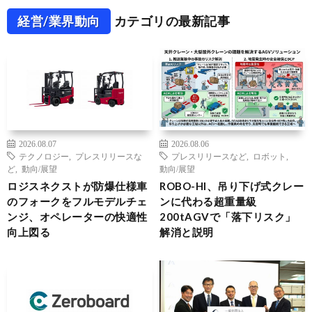
経営/業界動向
カテゴリの最新記事
2026.08.07
2026.08.06
テクノロジー
,
プレスリリースな
プレスリリースなど
,
ロボット
,
ど
,
動向/展望
動向/展望
ロジスネクストが防爆仕様車
ROBO-HI、吊り下げ式クレー
のフォークをフルモデルチェ
ンに代わる超重量級
ンジ、オペレーターの快適性
200tAGVで「落下リスク」
向上図る
解消と説明