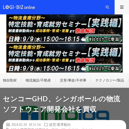
独自取材
物流施設/不動産
災害/事故/不祥事
テクノロジー/製品
センコーGHD、シンガポールの物流
ソフトウェア開発会社を買収
2024.02.29 18:51:54
経営/業界動向