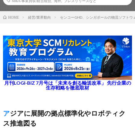
M&A/事業買収/経営統合
,
海外
,
プレスリリースなど
経営/業界動向
センコーGHD、シンガポールの物流ソフトウ
HOME
月刊LOGI-BIZ 7月号は「未来を創る輸送改革」 先行企業の
生存戦略を徹底取材
アジアに展開の拠点標準化やロボティク
ス推進図る