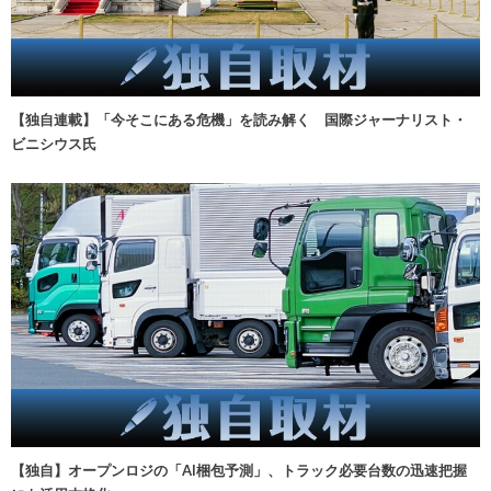
【独自連載】「今そこにある危機」を読み解く 国際ジャーナリスト・
ビニシウス氏
【独自】オープンロジの「AI梱包予測」、トラック必要台数の迅速把握