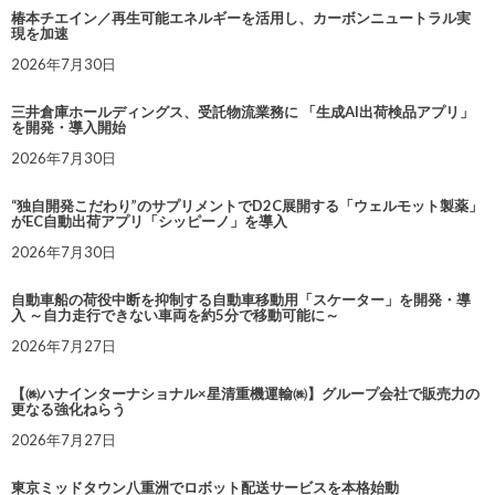
椿本チエイン／再生可能エネルギーを活用し、カーボンニュートラル実
現を加速
2026年7月30日
三井倉庫ホールディングス、受託物流業務に 「生成AI出荷検品アプリ」
を開発・導入開始
2026年7月30日
“独自開発こだわり”のサプリメントでD2C展開する「ウェルモット製薬」
がEC自動出荷アプリ「シッピーノ」を導入
2026年7月30日
自動車船の荷役中断を抑制する自動車移動用「スケーター」を開発・導
入 ～自力走行できない車両を約5分で移動可能に～
2026年7月27日
【㈱ハナインターナショナル×星清重機運輸㈱】グループ会社で販売力の
更なる強化ねらう
2026年7月27日
東京ミッドタウン八重洲でロボット配送サービスを本格始動