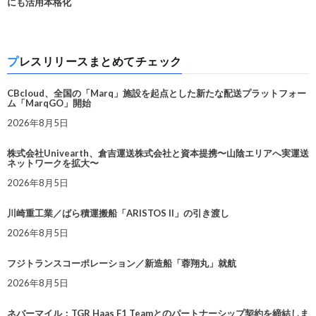
にも活用本格化
プレスリリースまとめてチェック
CBcloud、全国の「Marq」施設を起点とした新たな配送プラットフォー
ム「MarqGO」開始
2026年8月5日
株式会社Univearth、倉吉運送株式会社と資本提携〜山陰エリアへ実運送
ネットワークを拡大〜
2026年8月5日
川崎重工業／ばら積運搬船「ARISTOS II」の引き渡し
2026年8月5日
フジトランスコーポレーション／新造船「蓉翔丸」就航
2026年8月5日
ネバーマイル：TGR Haas F1 Teamとのパートナーシップ契約を締結しま