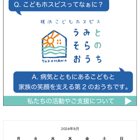
2026年8月
月
火
水
木
金
土
日