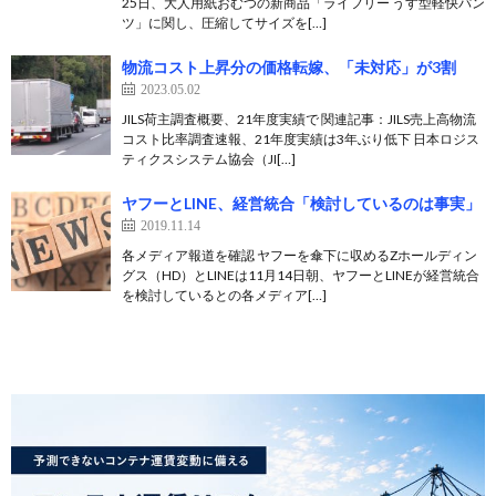
25日、大人用紙おむつの新商品「ライフリー うす型軽快パン
ツ」に関し、圧縮してサイズを[…]
物流コスト上昇分の価格転嫁、「未対応」が3割
2023.05.02
JILS荷主調査概要、21年度実績で 関連記事：JILS売上高物流
コスト比率調査速報、21年度実績は3年ぶり低下 日本ロジス
ティクスシステム協会（JI[…]
ヤフーとLINE、経営統合「検討しているのは事実」
2019.11.14
各メディア報道を確認 ヤフーを傘下に収めるZホールディン
グス（HD）とLINEは11月14日朝、ヤフーとLINEが経営統合
を検討しているとの各メディア[…]