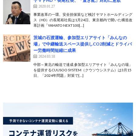
ヤマトHD・長尾社長、「置き配」対応に意欲
2020.01.27
事業改革の一環、安全担保策など検討 ヤマトホールディング
ス（HD）の長尾裕社長は1月24日、東京都内で開いた構造改
革計画「YAMATO NEXT100[…]
茨城の石渡運輸、参加型エリアサイト「みんなの
場」で中継輸送スペース提供しCO2削減とドライバ
ー労働時間短縮に成果
2024.03.18
中部～東北の輸送で達成 参加型エリアサイト「みんなの場」
を提供するCUUSOO SYSTEM（クウソウシステム）は3月15
日、「2024年問題」対策で[…]