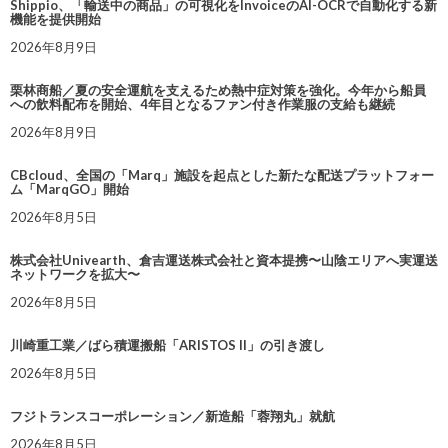
Shippio、「輸送中の商品」の可視化をInvoiceのAI-OCRで自動化する新
機能を提供開始
2026年8月9日
栗林商船／夏の安全運航を支えるため熱中症対策を強化。今年から船員
への飲料配布を開始、4年目となるファン付き作業服の支給も継続
2026年8月9日
CBcloud、全国の「Marq」施設を起点とした新たな配送プラットフォー
ム「MarqGO」開始
2026年8月5日
株式会社Univearth、倉吉運送株式会社と資本提携〜山陰エリアへ実運送
ネットワークを拡大〜
2026年8月5日
川崎重工業／ばら積運搬船「ARISTOS II」の引き渡し
2026年8月5日
フジトランスコーポレーション／新造船「蓉翔丸」就航
2026年8月5日