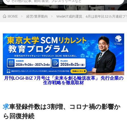
その他の記事
,
動向/展望
,
プレスリリースなど
経営/業界動向
WebKIT成約運賃、6月は前年比12カ月連続プ
HOME
月刊LOGI-BIZ 7月号は「未来を創る輸送改革」 先行企業の
生存戦略を徹底取材
求車登録件数は3割増、コロナ禍の影響か
ら回復持続