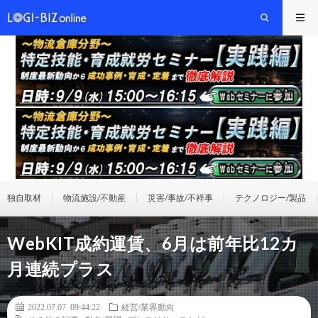
独自取材
物流施設/不動産
災害/事故/不祥事
テクノロジー/製品
WebKIT成約運賃、6月は前年比12カ
月連続プラス
2022.07.07 09:44:22
経営/業界動向