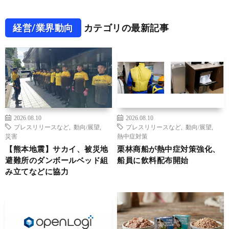
経営/業界動向
カテゴリの最新記事
2026.08.10
2026.08.10
プレスリリースなど
,
動向/展望
,
プレスリリースなど
,
動向/展望
,
災害
熱中症対策
【熊本地震】サカイ、被災地
栗林商船が熱中症対策強化、
避難所のダンボールベッド組
船員に飲料配布開始
み立てなどに協力