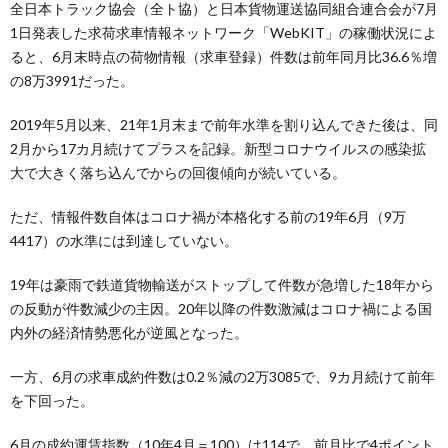
全日本トラック協会（全ト協）と日本貨物運送協同組合連合会が7月
1日発表した求荷求車情報ネットワーク「WebKIT」の稼働状況によ
ると、6月末時点の荷物情報（求車登録）件数は前年同月比36.6％増
の8万3991だった。
2019年5月以来、21年1月末まで前年水準を割り込んできた後は、同
2月から17カ月続けてプラスを記録。新型コロナウイルスの感染拡
大で大きく落ち込んでからの回復傾向が続いている。
ただ、情報件数自体はコロナ禍が本格化する前の19年6月（9万
4417）の水準には到達していない。
19年は豪雨で鉄道貨物輸送がストップして件数が急増した18年から
の反動が件数減少の主因。20年以降の件数激減はコロナ禍による国
内外の経済情勢悪化が逆風となった。
一方、6月の求車成約件数は0.2％減の2万3085で、9カ月続けて前年
を下回った。
6月の成約運賃指数（10年4月＝100）は114で、前月比で4ポイント