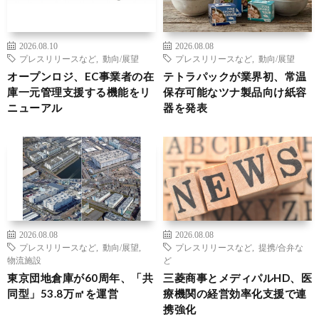
2026.08.10
2026.08.08
プレスリリースなど
,
動向/展望
プレスリリースなど
,
動向/展望
オープンロジ、EC事業者の在
テトラパックが業界初、常温
庫一元管理支援する機能をリ
保存可能なツナ製品向け紙容
ニューアル
器を発表
2026.08.08
2026.08.08
プレスリリースなど
,
動向/展望
,
プレスリリースなど
,
提携/合弁な
物流施設
ど
東京団地倉庫が60周年、「共
三菱商事とメディパルHD、医
同型」53.8万㎡を運営
療機関の経営効率化支援で連
携強化