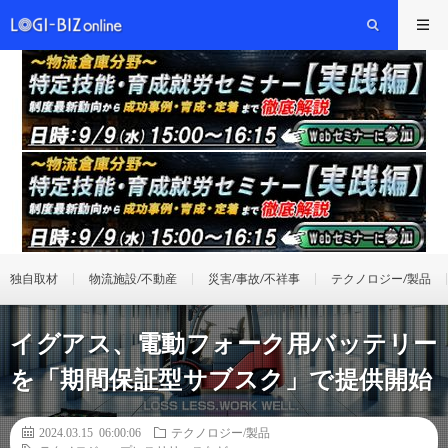
独自取材
物流施設/不動産
災害/事故/不祥事
テクノロジー/製品
イグアス、電動フォーク用バッテリー
を「期間保証型サブスク」で提供開始
2024.03.15 06:00:06
テクノロジー/製品