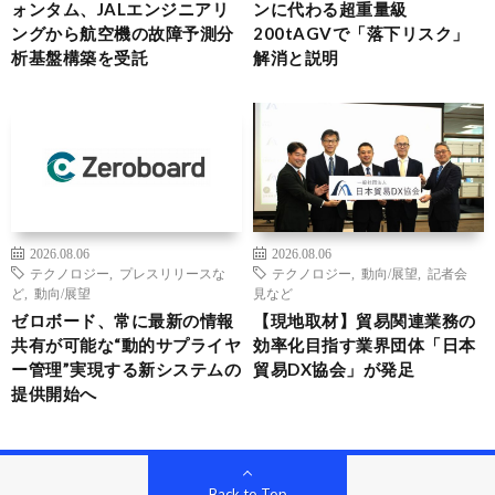
ォンタム、JALエンジニアリ
ンに代わる超重量級
ングから航空機の故障予測分
200tAGVで「落下リスク」
析基盤構築を受託
解消と説明
2026.08.06
2026.08.06
テクノロジー
,
プレスリリースな
テクノロジー
,
動向/展望
,
記者会
ど
,
動向/展望
見など
ゼロボード、常に最新の情報
【現地取材】貿易関連業務の
共有が可能な“動的サプライヤ
効率化目指す業界団体「日本
ー管理”実現する新システムの
貿易DX協会」が発足
提供開始へ
Back to Top