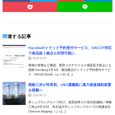
関連する記事
Hacobuのトラック予約受付サービス、HACCP対応
で食品扱う拠点も利用可能に
2020.05.01
発熱の有無など確認、新型コロナウイルス感染拡大防止にも
貢献 Hacobuは5月1日、物流拠点のトラック予約受付サービ
ス「MOVO Berth（ムーボバ[…]
商船三井が世界初、LNG運搬船に風力推進補助装置
を搭載へ
2024.09.15
米シェブロングループ向け、温室効果ガス排出削減狙い 商船
三井は9月13日、米石油大手シェブロングループの海運会社
Chevron Shipping（シェ[…]