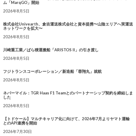
ム「MarqGO」開始
2026年8月5日
株式会社Univearth、倉吉運送株式会社と資本提携〜山陰エリアへ実運送
ネットワークを拡大〜
2026年8月5日
川崎重工業／ばら積運搬船「ARISTOS II」の引き渡し
2026年8月5日
フジトランスコーポレーション／新造船「蓉翔丸」就航
2026年8月5日
ネバーマイル：TGR Haas F1 Teamとのパートナーシップ契約を締結しま
した
2026年8月5日
【トドケール】マルチキャリア化に向けて、2026年7月よりヤマト運輸
とのAPI連携を開始
2026年7月30日