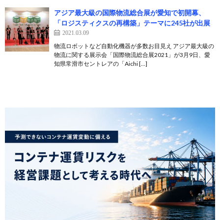
アジア最大級の国際物流総合展が愛知で初開幕、
「ロジスティクスの再構築」テーマに245社が出展
2021.03.09
物流ロボットなど自動化機器が多数お目見え アジア最大級の
物流に関する展示会「国際物流総合展2021」が3月9日、愛
知県常滑市セントレアの「Aichi […]