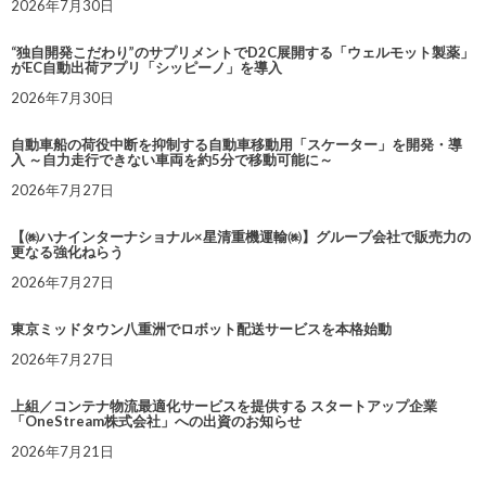
2026年7月30日
“独自開発こだわり”のサプリメントでD2C展開する「ウェルモット製薬」
がEC自動出荷アプリ「シッピーノ」を導入
2026年7月30日
自動車船の荷役中断を抑制する自動車移動用「スケーター」を開発・導
入 ～自力走行できない車両を約5分で移動可能に～
2026年7月27日
【㈱ハナインターナショナル×星清重機運輸㈱】グループ会社で販売力の
更なる強化ねらう
2026年7月27日
東京ミッドタウン八重洲でロボット配送サービスを本格始動
2026年7月27日
上組／コンテナ物流最適化サービスを提供する スタートアップ企業
「OneStream株式会社」への出資のお知らせ
2026年7月21日