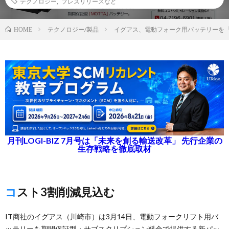
テクノロジー
,
プレスリリースなど
テクノロジー/製品
イグアス、電動フォーク用バッテリーを
HOME
月刊LOGI-BIZ 7月号は「未来を創る輸送改革」 先行企業の
生存戦略を徹底取材
コスト3割削減見込む
IT商社のイグアス（川崎市）は3月14日、電動フォークリフト用バ
ッテリーを期間保証型・サブスクリプション料金で提供する新パッ