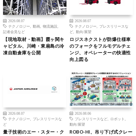
2026.08.07
2026.08.07
テクノロジー
,
動画
,
物流施設
,
テクノロジー
,
プレスリリースな
記者会見など
ど
,
動向/展望
【現地取材・動画】霞ヶ関キ
ロジスネクストが防爆仕様車
ャピタル、川崎・東扇島の冷
のフォークをフルモデルチェ
凍自動倉庫を公開
ンジ、オペレーターの快適性
向上図る
2026.08.07
2026.08.06
テクノロジー
,
プレスリリースな
プレスリリースなど
,
ロボット
,
ど
動向/展望
量子技術のエー・スター・ク
ROBO-HI、吊り下げ式クレー