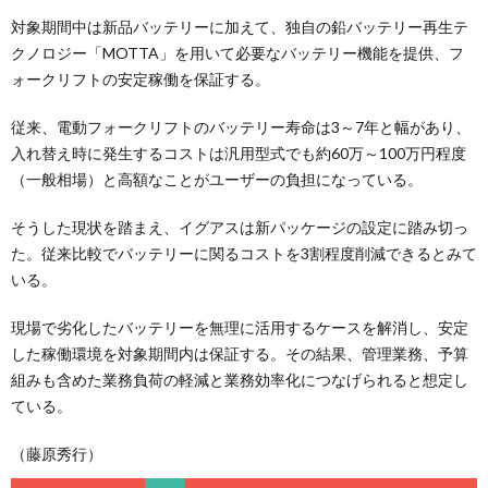
対象期間中は新品バッテリーに加えて、独自の鉛バッテリー再生テ
クノロジー「MOTTA」を用いて必要なバッテリー機能を提供、フ
ォークリフトの安定稼働を保証する。
従来、電動フォークリフトのバッテリー寿命は3～7年と幅があり、
入れ替え時に発生するコストは汎用型式でも約60万～100万円程度
（一般相場）と高額なことがユーザーの負担になっている。
そうした現状を踏まえ、イグアスは新パッケージの設定に踏み切っ
た。従来比較でバッテリーに関るコストを3割程度削減できるとみて
いる。
現場で劣化したバッテリーを無理に活用するケースを解消し、安定
した稼働環境を対象期間内は保証する。その結果、管理業務、予算
組みも含めた業務負荷の軽減と業務効率化につなげられると想定し
ている。
（藤原秀行）