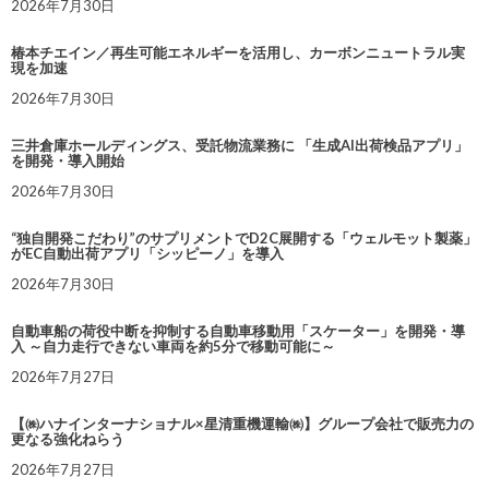
2026年7月30日
椿本チエイン／再生可能エネルギーを活用し、カーボンニュートラル実
現を加速
2026年7月30日
三井倉庫ホールディングス、受託物流業務に 「生成AI出荷検品アプリ」
を開発・導入開始
2026年7月30日
“独自開発こだわり”のサプリメントでD2C展開する「ウェルモット製薬」
がEC自動出荷アプリ「シッピーノ」を導入
2026年7月30日
自動車船の荷役中断を抑制する自動車移動用「スケーター」を開発・導
入 ～自力走行できない車両を約5分で移動可能に～
2026年7月27日
【㈱ハナインターナショナル×星清重機運輸㈱】グループ会社で販売力の
更なる強化ねらう
2026年7月27日