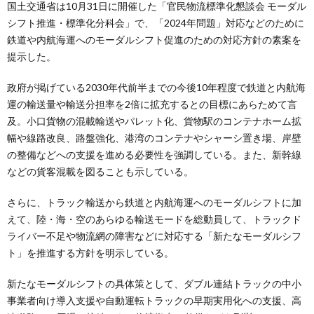
国土交通省は10月31日に開催した「官民物流標準化懇談会 モーダル
シフト推進・標準化分科会」で、「2024年問題」対応などのために
鉄道や内航海運へのモーダルシフト促進のための対応方針の素案を
提示した。
政府が掲げている2030年代前半までの今後10年程度で鉄道と内航海
運の輸送量や輸送分担率を2倍に拡充するとの目標にあらためて言
及。小口貨物の混載輸送やパレット化、貨物駅のコンテナホーム拡
幅や線路改良、路盤強化、港湾のコンテナやシャーシ置き場、岸壁
の整備などへの支援を進める必要性を強調している。また、新幹線
などの貨客混載を図ることも示している。
さらに、トラック輸送から鉄道と内航海運へのモーダルシフトに加
えて、陸・海・空のあらゆる輸送モードを総動員して、トラックド
ライバー不足や物流網の障害などに対応する「新たなモーダルシフ
ト」を推進する方針を明示している。
新たなモーダルシフトの具体策として、ダブル連結トラックの中小
事業者向け導入支援や自動運転トラックの早期実用化への支援、高