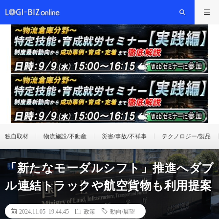
独自取材
物流施設/不動産
災害/事故/不祥事
テクノロジー/製品
「新たなモーダルシフト」推進へダブ
ル連結トラックや航空貨物も利用提案
2024.11.05 19:44:45
政策
動向/展望