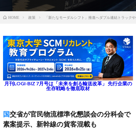
政策
「新たなモーダルシフト」推進へダブル連結トラックや
HOME
月刊LOGI-BIZ 7月号は「未来を創る輸送改革」 先行企業の
生存戦略を徹底取材
国交省が官民物流標準化懇談会の分科会で
素案提示、新幹線の貨客混載も