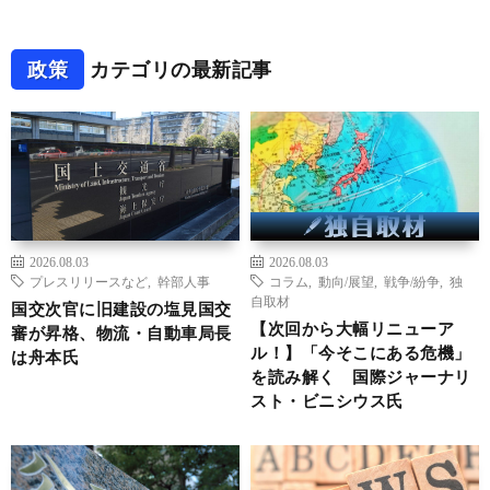
政策
カテゴリの最新記事
2026.08.03
2026.08.03
プレスリリースなど
,
幹部人事
コラム
,
動向/展望
,
戦争/紛争
,
独
自取材
国交次官に旧建設の塩見国交
【次回から大幅リニューア
審が昇格、物流・自動車局長
ル！】「今そこにある危機」
は舟本氏
を読み解く 国際ジャーナリ
スト・ビニシウス氏