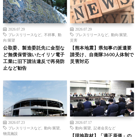
2026.07.29
2026.07.29
プレスリリースなど
,
不祥事
,
動
プレスリリースなど
,
動向/展望
,
向/展望
災害
公取委、製造委託先に金型な
【熊本地震】県知事の派遣要
ど無償保管強いたイリソ電子
請受け、自衛隊3600人体制で
工業に旧下請法違反で再発防
災害対応
止など勧告
2026.07.23
2026.07.17
プレスリリースなど
,
動向/展望
,
動向/展望
,
記者会見など
物流施設
【現地取材】「適正原価」の