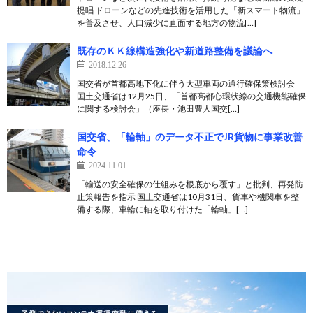
提唱 ドローンなどの先進技術を活用した「新スマート物流」
を普及させ、人口減少に直面する地方の物流[…]
既存のＫＫ線構造強化や新道路整備を議論へ
2018.12.26
国交省が首都高地下化に伴う大型車両の通行確保策検討会
国土交通省は12月25日、「首都高都心環状線の交通機能確保
に関する検討会」（座長・池田豊人国交[…]
国交省、「輪軸」のデータ不正でJR貨物に事業改善
命令
2024.11.01
「輸送の安全確保の仕組みを根底から覆す」と批判、再発防
止策報告を指示 国土交通省は10月31日、貨車や機関車を整
備する際、車輪に軸を取り付けた「輪軸」[…]