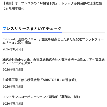
【独自】オープンロジの「AI梱包予測」、トラック必要台数の迅速把握
にも活用本格化
プレスリリースまとめてチェック
CBcloud、全国の「Marq」施設を起点とした新たな配送プラットフォー
ム「MarqGO」開始
2026年8月5日
株式会社Univearth、倉吉運送株式会社と資本提携〜山陰エリアへ実運送
ネットワークを拡大〜
2026年8月5日
川崎重工業／ばら積運搬船「ARISTOS II」の引き渡し
2026年8月5日
フジトランスコーポレーション／新造船「蓉翔丸」就航
2026年8月5日