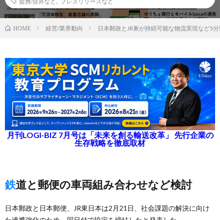
提携/合弁など
,
プレスリリースなど
経営/業界動向
日本郵政とJR東が持続可能な物流実現など5
HOME
月刊LOGI-BIZ 7月号は「未来を創る輸送改革」 先行企業の
生存戦略を徹底取材
鉄道と郵便の車両組み合わせなど検討
日本郵政と日本郵便、JR東日本は2月21日、社会課題の解決に向け
た連携強化のため、同日付で協定を締結したと発表した。