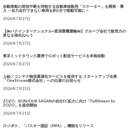
自動車船の荷役中断を抑制する自動車移動用「スケーター」を開発・導
入 ～自力走行できない車両を約5分で移動可能に～
2026年7月27日
【㈱ハナインターナショナル×星清重機運輸㈱】グループ会社で販売力の
更なる強化ねらう
2026年7月27日
東京ミッドタウン八重洲でロボット配送サービスを本格始動
2026年7月27日
上組／コンテナ物流最適化サービスを提供する スタートアップ企業
「OneStream株式会社」への出資のお知らせ
2026年7月21日
ZOZO、BONJOUR SAGANの自社EC拡大に向け「Fulfillment by
ZOZO」を提供開始
2026年7月21日
ロジポケ、「パスキー認証（MFA）」機能をリリース