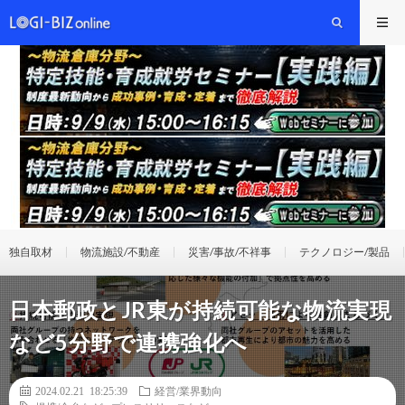
独自取材
物流施設/不動産
災害/事故/不祥事
テクノロジー/製品
日本郵政とJR東が持続可能な物流実現
など5分野で連携強化へ
2024.02.21 18:25:39
経営/業界動向