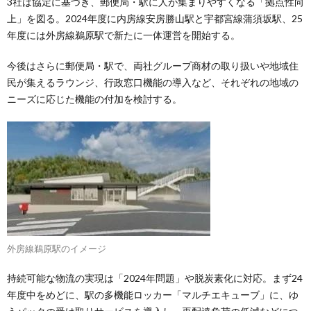
3社は協定に基づき、郵便局・駅に人が集まりやすくなる「拠点性向
上」を図る。2024年度に内房線安房勝山駅と宇都宮線蒲須坂駅、25
年度には外房線鵜原駅で新たに一体運営を開始する。
今後はさらに郵便局・駅で、両社グループ商材の取り扱いや地域住
民が集えるラウンジ、行政窓口機能の導入など、それぞれの地域の
ニーズに応じた機能の付加を検討する。
外房線鵜原駅のイメージ
持続可能な物流の実現は「2024年問題」や脱炭素化に対応。まず24
年度中をめどに、駅の多機能ロッカー「マルチエキューブ」に、ゆ