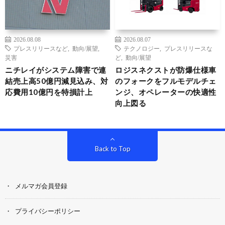
2026.08.08
2026.08.07
プレスリリースなど
,
動向/展望
,
テクノロジー
,
プレスリリースな
災害
ど
,
動向/展望
ニチレイがシステム障害で連
ロジスネクストが防爆仕様車
結売上高50億円減見込み、対
のフォークをフルモデルチェ
応費用10億円を特損計上
ンジ、オペレーターの快適性
向上図る
Back to Top
メルマガ会員登録
プライバシーポリシー