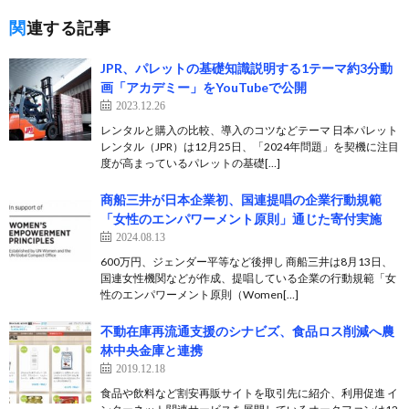
関連する記事
JPR、パレットの基礎知識説明する1テーマ約3分動
画「アカデミー」をYouTubeで公開
2023.12.26
レンタルと購入の比較、導入のコツなどテーマ 日本パレット
レンタル（JPR）は12月25日、「2024年問題」を契機に注目
度が高まっているパレットの基礎[…]
商船三井が日本企業初、国連提唱の企業行動規範
「女性のエンパワーメント原則」通じた寄付実施
2024.08.13
600万円、ジェンダー平等など後押し 商船三井は8月13日、
国連女性機関などが作成、提唱している企業の行動規範「女
性のエンパワーメント原則（Women[…]
不動在庫再流通支援のシナビズ、食品ロス削減へ農
林中央金庫と連携
2019.12.18
食品や飲料など割安再販サイトを取引先に紹介、利用促進 イ