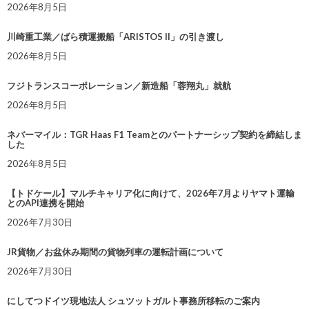
2026年8月5日
川崎重工業／ばら積運搬船「ARISTOS II」の引き渡し
2026年8月5日
フジトランスコーポレーション／新造船「蓉翔丸」就航
2026年8月5日
ネバーマイル：TGR Haas F1 Teamとのパートナーシップ契約を締結しま
した
2026年8月5日
【トドケール】マルチキャリア化に向けて、2026年7月よりヤマト運輸
とのAPI連携を開始
2026年7月30日
JR貨物／お盆休み期間の貨物列車の運転計画について
2026年7月30日
にしてつドイツ現地法人 シュツットガルト事務所移転のご案内