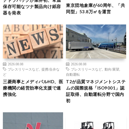
テトラパックが業界初、常温
東京団地倉庫が60周年、「共
保存可能なツナ製品向け紙容
同型」53.8万㎡を運営
器を発表
2026.08.08
2026.08.08
プレスリリースなど
,
提携/合弁な
プレスリリースなど
,
動向/展望
,
ど
自動運転
三菱商事とメディパルHD、医
T2が品質マネジメントシステ
療機関の経営効率化支援で連
ムの国際規格「ISO9001」認
携強化
証取得、自動運転分野で国内
初