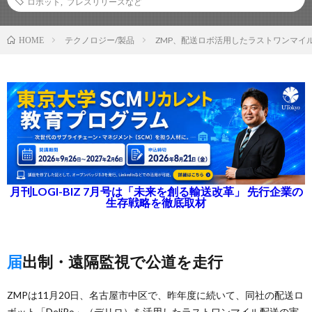
ロボット
,
プレスリリースなど
テクノロジー/製品
ZMP、配送ロボ活用したラストワンマイ
HOME
月刊LOGI-BIZ 7月号は「未来を創る輸送改革」 先行企業の
生存戦略を徹底取材
届出制・遠隔監視で公道を走行
ZMPは11月20日、名古屋市中区で、昨年度に続いて、同社の配送ロ
ボット「DeliRo」（デリロ）を活用したラストワンマイル配送の実