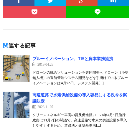
関連する記事
ブルーイノベーション、TISと資本業務提携
2019.04.29
ドローンの統合ソリューションを共同開発へ ドローン（小型
無人機）の運航管理システム開発などを手掛けているブルー
イノベーションは4月26日、システム開発[…]
高速道路で水素供給設備の導入容易にする政令を閣
議決定
2023.11.07
クリーンエネルギー車両の普及促進狙い、24年4月1日施行
政府は11月7日の閣議で、高速道路で水素の供給設備を導入
しやすくするため、道路法と建築基準法[…]