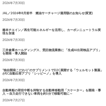
2026年7月30日
JAL／2026年8月前半 燃油サーチャージ適用額のお知らせ(変更)
2026年7月30日
椿本チエイン／再生可能エネルギーを活用し、カーボンニュートラル実
現を加速
2026年7月30日
三井倉庫ホールディングス、受託物流業務に 「生成AI出荷検品アプリ」
を開発・導入開始
2026年7月30日
“独自開発こだわり”のサプリメントでD2C展開する「ウェルモット製薬」
がEC自動出荷アプリ「シッピーノ」を導入
2026年7月30日
自動車船の荷役中断を抑制する自動車移動用「スケーター」を開発・導
入 ～自力走行できない車両を約5分で移動可能に～
2026年7月27日