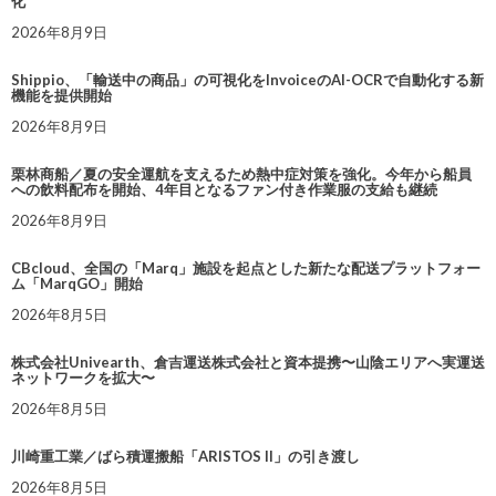
化
2026年8月9日
Shippio、「輸送中の商品」の可視化をInvoiceのAI-OCRで自動化する新
機能を提供開始
2026年8月9日
栗林商船／夏の安全運航を支えるため熱中症対策を強化。今年から船員
への飲料配布を開始、4年目となるファン付き作業服の支給も継続
2026年8月9日
CBcloud、全国の「Marq」施設を起点とした新たな配送プラットフォー
ム「MarqGO」開始
2026年8月5日
株式会社Univearth、倉吉運送株式会社と資本提携〜山陰エリアへ実運送
ネットワークを拡大〜
2026年8月5日
川崎重工業／ばら積運搬船「ARISTOS II」の引き渡し
2026年8月5日