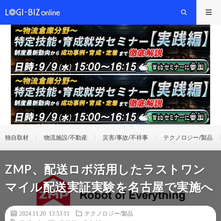
独自取材
物流施設/不動産
災害/事故/不祥事
テクノロジー/製品
ZMP、配送ロボ活用したラストワン
マイル配送実証実験を名古屋で実施へ
2024.11.20 13:53:11
テクノロジー/製品