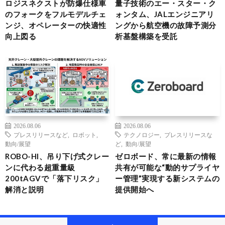
ロジスネクストが防爆仕様車
量子技術のエー・スター・ク
のフォークをフルモデルチェ
ォンタム、JALエンジニアリ
ンジ、オペレーターの快適性
ングから航空機の故障予測分
向上図る
析基盤構築を受託
2026.08.06
2026.08.06
プレスリリースなど
,
ロボット
,
テクノロジー
,
プレスリリースな
動向/展望
ど
,
動向/展望
ROBO-HI、吊り下げ式クレー
ゼロボード、常に最新の情報
ンに代わる超重量級
共有が可能な“動的サプライヤ
200tAGVで「落下リスク」
ー管理”実現する新システムの
解消と説明
提供開始へ