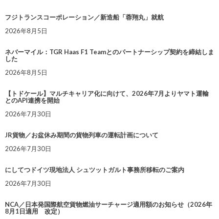
フジトランスコーポレーション／新造船「蓉翔丸」就航
2026年8月5日
ネバーマイル：TGR Haas F1 Teamとのパートナーシップ契約を締結しま
した
2026年8月5日
【トドケール】マルチキャリア化に向けて、2026年7月よりヤマト運輸
とのAPI連携を開始
2026年7月30日
JR貨物／お盆休み期間の貨物列車の運転計画について
2026年7月30日
にしてつドイツ現地法人 シュツットガルト事務所移転のご案内
2026年7月30日
NCA／日本発国際航空貨物燃油サーチャージ適用額のお知らせ（2026年
8月1日適用 改定）