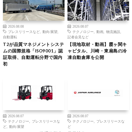
2026.08.08
2026.08.07
プレスリリースなど
,
動向/展望
,
テクノロジー
,
動画
,
物流施設
,
自動運転
記者会見など
T2が品質マネジメントシステ
【現地取材・動画】霞ヶ関キ
ムの国際規格「ISO9001」認
ャピタル、川崎・東扇島の冷
証取得、自動運転分野で国内
凍自動倉庫を公開
初
2026.08.07
2026.08.07
テクノロジー
,
プレスリリースな
テクノロジー
,
プレスリリースな
ど
,
動向/展望
ど