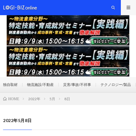
独自取材
物流施設/不動産
災害/事故/不祥事
テクノロジー/製品
2022年
5月
8日
HOME
2022年5月8日