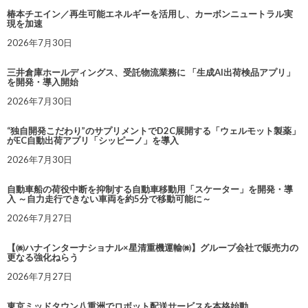
椿本チエイン／再生可能エネルギーを活用し、カーボンニュートラル実
現を加速
2026年7月30日
三井倉庫ホールディングス、受託物流業務に 「生成AI出荷検品アプリ」
を開発・導入開始
2026年7月30日
“独自開発こだわり”のサプリメントでD2C展開する「ウェルモット製薬」
がEC自動出荷アプリ「シッピーノ」を導入
2026年7月30日
自動車船の荷役中断を抑制する自動車移動用「スケーター」を開発・導
入 ～自力走行できない車両を約5分で移動可能に～
2026年7月27日
【㈱ハナインターナショナル×星清重機運輸㈱】グループ会社で販売力の
更なる強化ねらう
2026年7月27日
東京ミッドタウン八重洲でロボット配送サービスを本格始動