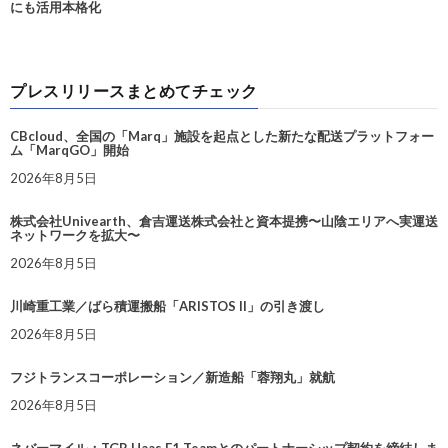
にも活用本格化
プレスリリースまとめてチェック
CBcloud、全国の「Marq」施設を起点とした新たな配送プラットフォー
ム「MarqGO」開始
2026年8月5日
株式会社Univearth、倉吉運送株式会社と資本提携〜山陰エリアへ実運送
ネットワークを拡大〜
2026年8月5日
川崎重工業／ばら積運搬船「ARISTOS II」の引き渡し
2026年8月5日
フジトランスコーポレーション／新造船「蓉翔丸」就航
2026年8月5日
ネバーマイル：TGR Haas F1 Teamとのパートナーシップ契約を締結しま