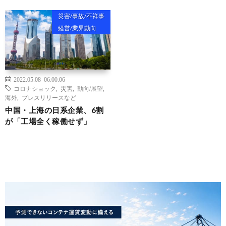
災害/事故/不祥事
経営/業界動向
2022.05.08 06:00:06
コロナショック
,
災害
,
動向/展望
,
海外
,
プレスリリースなど
中国・上海の日系企業、6割
が「工場全く稼働せず」