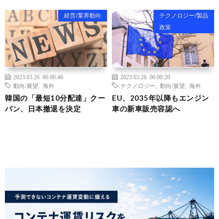
経営/業界動向
テクノロジー/製品
政策
2023.03.26 06:00:46
2023.03.26 06:00:20
動向/展望
,
海外
テクノロジー
,
動向/展望
,
海外
韓国の「最短10分配達」クー
EU、2035年以降もエンジン
パン、日本撤退を決定
車の新車販売容認へ