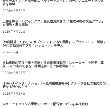
椿本チエイン／再生可能エネルギーを活用し、カーボンニュートラル実
現を加速
2026年7月30日
三井倉庫ホールディングス、受託物流業務に 「生成AI出荷検品アプリ」
を開発・導入開始
2026年7月30日
“独自開発こだわり”のサプリメントでD2C展開する「ウェルモット製薬」
がEC自動出荷アプリ「シッピーノ」を導入
2026年7月30日
自動車船の荷役中断を抑制する自動車移動用「スケーター」を開発・導
入 ～自力走行できない車両を約5分で移動可能に～
2026年7月27日
【㈱ハナインターナショナル×星清重機運輸㈱】グループ会社で販売力の
更なる強化ねらう
2026年7月27日
東京ミッドタウン八重洲でロボット配送サービスを本格始動