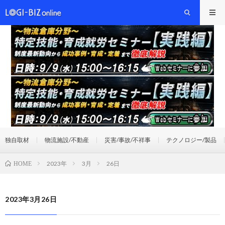
独自取材
物流施設/不動産
災害/事故/不祥事
テクノロジー/製品
2023年
3月
26日
HOME
2023年3月26日