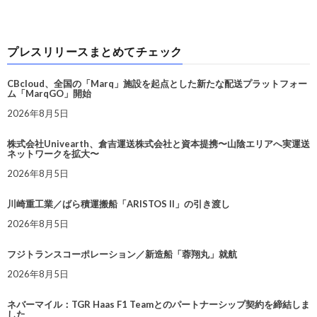
プレスリリースまとめてチェック
CBcloud、全国の「Marq」施設を起点とした新たな配送プラットフォー
ム「MarqGO」開始
2026年8月5日
株式会社Univearth、倉吉運送株式会社と資本提携〜山陰エリアへ実運送
ネットワークを拡大〜
2026年8月5日
川崎重工業／ばら積運搬船「ARISTOS II」の引き渡し
2026年8月5日
フジトランスコーポレーション／新造船「蓉翔丸」就航
2026年8月5日
ネバーマイル：TGR Haas F1 Teamとのパートナーシップ契約を締結しま
した