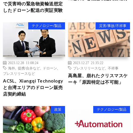
で災害時の緊急物資輸送想定
したドローン配送の実証実験
テクノロジー/製品
災害/事故/不祥事
2023.12.28 11:08:24
2023.12.27 21:35:22
海外
,
提携/合弁など
,
ドローン
,
プレスリリースなど
,
不祥事
プレスリリースなど
高島屋、崩れたクリスマスケ
ACSL、Xiangqi Technology
ーキ「原因特定は不可能」
と台湾エリアのドローン販売
店契約締結
政策
テクノロジー/製品