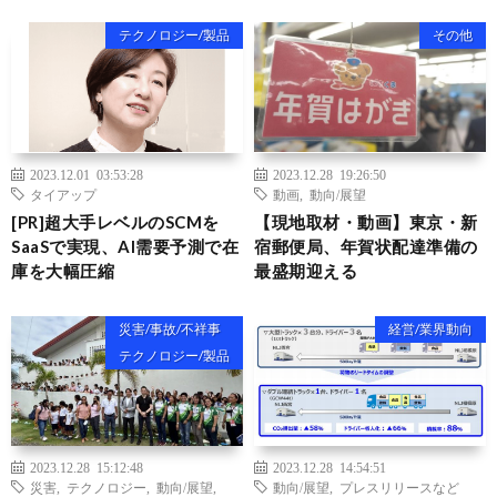
テクノロジー/製品
その他
2023.12.01 03:53:28
2023.12.28 19:26:50
タイアップ
動画
,
動向/展望
[PR]超大手レベルのSCMを
【現地取材・動画】東京・新
SaaSで実現、AI需要予測で在
宿郵便局、年賀状配達準備の
庫を大幅圧縮
最盛期迎える
災害/事故/不祥事
経営/業界動向
テクノロジー/製品
2023.12.28 15:12:48
2023.12.28 14:54:51
災害
,
テクノロジー
,
動向/展望
,
動向/展望
,
プレスリリースなど