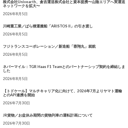
株式会社Univearth、倉吉運送株式会社と資本提携〜山陰エリアへ実運送
ネットワークを拡大〜
2026年8月5日
川崎重工業／ばら積運搬船「ARISTOS II」の引き渡し
2026年8月5日
フジトランスコーポレーション／新造船「蓉翔丸」就航
2026年8月5日
ネバーマイル：TGR Haas F1 Teamとのパートナーシップ契約を締結しま
した
2026年8月5日
【トドケール】マルチキャリア化に向けて、2026年7月よりヤマト運輸
とのAPI連携を開始
2026年7月30日
JR貨物／お盆休み期間の貨物列車の運転計画について
2026年7月30日