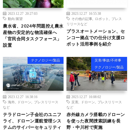
2023.12.27 20:27:03
2023.12.27 16:55:38
動向/展望
その他の記事
,
ロボット
,
プレス
リリースなど
農水省、2024年問題控え農水
プラスオートメーション、セ
産物の安定的な物流確保へ
ンコー拠点での仕分け支援ロ
「官民合同タスクフォース」
ボット活用事例を紹介
設置
テクノロジー/製品
災害/事故/不祥事
テクノロジー/製品
2023.12.27 16:38:16
2023.12.27 16:08:02
海外
,
ドローン
,
プレスリリース
災害
,
ドローン
,
プレスリリース
など
など
テラドローン子会社のユニフ
赤外線カメラ搭載のドローン
ライ、ドローン運航管理シス
を使った夜間捜索訓練を長
テムのサイバーセキュリティ
野・中川村で実施