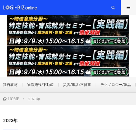
独自取材
物流施設/不動産
災害/事故/不祥事
テクノロジー/製品
2023年
HOME
2023年