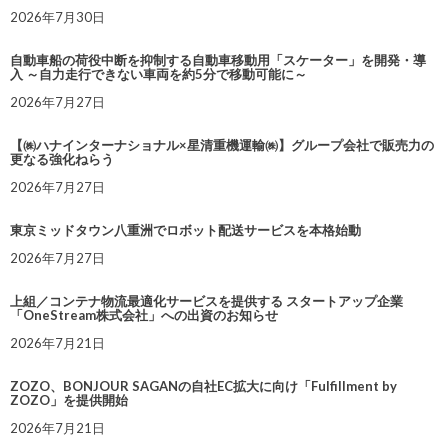
2026年7月30日
自動車船の荷役中断を抑制する自動車移動用「スケーター」を開発・導
入 ～自力走行できない車両を約5分で移動可能に～
2026年7月27日
【㈱ハナインターナショナル×星清重機運輸㈱】グループ会社で販売力の
更なる強化ねらう
2026年7月27日
東京ミッドタウン八重洲でロボット配送サービスを本格始動
2026年7月27日
上組／コンテナ物流最適化サービスを提供する スタートアップ企業
「OneStream株式会社」への出資のお知らせ
2026年7月21日
ZOZO、BONJOUR SAGANの自社EC拡大に向け「Fulfillment by
ZOZO」を提供開始
2026年7月21日