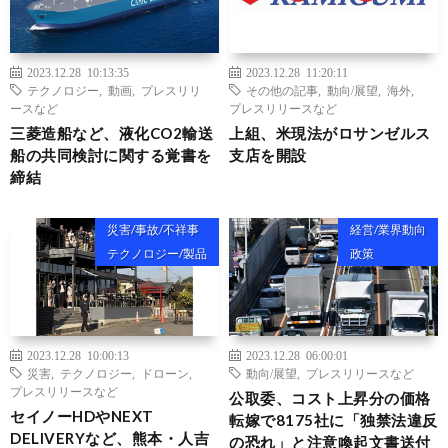
2023.12.28 10:13:35
2023.12.28 11:20:11
テクノロジー
,
動画
,
プレスリリ
その他の記事
,
動向/展望
,
海外
,
ースなど
プレスリリースなど
三菱造船など、液化CO2輸送
上組、米現法がロサンゼルス
船の共同検討に関する覚書を
支店を開設
締結
災害/事故/不祥事
経営/業界動向
テクノロジー/製品
政策
2023.12.28 10:00:13
2023.12.28 06:00:01
災害
,
テクノロジー
,
ドローン
,
動向/展望
,
プレスリリースなど
プレスリリースなど
公取委、コスト上昇分の価格
セイノーHDやNEXT
転嫁で8175社に「独禁法違反
DELIVERYなど、熊本・人吉
の恐れ」と注意喚起文書送付