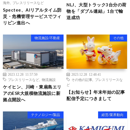
海外
,
プレスリリースなど
NLJ、大型トラック3台分の荷
Spectee、AIリアルタイム防
物を「ダブル連結」1台で輸
災・危機管理サービスでフィ
送成功
リピン進出へ
物流施設/不動産
その他
2023.12.28 11:57:59
2023.12.28 12:48:41
プレスリリースなど
,
物流施設
その他の記事
,
プレスリリースな
ど
ケイヒン、川崎・東扇島エリ
【お知らせ】年末年始の記事
アのESR大規模物流施設に新
配信予定につきまして
拠点開設へ
テクノロジー/製品
経営/業界動向