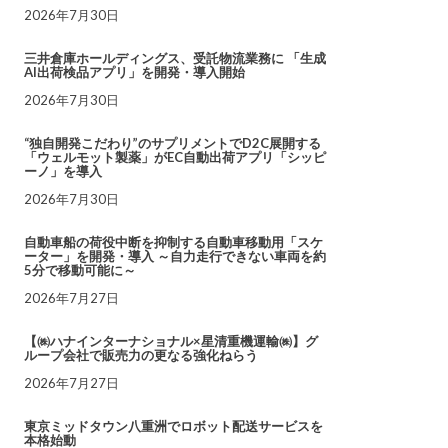
2026年7月30日
三井倉庫ホールディングス、受託物流業務に 「生成
AI出荷検品アプリ」を開発・導入開始
2026年7月30日
“独自開発こだわり”のサプリメントでD2C展開する
「ウェルモット製薬」がEC自動出荷アプリ「シッピ
ーノ」を導入
2026年7月30日
自動車船の荷役中断を抑制する自動車移動用「スケ
ーター」を開発・導入 ～自力走行できない車両を約
5分で移動可能に～
2026年7月27日
【㈱ハナインターナショナル×星清重機運輸㈱】グ
ループ会社で販売力の更なる強化ねらう
2026年7月27日
東京ミッドタウン八重洲でロボット配送サービスを
本格始動