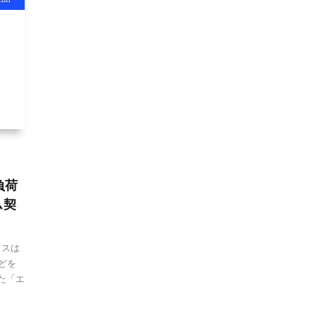
負荷
ム契
クスは
どを
た「エ