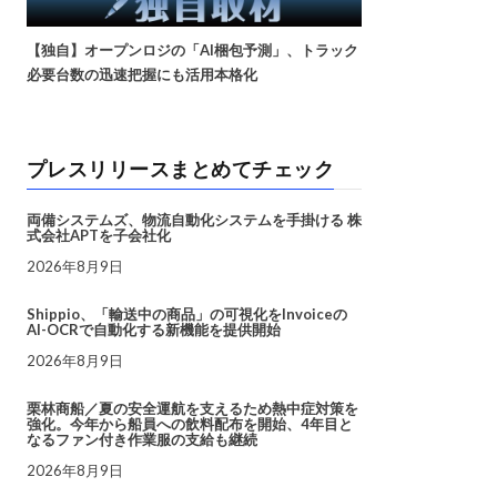
【独自】オープンロジの「AI梱包予測」、トラック
必要台数の迅速把握にも活用本格化
プレスリリースまとめてチェック
両備システムズ、物流自動化システムを手掛ける 株
式会社APTを子会社化
2026年8月9日
Shippio、「輸送中の商品」の可視化をInvoiceの
AI-OCRで自動化する新機能を提供開始
2026年8月9日
栗林商船／夏の安全運航を支えるため熱中症対策を
強化。今年から船員への飲料配布を開始、4年目と
なるファン付き作業服の支給も継続
2026年8月9日