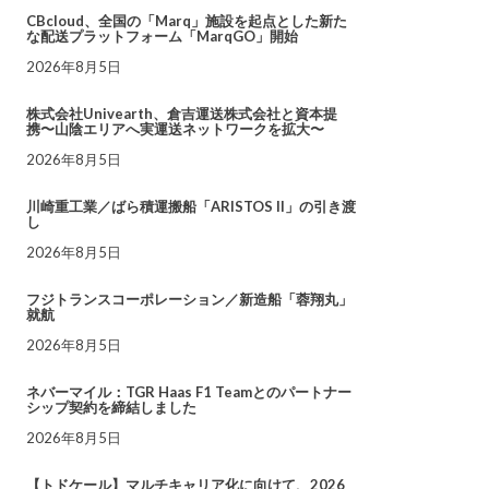
CBcloud、全国の「Marq」施設を起点とした新た
な配送プラットフォーム「MarqGO」開始
2026年8月5日
株式会社Univearth、倉吉運送株式会社と資本提
携〜山陰エリアへ実運送ネットワークを拡大〜
2026年8月5日
川崎重工業／ばら積運搬船「ARISTOS II」の引き渡
し
2026年8月5日
フジトランスコーポレーション／新造船「蓉翔丸」
就航
2026年8月5日
ネバーマイル：TGR Haas F1 Teamとのパートナー
シップ契約を締結しました
2026年8月5日
【トドケール】マルチキャリア化に向けて、2026