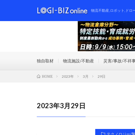
物流不動産,ロボット,ドロ
独自取材
物流施設/不動産
災害/事故/不祥
2023年
3月
29日
HOME
2023年3月29日
テクノロジー/