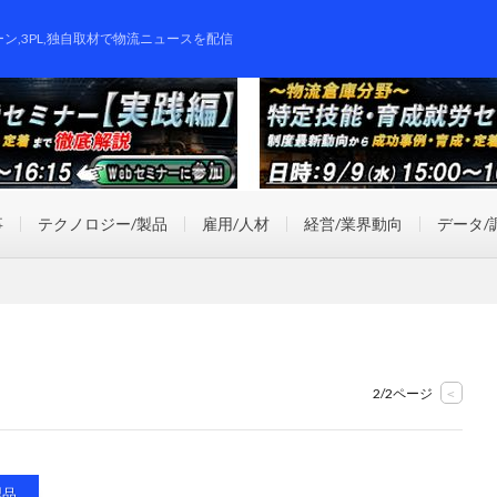
ーン,3PL,独自取材で物流ニュースを配信
事
テクノロジー/製品
雇用/人材
経営/業界動向
データ/
2/2ページ
<
製品