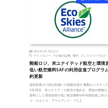
2023.03.29 19:22:13
テクノロジー
,
その他の記事
,
海外
,
プレスリリースなど
郵船ロジ、米ユナイテッド航空と環境
低い航空燃料SAFの利用促進プログラ
約更新
温室効果ガス排出削減への貢献目指す 郵船ロジスティ
3月28日、米ユナイテッド航空が進める、廃油や植物な
原料にした環境負荷が低い航空燃料SAF利用促進に向け
コ・スカイズ・アライアンス・プ […]