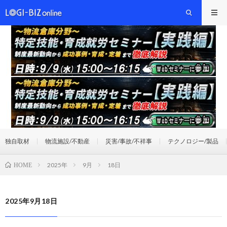
独自取材
物流施設/不動産
災害/事故/不祥事
テクノロジー/製品
2025年
9月
18日
HOME
2025年9月18日