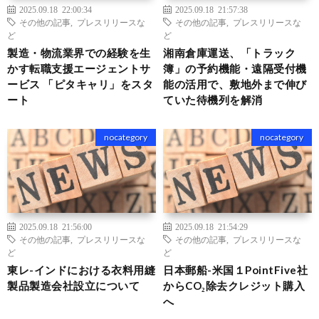
2025.09.18 22:00:34
2025.09.18 21:57:38
その他の記事
,
プレスリリースな
その他の記事
,
プレスリリースな
ど
ど
製造・物流業界での経験を生
湘南倉庫運送、「トラック
かす転職支援エージェントサ
簿」の予約機能・遠隔受付機
ービス 「ピタキャリ」をスタ
能の活用で、敷地外まで伸び
ート
ていた待機列を解消
nocategory
nocategory
2025.09.18 21:56:00
2025.09.18 21:54:29
その他の記事
,
プレスリリースな
その他の記事
,
プレスリリースな
ど
ど
東レ-インドにおける衣料用縫
日本郵船-米国１PointFive社
製品製造会社設立について
からCO₂除去クレジット購入
へ