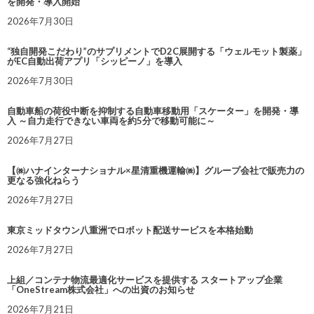
を開発・導入開始
2026年7月30日
“独自開発こだわり”のサプリメントでD2C展開する「ウェルモット製薬」
がEC自動出荷アプリ「シッピーノ」を導入
2026年7月30日
自動車船の荷役中断を抑制する自動車移動用「スケーター」を開発・導
入 ～自力走行できない車両を約5分で移動可能に～
2026年7月27日
【㈱ハナインターナショナル×星清重機運輸㈱】グループ会社で販売力の
更なる強化ねらう
2026年7月27日
東京ミッドタウン八重洲でロボット配送サービスを本格始動
2026年7月27日
上組／コンテナ物流最適化サービスを提供する スタートアップ企業
「OneStream株式会社」への出資のお知らせ
2026年7月21日