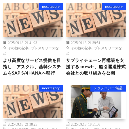
nocategory
nocategory
2025.09.18 21:41:23
2025.09.18 21:39:51
その他の記事
,
プレスリリースな
その他の記事
,
プレスリリースな
ど
ど
より高度なサービス提供を目
サプライチェーン再構築を支
指し アスクル、基幹システ
援するknewit、船引運送株式
ムをSAP S/4HANAへ移行
会社との取り組みを公開
nocategory
テクノロジー/製品
2025.09.18 21:38:25
2025.09.18 18:51:58