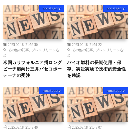
nocategory
nocategory
2025.09.18 21:52:50
2025.09.18 21:51:22
その他の記事
,
プレスリリースな
その他の記事
,
プレスリリースな
ど
ど
米国カリフォルニア州ロング
バイオ燃料の長期使用・保
ビーチ港向け三井パセコポー
存、実証実験で技術的安全性
テーナの受注
を確認
nocategory
nocategory
2025.09.18 21:49:40
2025.09.18 21:48:07