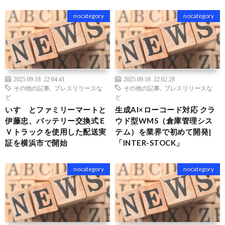
nocategory
nocategory
2025.09.18 22:04:41
2025.09.18 22:02:28
その他の記事
,
プレスリリースな
その他の記事
,
プレスリリースな
ど
ど
いすゞとファミリーマートと
生成AI×ローコード対応 クラ
伊藤忠、バッテリー交換式Ｅ
ウド型WMS（倉庫管理シス
Ｖトラックを使用した配送実
テム）を業界で初めて開発|
証を横浜市で開始
「INTER-STOCK」
nocategory
nocategory