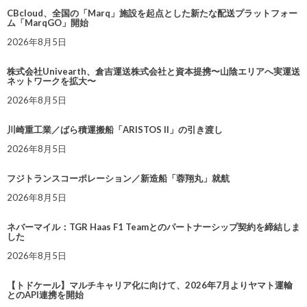
CBcloud、全国の「Marq」施設を起点とした新たな配送プラットフォー
ム「MarqGO」開始
2026年8月5日
株式会社Univearth、倉吉運送株式会社と資本提携〜山陰エリアへ実運送
ネットワークを拡大〜
2026年8月5日
川崎重工業／ばら積運搬船「ARISTOS II」の引き渡し
2026年8月5日
フジトランスコーポレーション／新造船「蓉翔丸」就航
2026年8月5日
ネバーマイル：TGR Haas F1 Teamとのパートナーシップ契約を締結しま
した
2026年8月5日
【トドケール】マルチキャリア化に向けて、2026年7月よりヤマト運輸
とのAPI連携を開始