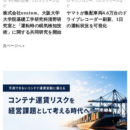
その他の記事
,
プレスリリースな
テクノロジー
,
プレスリリースな
ど
ど
株式会社enstem、大阪大学
ヤマトが集配車両4.6万台のド
大学院基礎工学研究科清野研
ライブレコーダー刷新、1日
究室と「運転時の眠気検知技
の運転状況を可視化
術」に関する共同研究を開始
次ページへ »