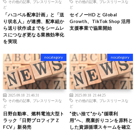
その他の記事
,
プレスリリースな
その他の記事
,
プレスリリースな
ど
ど
「ハコベル配車計画」と「送
セイノーHD と Global
り状名人」が連携、配車組か
Growth、TikTok Shop 活用
ら送り状作成までをシームレ
支援事業で協業開始
スにつなぎ更なる業務効率化
を実現
nocategory
nocategory
2025.09.18 21:46:31
2025.09.18 21:44:25
その他の記事
,
プレスリリースな
その他の記事
,
プレスリリースな
ど
ど
日野自動車、燃料電池大型ト
“使い捨て”から”循環利
ラック「日野プロフィア Z
用”へ、廃棄折りコンを原料と
FCV」新発売
した資源循環スキームを確立