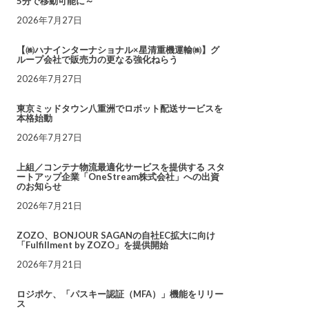
5分で移動可能に～
2026年7月27日
【㈱ハナインターナショナル×星清重機運輸㈱】グ
ループ会社で販売力の更なる強化ねらう
2026年7月27日
東京ミッドタウン八重洲でロボット配送サービスを
本格始動
2026年7月27日
上組／コンテナ物流最適化サービスを提供する スタ
ートアップ企業「OneStream株式会社」への出資
のお知らせ
2026年7月21日
ZOZO、BONJOUR SAGANの自社EC拡大に向け
「Fulfillment by ZOZO」を提供開始
2026年7月21日
ロジポケ、「パスキー認証（MFA）」機能をリリー
ス