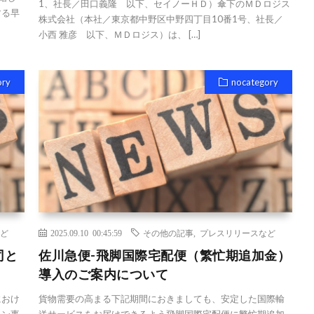
1、社長／田口義隆 以下、セイノーＨＤ）傘下のＭＤロジス
する早
株式会社（本社／東京都中野区中野四丁目10番1号、社長／
小西 雅彦 以下、ＭＤロジス）は、 […]
ory
nocategory
ど
2025.09.10 00:45:59
その他の記事
,
プレスリリースなど
司と
佐川急便-飛脚国際宅配便（繁忙期追加金）
導入のご案内について
におけ
貨物需要の高まる下記期間におきましても、安定した国際輸