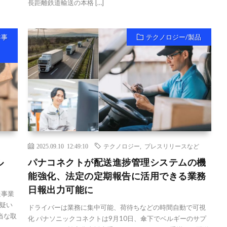
長距離鉄道輸送の本格 […]
祥事
テクノロジー/製品
2025.09.10 12:49:10
テクノロジー
,
プレスリリースなど
ル
パナコネクトが配送進捗管理システムの機
能強化、法定の定期報告に活用できる業務
日報出力可能に
送事業
疑い
ドライバーは業務に集中可能、荷待ちなどの時間自動で可視
当な取
化 パナソニックコネクトは9月10日、傘下でベルギーのサプ