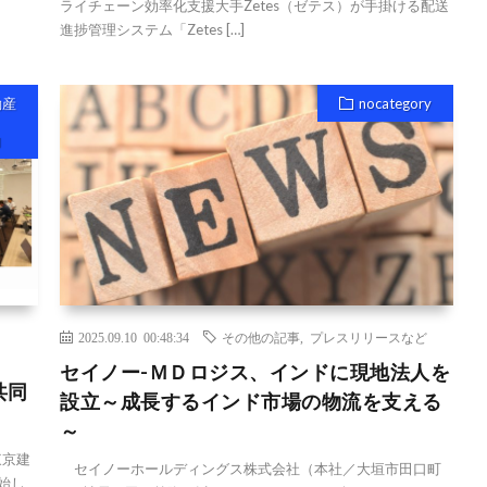
ライチェーン効率化支援大手Zetes（ゼテス）が手掛ける配送
進捗管理システム「Zetes […]
動産
nocategory
向
2025.09.10 00:48:34
その他の記事
,
プレスリリースなど
セイノー-ＭＤロジス、インドに現地法人を
共同
設立～成長するインド市場の物流を支える
～
東京建
セイノーホールディングス株式会社（本社／大垣市田口町
始し