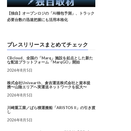
【独自】オープンロジの「AI梱包予測」、トラック
必要台数の迅速把握にも活用本格化
プレスリリースまとめてチェック
CBcloud、全国の「Marq」施設を起点とした新た
な配送プラットフォーム「MarqGO」開始
2026年8月5日
株式会社Univearth、倉吉運送株式会社と資本提
携〜山陰エリアへ実運送ネットワークを拡大〜
2026年8月5日
川崎重工業／ばら積運搬船「ARISTOS II」の引き渡
し
2026年8月5日