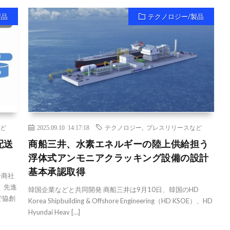
製品
テクノロジー/製品
ど
2025.09.10 14:17:18
テクノロジー
,
プレスリリースなど
配送
商船三井、水素エネルギーの陸上供給担う
浮体式アンモニアクラッキング設備の設計
基本承認取得
合商社
、先進
韓国企業などと共同開発 商船三井は9月10日、韓国のHD
で協創
Korea Shipbuilding & Offshore Engineering（HD KSOE）、HD
Hyundai Heav […]