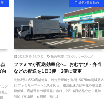
動産
経営/業界動向
2025.09.10 16:45:12
動向/展望
,
プレスリリースなど
拠点
ファミマが配送効率化へ、おむすび・弁当
ゴ向
などの配送を1日3便→2便に変更
北陸3県の550店舗対象、総走行距離が年間150万km削減見込
む ファミリーマートは9月10日、物流配送の効率化や環境負
グスグ
荷低減、店舗運営の最適化に向け、9月16日納品分から北陸
同社と
地区（富山県、石川県、福 […]
川