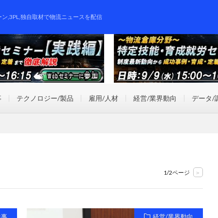
ーン,3PL,独自取材で物流ニュースを配信
事
テクノロジー/製品
雇用/人材
経営/業界動向
データ/
1/2ページ
>
祥事
経営/業界動向