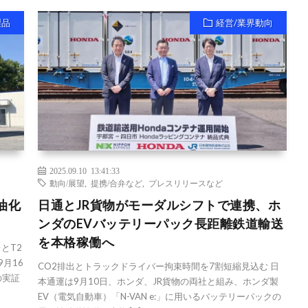
製品
経営/業界動向
2025.09.10 13:41:33
動向/展望
,
提携/合弁など
,
プレスリリースなど
油化
日通とJR貨物がモーダルシフトで連携、ホ
ンダのEVバッテリーパック長距離鉄道輸送
を本格稼働へ
とT2
月16
CO2排出とトラックドライバー拘束時間を7割短縮見込む 日
の実証
本通運は9月10日、ホンダ、JR貨物の両社と組み、ホンダ製
EV（電気自動車）「N-VAN e:」に用いるバッテリーパックの