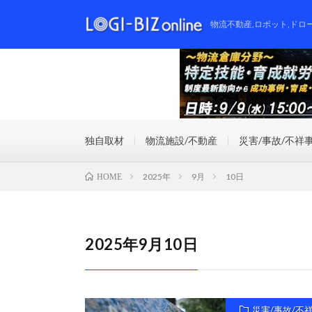
物流不動産,ロボット,ドロ
独自取材
物流施設/不動産
災害/事故/不祥
2025年
9月
10日
HOME
2025年9月10日
災害/事故/不