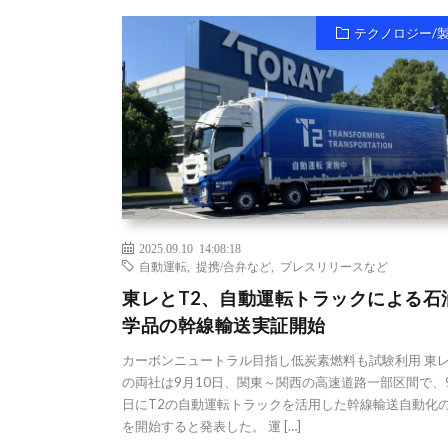
テクノロジー/
2025.09.10 14:08:18
自動運転
,
提携/合弁など
,
プレスリリースなど
東レとT2、自動運転トラックによる石
学品の幹線輸送実証開始
カーボンニュートラル目指し低炭素燃料も試験利用 東レ
の両社は9月10日、関東～関西の高速道路一部区間で、9
日にT2の自動運転トラックを活用した幹線輸送自動化
を開始すると発表した。 運 […]