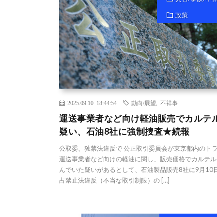
政策
2025.09.10 18:44:54
動向/展望
,
不祥事
運送事業者など向け軽油販売でカルテ
疑い、石油8社に強制捜査★続報
公取委、独禁法違反で 公正取引委員会が東京都内のト
運送事業者など向けの軽油に関し、販売価格でカルテル
んでいた疑いがあるとして、石油製品販売8社に9月10
占禁止法違反（不当な取引制限）の […]