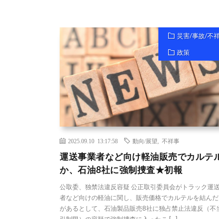
災害/事故/不
政策
2025.09.10 13:17:58
動向/展望
,
不祥事
運送事業者など向け軽油販売でカルテ
か、石油8社に強制捜査★初報
公取委、独禁法違反容疑 公正取引委員会がトラック運
者など向けの軽油に関し、販売価格でカルテルを結んだ
があるとして、石油製品販売8社に独占禁止法違反（不