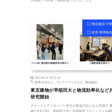
引制限）の容疑で強制捜査に入ったこ […]
物流施設/不
経営/業界動
2025.09.10 09:35:10
提携/合弁など
,
プレスリリースなど
,
物流施設
東京建物が早稲田大と物流効率化など
研究開始
テナントとデベロッパー双方の収益力向上など目指す 
物は9月10日、早稲田大学と共同研究プロジェクトを開