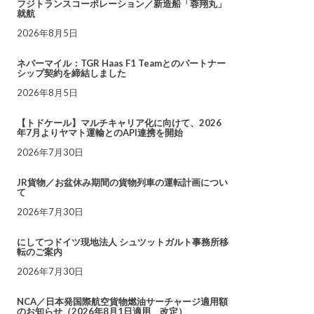
フジトランスコーポレーション／新造船「蓉翔丸」
就航
2026年8月5日
ネバーマイル：TGR Haas F1 Teamとのパートナー
シップ契約を締結しました
2026年8月5日
【トドケール】マルチキャリア化に向けて、2026
年7月よりヤマト運輸とのAPI連携を開始
2026年7月30日
JR貨物／お盆休み期間の貨物列車の運転計画につい
て
2026年7月30日
にしてつドイツ現地法人 シュツットガルト事務所移
転のご案内
2026年7月30日
NCA／日本発国際航空貨物燃油サーチャージ適用額
のお知らせ（2026年8月1日適用 改定）