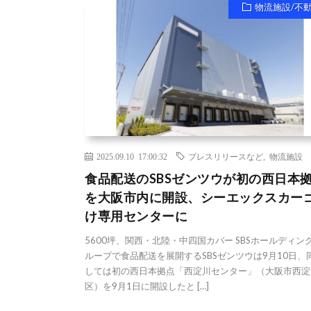
物流施設/不
2025.09.10 17:00:32
プレスリリースなど
,
物流施設
食品配送のSBSゼンツウが初の西日本
を大阪市内に開設、シーエックスカー
け専用センターに
5600坪、関西・北陸・中四国カバー SBSホールディン
ループで食品配送を展開するSBSゼンツウは9月10日、
しては初の西日本拠点「西淀川センター」（大阪市西淀
区）を9月1日に開設したと […]