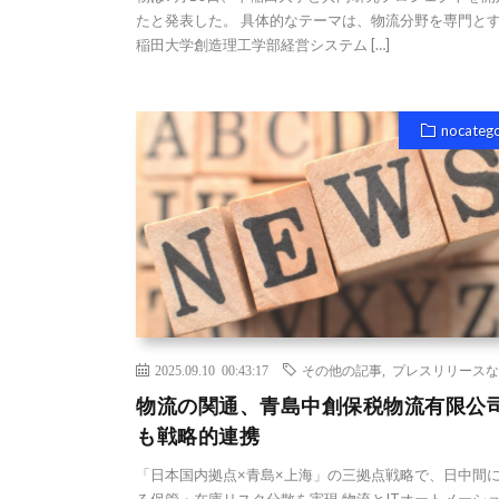
たと発表した。 具体的なテーマは、物流分野を専門と
稲田大学創造理工学部経営システム […]
nocateg
2025.09.10 00:43:17
その他の記事
,
プレスリリースな
物流の関通、青島中創保税物流有限公
も戦略的連携
「日本国内拠点×青島×上海」の三拠点戦略で、日中間