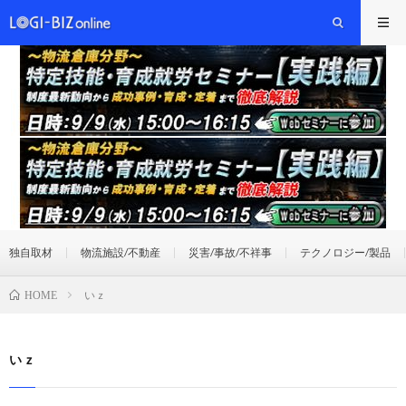
独自取材
物流施設/不動産
災害/事故/不祥事
テクノロジー/製品
いｚ
HOME
いｚ