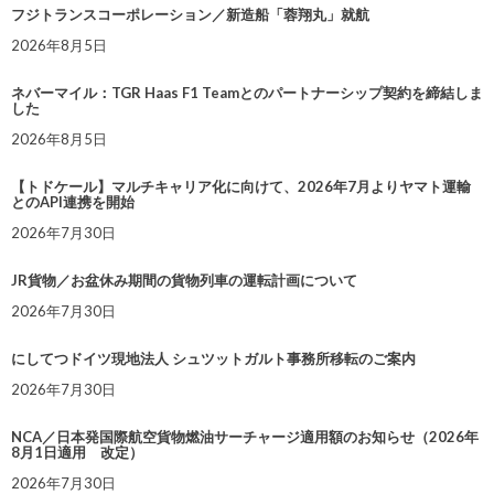
フジトランスコーポレーション／新造船「蓉翔丸」就航
2026年8月5日
ネバーマイル：TGR Haas F1 Teamとのパートナーシップ契約を締結しま
した
2026年8月5日
【トドケール】マルチキャリア化に向けて、2026年7月よりヤマト運輸
とのAPI連携を開始
2026年7月30日
JR貨物／お盆休み期間の貨物列車の運転計画について
2026年7月30日
にしてつドイツ現地法人 シュツットガルト事務所移転のご案内
2026年7月30日
NCA／日本発国際航空貨物燃油サーチャージ適用額のお知らせ（2026年
8月1日適用 改定）
2026年7月30日