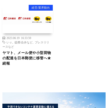
経営/業界動向
2023.06.19 16:33:59
いｚ
,
提携/合弁など
,
プレスリリ
ースなど
ヤマト、メール便や小型荷物
の配達を日本郵便に移管へ★
続報