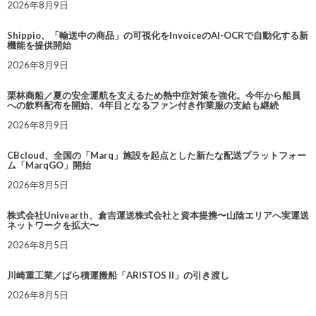
2026年8月9日
Shippio、「輸送中の商品」の可視化をInvoiceのAI-OCRで自動化する新
機能を提供開始
2026年8月9日
栗林商船／夏の安全運航を支えるため熱中症対策を強化。今年から船員
への飲料配布を開始、4年目となるファン付き作業服の支給も継続
2026年8月9日
CBcloud、全国の「Marq」施設を起点とした新たな配送プラットフォー
ム「MarqGO」開始
2026年8月5日
株式会社Univearth、倉吉運送株式会社と資本提携〜山陰エリアへ実運送
ネットワークを拡大〜
2026年8月5日
川崎重工業／ばら積運搬船「ARISTOS II」の引き渡し
2026年8月5日