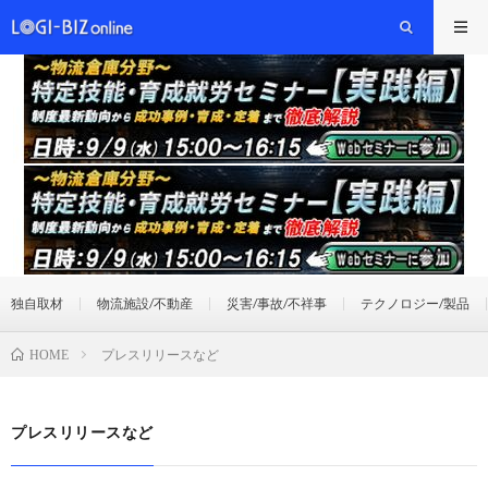
独自取材
物流施設/不動産
災害/事故/不祥事
テクノロジー/製品
プレスリリースなど
HOME
プレスリリースなど