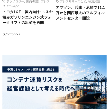
テクノロジー
,
動向/展望
,
プレス
プレスリリースなど
,
物流施設
リリースなど
アマゾン、兵庫・尼崎で11.1
トヨタL&F、国内向け1～3.5t
万㎡と関西最大のフルフィル
積みガソリンエンジン式フォ
メントセンター開設
ークリフトの出荷を再開
次ページへ »