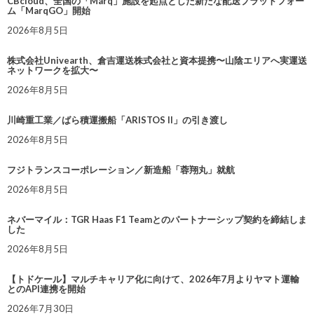
CBcloud、全国の「Marq」施設を起点とした新たな配送プラットフォー
ム「MarqGO」開始
2026年8月5日
株式会社Univearth、倉吉運送株式会社と資本提携〜山陰エリアへ実運送
ネットワークを拡大〜
2026年8月5日
川崎重工業／ばら積運搬船「ARISTOS II」の引き渡し
2026年8月5日
フジトランスコーポレーション／新造船「蓉翔丸」就航
2026年8月5日
ネバーマイル：TGR Haas F1 Teamとのパートナーシップ契約を締結しま
した
2026年8月5日
【トドケール】マルチキャリア化に向けて、2026年7月よりヤマト運輸
とのAPI連携を開始
2026年7月30日