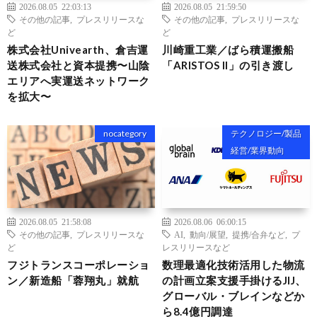
2026.08.05 22:03:13
2026.08.05 21:59:50
その他の記事
,
プレスリリースな
その他の記事
,
プレスリリースな
ど
ど
株式会社Univearth、倉吉運
川崎重工業／ばら積運搬船
送株式会社と資本提携〜山陰
「ARISTOS II」の引き渡し
エリアへ実運送ネットワーク
を拡大〜
nocategory
テクノロジー/製品
経営/業界動向
2026.08.05 21:58:08
2026.08.06 06:00:15
その他の記事
,
プレスリリースな
AI
,
動向/展望
,
提携/合弁など
,
プ
ど
レスリリースなど
フジトランスコーポレーショ
数理最適化技術活用した物流
ン／新造船「蓉翔丸」就航
の計画立案支援手掛けるJIJ、
グローバル・ブレインなどか
ら8.4億円調達