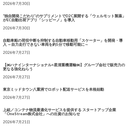
2026年7月30日
“独自開発こだわり”のサプリメントでD2C展開する「ウェルモット製薬」
がEC自動出荷アプリ「シッピーノ」を導入
2026年7月30日
自動車船の荷役中断を抑制する自動車移動用「スケーター」を開発・導
入 ～自力走行できない車両を約5分で移動可能に～
2026年7月27日
【㈱ハナインターナショナル×星清重機運輸㈱】グループ会社で販売力の
更なる強化ねらう
2026年7月27日
東京ミッドタウン八重洲でロボット配送サービスを本格始動
2026年7月27日
上組／コンテナ物流最適化サービスを提供する スタートアップ企業
「OneStream株式会社」への出資のお知らせ
2026年7月21日