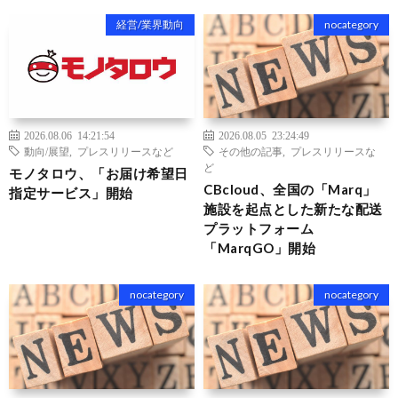
経営/業界動向
nocategory
2026.08.06 14:21:54
2026.08.05 23:24:49
動向/展望
,
プレスリリースなど
その他の記事
,
プレスリリースな
ど
モノタロウ、「お届け希望日
CBcloud、全国の「Marq」
指定サービス」開始
施設を起点とした新たな配送
プラットフォーム
「MarqGO」開始
nocategory
nocategory