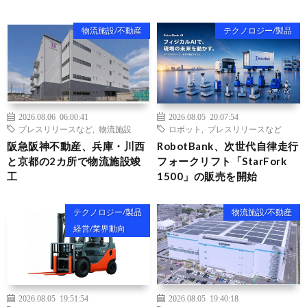
物流施設/不動産
テクノロジー/製品
2026.08.06 06:00:41
2026.08.05 20:07:54
プレスリリースなど
,
物流施設
ロボット
,
プレスリリースなど
阪急阪神不動産、兵庫・川西
RobotBank、次世代自律走行
と京都の2カ所で物流施設竣
フォークリフト「StarFork
工
1500」の販売を開始
テクノロジー/製品
物流施設/不動産
経営/業界動向
2026.08.05 19:51:54
2026.08.05 19:40:18