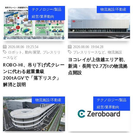
テクノロジー/製品
物流施設/不動産
経営/業界動向
2026.08.06 19:25:54
2026.08.06 19:04:28
ロボット
,
動向/展望
,
プレスリリ
プレスリリースなど
,
物流施設
ースなど
ヨコレイが上信越エリア初、
ROBO-HI、吊り下げ式クレー
新潟・長岡で2.7万tの物流拠
ンに代わる超重量級
点開設
200tAGVで「落下リスク」
解消と説明
物流施設/不動産
テクノロジー/製品
経営/業界動向