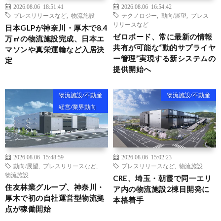
2026.08.06 18:51:41
2026.08.06 16:54:42
プレスリリースなど
,
物流施設
テクノロジー
,
動向/展望
,
プレス
リリースなど
日本GLPが神奈川・厚木で8.4
ゼロボード、常に最新の情報
万㎡の物流施設完成、日本エ
共有が可能な“動的サプライヤ
マソンや真栄運輸など入居決
ー管理”実現する新システムの
定
提供開始へ
物流施設/不動産
物流施設/不動産
経営/業界動向
2026.08.06 15:48:59
2026.08.06 15:02:23
動向/展望
,
プレスリリースなど
,
プレスリリースなど
,
物流施設
物流施設
CRE、埼玉・朝霞で同一エリ
住友林業グループ、神奈川・
ア内の物流施設2棟目開発に
厚木で初の自社運営型物流拠
本格着手
点が稼働開始