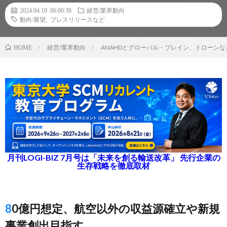
2024.04.10 06:00:38
経営/業界動向
動向/展望
,
プレスリリースなど
経営/業界動向
ANAHDとグローバル・ブレイン、ドローン
HOME
月刊LOGI-BIZ 7月号は「未来を創る輸送改革」 先行企業の
生存戦略を徹底取材
80億円想定、航空以外の収益源確立や新規
事業創出目指す