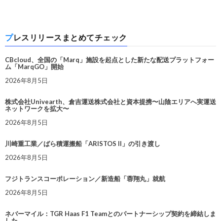
プレスリリースまとめてチェック
CBcloud、全国の「Marq」施設を起点とした新たな配送プラットフォー
ム「MarqGO」開始
2026年8月5日
株式会社Univearth、倉吉運送株式会社と資本提携〜山陰エリアへ実運送
ネットワークを拡大〜
2026年8月5日
川崎重工業／ばら積運搬船「ARISTOS II」の引き渡し
2026年8月5日
フジトランスコーポレーション／新造船「蓉翔丸」就航
2026年8月5日
ネバーマイル：TGR Haas F1 Teamとのパートナーシップ契約を締結しま
した