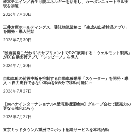
椿本チエイン／再生可能エネルギーを活用し、カーボンニュートラル実
現を加速
2026年7月30日
三井倉庫ホールディングス、受託物流業務に 「生成AI出荷検品アプリ」
を開発・導入開始
2026年7月30日
“独自開発こだわり”のサプリメントでD2C展開する「ウェルモット製薬」
がEC自動出荷アプリ「シッピーノ」を導入
2026年7月30日
自動車船の荷役中断を抑制する自動車移動用「スケーター」を開発・導
入 ～自力走行できない車両を約5分で移動可能に～
2026年7月27日
【㈱ハナインターナショナル×星清重機運輸㈱】グループ会社で販売力の
更なる強化ねらう
2026年7月27日
東京ミッドタウン八重洲でロボット配送サービスを本格始動