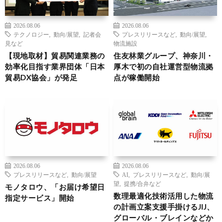
2026.08.06
2026.08.06
テクノロジー
,
動向/展望
,
記者会
プレスリリースなど
,
動向/展望
,
見など
物流施設
【現地取材】貿易関連業務の
住友林業グループ、神奈川・
効率化目指す業界団体「日本
厚木で初の自社運営型物流拠
貿易DX協会」が発足
点が稼働開始
2026.08.06
2026.08.06
プレスリリースなど
,
動向/展望
AI
,
プレスリリースなど
,
動向/展
望
,
提携/合弁など
モノタロウ、「お届け希望日
数理最適化技術活用した物流
指定サービス」開始
の計画立案支援手掛けるJIJ、
グローバル・ブレインなどか