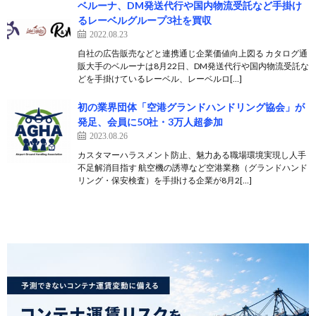
ベルーナ、DM発送代行や国内物流受託など手掛け
るレーベルグループ3社を買収
2022.08.23
自社の広告販売などと連携通じ企業価値向上図る カタログ通
販大手のベルーナは8月22日、DM発送代行や国内物流受託な
どを手掛けているレーベル、レーベルロ[…]
初の業界団体「空港グランドハンドリング協会」が
発足、会員に50社・3万人超参加
2023.08.26
カスタマーハラスメント防止、魅力ある職場環境実現し人手
不足解消目指す 航空機の誘導など空港業務（グランドハンド
リング・保安検査）を手掛ける企業が8月2[…]