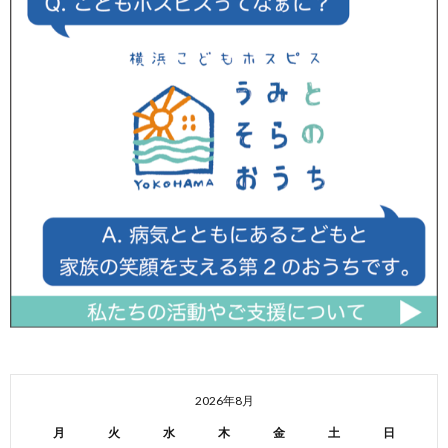
2026年8月
月
火
水
木
金
土
日