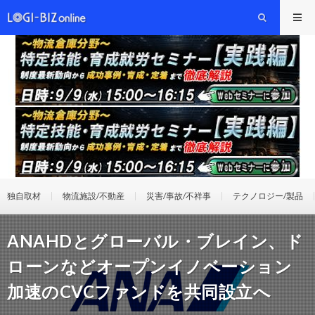
独自取材
物流施設/不動産
災害/事故/不祥事
テクノロジー/製品
ANAHDとグローバル・ブレイン、ド
ローンなどオープンイノベーション
加速のCVCファンドを共同設立へ