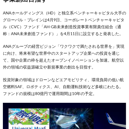
ANAホールディングス（HD）と独立系ベンチャーキャピタル大手の
グローバル・ブレインは4月9日、コーポレートベンチャーキャピタ
ル（CVC）ファンド「AH-GB未来創造投資事業有限責任組合（通
称：ANA未来創造ファンド）」を4月11日に設立すると発表した。
ANAグループの経営ビジョン「ワクワクで満たされる世界を」実現
に向け、将来有望な世界中のスタートアップ企業への投資を通じ
て、国や企業の枠を超えたオープンイノベーションを加速。航空以
外の領域の収益源確立や新規事業の創出を目指す。
投資対象の領域はドローンなどエアモビリティ、環境負荷の低い航
空燃料SAF、ロボティクス、AI、自動運転技術など多岐にわたる。
ファンドの規模は80億円で運用期間は10年の予定。