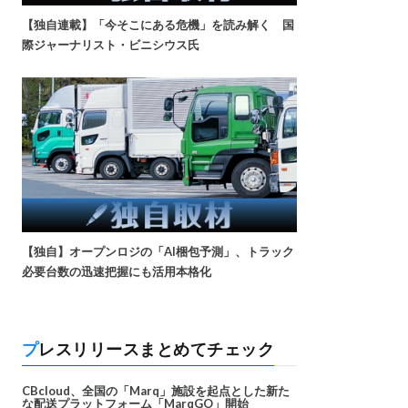
【独自連載】「今そこにある危機」を読み解く 国
際ジャーナリスト・ビニシウス氏
【独自】オープンロジの「AI梱包予測」、トラック
必要台数の迅速把握にも活用本格化
プレスリリースまとめてチェック
CBcloud、全国の「Marq」施設を起点とした新た
な配送プラットフォーム「MarqGO」開始