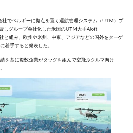
5日、子会社でベルギーに拠点を置く運航管理システム（UTM）プ
出資しグループ会社化した米国のUTM大手Aloft
ズ）の2社と組み、欧州や米州、中東、アジアなどの国外をターゲ
発に着手すると発表した。
実績を基に複数企業がタッグを組んで空飛ぶクルマ向け
う。