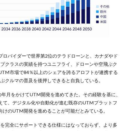
プロバイダーで世界第2位のテラドローンと、カナダやド
ップクラスの実績を持つユニフライ、ドローンや空飛ぶク
TM市場で84％以上のシェアを誇るアロフトが連携する
飛ぶクルマの普及を後押しできると自負している。
の年月をかけてUTM開発を進めてきた。その経験を基に、
えて、デジタル化や自動化が進む既存のUTMプラットフ
向けのUTM開発を進めることが可能だとみている。
行を完全にサポートできる仕様にはなっておらず、より多