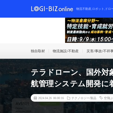
物流不動産,ロボット,ドロ
独自取材
物流施設/不動産
災害/事故/不祥
テラドローン、国外対
航管理システム開発に
2024.04.26 06:00:16
テクノロジー/製品
空飛ぶ