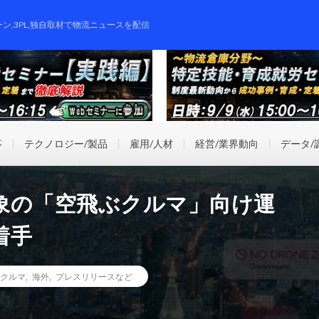
ーン,3PL,独自取材で物流ニュースを配信
事
テクノロジー/製品
雇用/人材
経営/業界動向
データ/
象の「空飛ぶクルマ」向け運
着手
クルマ
,
海外
,
プレスリリースなど