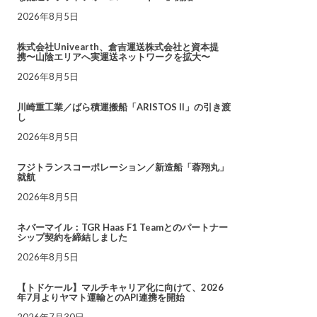
2026年8月5日
株式会社Univearth、倉吉運送株式会社と資本提
携〜山陰エリアへ実運送ネットワークを拡大〜
2026年8月5日
川崎重工業／ばら積運搬船「ARISTOS II」の引き渡
し
2026年8月5日
フジトランスコーポレーション／新造船「蓉翔丸」
就航
2026年8月5日
ネバーマイル：TGR Haas F1 Teamとのパートナー
シップ契約を締結しました
2026年8月5日
【トドケール】マルチキャリア化に向けて、2026
年7月よりヤマト運輸とのAPI連携を開始
2026年7月30日