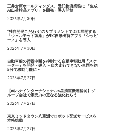
三井倉庫ホールディングス、受託物流業務に 「生成
AI出荷検品アプリ」を開発・導入開始
2026年7月30日
“独自開発こだわり”のサプリメントでD2C展開する
「ウェルモット製薬」がEC自動出荷アプリ「シッピ
ーノ」を導入
2026年7月30日
自動車船の荷役中断を抑制する自動車移動用「スケ
ーター」を開発・導入 ～自力走行できない車両を約
5分で移動可能に～
2026年7月27日
【㈱ハナインターナショナル×星清重機運輸㈱】グ
ループ会社で販売力の更なる強化ねらう
2026年7月27日
東京ミッドタウン八重洲でロボット配送サービスを
本格始動
2026年7月27日