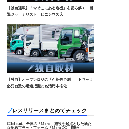
【独自連載】「今そこにある危機」を読み解く 国
際ジャーナリスト・ビニシウス氏
【独自】オープンロジの「AI梱包予測」、トラック
必要台数の迅速把握にも活用本格化
プレスリリースまとめてチェック
CBcloud、全国の「Marq」施設を起点とした新た
な配送プラットフォーム「MarqGO」開始