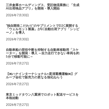
三井倉庫ホールディングス、受託物流業務に 「生成
AI出荷検品アプリ」を開発・導入開始
2026年7月30日
“独自開発こだわり”のサプリメントでD2C展開する
「ウェルモット製薬」がEC自動出荷アプリ「シッピ
ーノ」を導入
2026年7月30日
自動車船の荷役中断を抑制する自動車移動用「スケ
ーター」を開発・導入 ～自力走行できない車両を約
5分で移動可能に～
2026年7月27日
【㈱ハナインターナショナル×星清重機運輸㈱】グ
ループ会社で販売力の更なる強化ねらう
2026年7月27日
東京ミッドタウン八重洲でロボット配送サービスを
本格始動
2026年7月27日