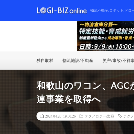
物流不動産,ロボット,ドロ
独自取材
物流施設/不動産
災害/事故/不祥
和歌山のワコン、AG
連事業を取得へ
2024.04.26 19:30:26
テクノロジー/製品
テクノ