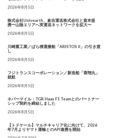
2026年8月5日
株式会社Univearth、倉吉運送株式会社と資本提
携〜山陰エリアへ実運送ネットワークを拡大〜
2026年8月5日
川崎重工業／ばら積運搬船「ARISTOS II」の引き渡
し
2026年8月5日
フジトランスコーポレーション／新造船「蓉翔丸」
就航
2026年8月5日
ネバーマイル：TGR Haas F1 Teamとのパートナー
シップ契約を締結しました
2026年8月5日
【トドケール】マルチキャリア化に向けて、2026
年7月よりヤマト運輸とのAPI連携を開始
2026年7月30日