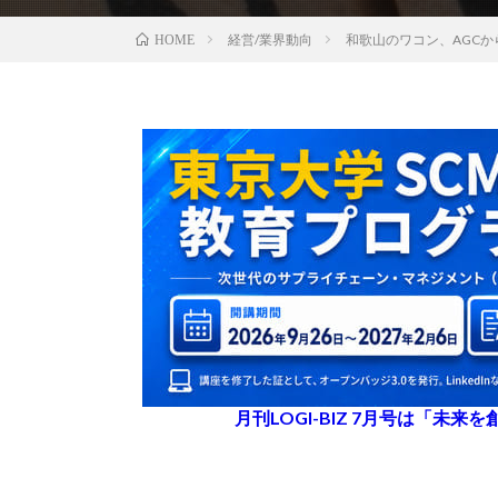
経営/業界動向
和歌山のワコン、AGC
HOME
月刊LOGI-BIZ 7月号は「未