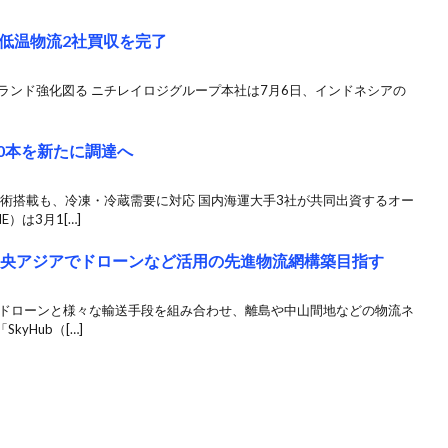
低温物流2社買収を完了
ブランド強化図る ニチレイロジグループ本社は7月6日、インドネシアの
00本を新たに調達へ
術搭載も、冷凍・冷蔵需要に対応 国内海運大手3社が共同出資するオー
）は3月1[…]
中央アジアでドローンなど活用の先進物流網構築目指す
 ドローンと様々な輸送手段を組み合わせ、離島や中山間地などの物流ネ
yHub（[…]