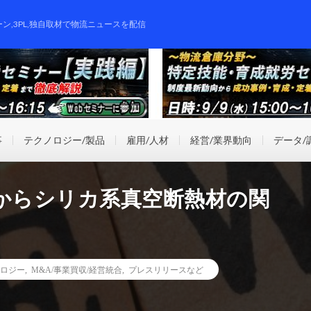
ーン,3PL,独自取材で物流ニュースを配信
事
テクノロジー/製品
雇用/人材
経営/業界動向
データ/
Cからシリカ系真空断熱材の関
ロジー
,
M&A/事業買収/経営統合
,
プレスリリースなど