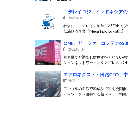
ニチレイロジ、インドネシアの
2026.07.07
社名に「ニチレイ」追加、ASEANで
低温物流企業「Mega Indo Logist[…]
ONE、リーファーコンテナ65
2022.03.19
窒素量など調整し鮮度維持可能なCA技
シャンネットワークエクスプレス（ONE
エアロネクスト・田路CEO、
2023.12.11
モンゴルの血液空輸成功で説明会開催
ットワークを維持する新スマート物流「Sk