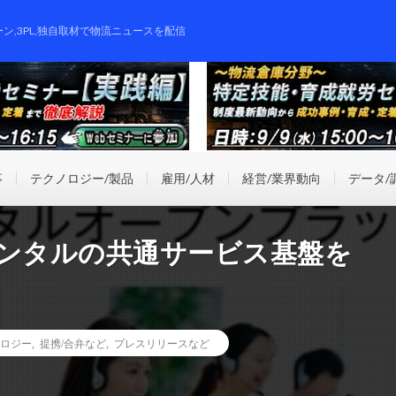
ーン,3PL,独自取材で物流ニュースを配信
事
テクノロジー/製品
雇用/人材
経営/業界動向
データ/
トレンタルの共通サービス基盤を
ロジー
,
提携/合弁など
,
プレスリリースなど