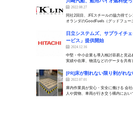
川崎汽船、船用バイオ燃料使っ
2022.08.27
同社2回目、JFEスチールの協力得て
オランダのGoodFuels（グッドフューエ
日立システムズ、サプライチェ
ービス」提供開始
2024.12.16
中堅・中小企業も導入検討容易と見込む
実績や在庫、物流などのデータを共有し
[PR]床が割れない限り剥が
2022.07.01
庫内作業員が安心・安全に働ける 会社
人や貨物、車両が行き交う構内において