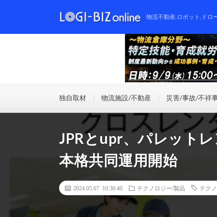
物流不動産,ロボット,ドロ
独自取材
物流施設/不動産
災害/事故/不祥
JPRとupr、パレッ
本格共同運用開始
2024.05.07 10:30:40
テクノロジー/製品
テクノ