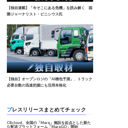
【独自連載】「今そこにある危機」を読み解く 国
際ジャーナリスト・ビニシウス氏
【独自】オープンロジの「AI梱包予測」、トラック
必要台数の迅速把握にも活用本格化
プレスリリースまとめてチェック
CBcloud、全国の「Marq」施設を起点とした新た
な配送プラットフォーム「MarqGO」開始