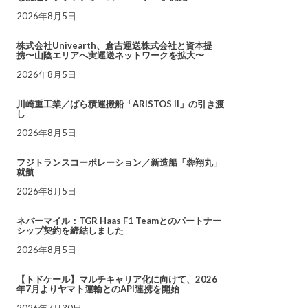
2026年8月5日
株式会社Univearth、倉吉運送株式会社と資本提
携〜山陰エリアへ実運送ネットワークを拡大〜
2026年8月5日
川崎重工業／ばら積運搬船「ARISTOS II」の引き渡
し
2026年8月5日
フジトランスコーポレーション／新造船「蓉翔丸」
就航
2026年8月5日
ネバーマイル：TGR Haas F1 Teamとのパートナー
シップ契約を締結しました
2026年8月5日
【トドケール】マルチキャリア化に向けて、2026
年7月よりヤマト運輸とのAPI連携を開始
2026年7月30日