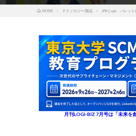
テクノロジー/製品
JPRとupr、パレ
HOME
月刊LOGI-BIZ 7月号は「未