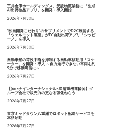
三井倉庫ホールディングス、受託物流業務に 「生成
AI出荷検品アプリ」を開発・導入開始
2026年7月30日
“独自開発こだわり”のサプリメントでD2C展開する
「ウェルモット製薬」がEC自動出荷アプリ「シッピ
ーノ」を導入
2026年7月30日
自動車船の荷役中断を抑制する自動車移動用「スケ
ーター」を開発・導入 ～自力走行できない車両を約
5分で移動可能に～
2026年7月27日
【㈱ハナインターナショナル×星清重機運輸㈱】グ
ループ会社で販売力の更なる強化ねらう
2026年7月27日
東京ミッドタウン八重洲でロボット配送サービスを
本格始動
2026年7月27日