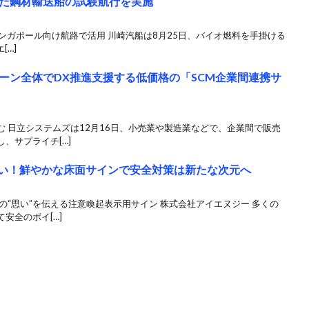
た鋼材輸送船の試験航行を実施
シンガポール向け航路で活用 川崎汽船は8月25日、バイオ燃料を手掛ける
[…]
ーン全体でDX推進支援する低価格の「SCM企業間連携サ
 日立システムズは12月16日、小売業や製造業などで、企業間で販売
、サプライチ[…]
れない！鮮やかな床面サインで安全対策は新たな次元へ
の“思い”を伝える注意喚起表示用サイン 株式会社アイエヌジー 多くの
安全のポイ[…]