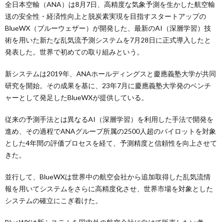
全日本空輸（ANA）は8月7日、高精度な気象予測を生かした航空輸
送の安全性・経済性向上と脱炭素実現を目指すスタートアップの
BlueWX（ブルーウェザー）が開発した、最新のAI（深層学習）技
術を用いた新たな乱気流予測システムを7月28日に正式導入したと
発表した。世界で初めての取り組みという。
新システムは2019年、ANAホールディングスと慶應義塾大学が共同
研究を開始。その成果を基に、23年7月に慶應義塾大学発のベンチ
ャーとして発足したBlueWXが提供している。
従来の予測手法とは異なるAI（深層学習）を利用した手法で開発を
進め、その過程でANAグループ所属の2500人超のパイロットを対象
とした4年間の評価プロセスを経て、予測精度と信頼性を向上させて
きた。
並行して、BlueWXは世界中の航空会社から追加取得した乱気流情
報を用いてシステムをさらに高精度化させ、世界市場を対象とした
システムの確立にこぎ着けた。