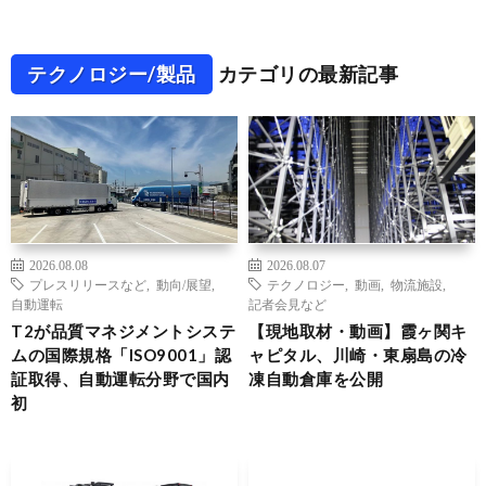
テクノロジー/製品
カテゴリの最新記事
2026.08.08
2026.08.07
プレスリリースなど
,
動向/展望
,
テクノロジー
,
動画
,
物流施設
,
自動運転
記者会見など
T2が品質マネジメントシステ
【現地取材・動画】霞ヶ関キ
ムの国際規格「ISO9001」認
ャピタル、川崎・東扇島の冷
証取得、自動運転分野で国内
凍自動倉庫を公開
初