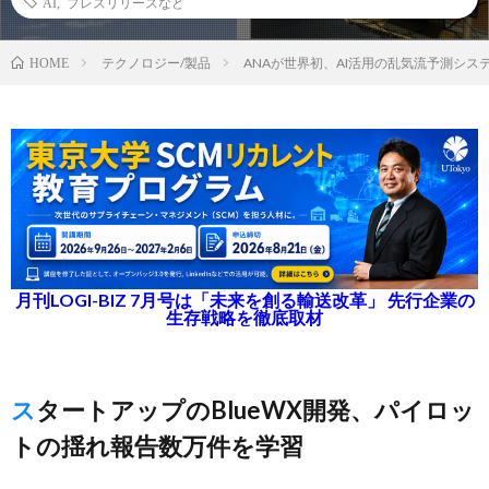
AI
,
プレスリリースなど
テクノロジー/製品
ANAが世界初、AI活用の乱気流予測シス
HOME
月刊LOGI-BIZ 7月号は「未来を創る輸送改革」 先行企業の
生存戦略を徹底取材
スタートアップのBlueWX開発、パイロッ
トの揺れ報告数万件を学習