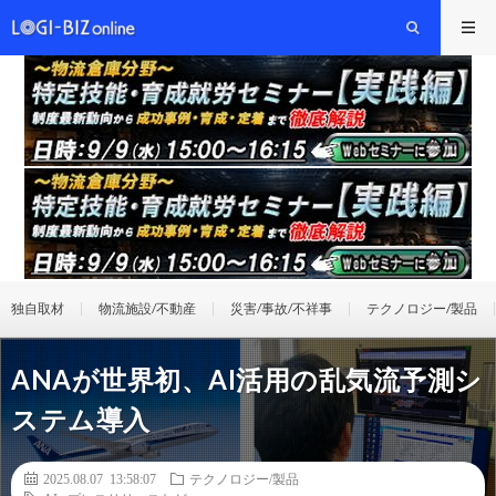
独自取材
物流施設/不動産
災害/事故/不祥事
テクノロジー/製品
ANAが世界初、AI活用の乱気流予測シ
ステム導入
2025.08.07 13:58:07
テクノロジー/製品