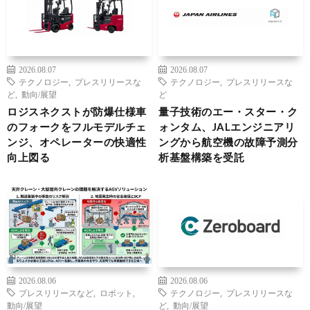
2026.08.07
2026.08.07
テクノロジー
,
プレスリリースな
テクノロジー
,
プレスリリースな
ど
,
動向/展望
ど
ロジスネクストが防爆仕様車
量子技術のエー・スター・ク
のフォークをフルモデルチェ
ォンタム、JALエンジニアリ
ンジ、オペレーターの快適性
ングから航空機の故障予測分
向上図る
析基盤構築を受託
2026.08.06
2026.08.06
プレスリリースなど
,
ロボット
,
テクノロジー
,
プレスリリースな
動向/展望
ど
,
動向/展望