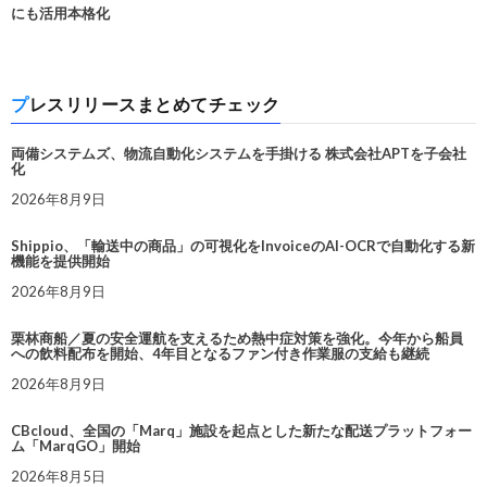
にも活用本格化
プレスリリースまとめてチェック
両備システムズ、物流自動化システムを手掛ける 株式会社APTを子会社
化
2026年8月9日
Shippio、「輸送中の商品」の可視化をInvoiceのAI-OCRで自動化する新
機能を提供開始
2026年8月9日
栗林商船／夏の安全運航を支えるため熱中症対策を強化。今年から船員
への飲料配布を開始、4年目となるファン付き作業服の支給も継続
2026年8月9日
CBcloud、全国の「Marq」施設を起点とした新たな配送プラットフォー
ム「MarqGO」開始
2026年8月5日