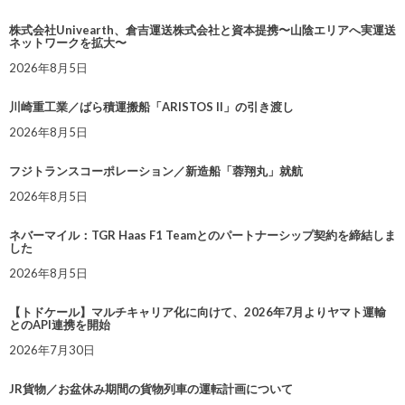
株式会社Univearth、倉吉運送株式会社と資本提携〜山陰エリアへ実運送
ネットワークを拡大〜
2026年8月5日
川崎重工業／ばら積運搬船「ARISTOS II」の引き渡し
2026年8月5日
フジトランスコーポレーション／新造船「蓉翔丸」就航
2026年8月5日
ネバーマイル：TGR Haas F1 Teamとのパートナーシップ契約を締結しま
した
2026年8月5日
【トドケール】マルチキャリア化に向けて、2026年7月よりヤマト運輸
とのAPI連携を開始
2026年7月30日
JR貨物／お盆休み期間の貨物列車の運転計画について