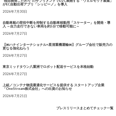
“独自開発こだわり”のサプリメントでD2C展開する「ウェルモット製薬」
がEC自動出荷アプリ「シッピーノ」を導入
2026年7月30日
自動車船の荷役中断を抑制する自動車移動用「スケーター」を開発・導
入 ～自力走行できない車両を約5分で移動可能に～
2026年7月27日
【㈱ハナインターナショナル×星清重機運輸㈱】グループ会社で販売力の
更なる強化ねらう
2026年7月27日
東京ミッドタウン八重洲でロボット配送サービスを本格始動
2026年7月27日
上組／コンテナ物流最適化サービスを提供する スタートアップ企業
「OneStream株式会社」への出資のお知らせ
2026年7月21日
プレスリリースまとめてチェック一覧