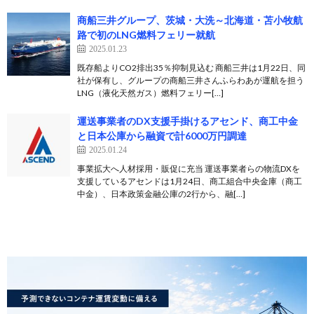
商船三井グループ、茨城・大洗～北海道・苫小牧航
路で初のLNG燃料フェリー就航
2025.01.23
既存船よりCO2排出35％抑制見込む 商船三井は1月22日、同
社が保有し、グループの商船三井さんふらわあが運航を担う
LNG（液化天然ガス）燃料フェリー[…]
運送事業者のDX支援手掛けるアセンド、商工中金
と日本公庫から融資で計6000万円調達
2025.01.24
事業拡大へ人材採用・販促に充当 運送事業者らの物流DXを
支援しているアセンドは1月24日、商工組合中央金庫（商工
中金）、日本政策金融公庫の2行から、融[…]