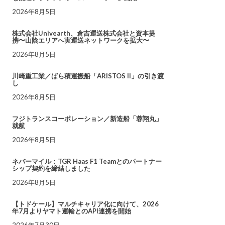
2026年8月5日
株式会社Univearth、倉吉運送株式会社と資本提
携〜山陰エリアへ実運送ネットワークを拡大〜
2026年8月5日
川崎重工業／ばら積運搬船「ARISTOS II」の引き渡
し
2026年8月5日
フジトランスコーポレーション／新造船「蓉翔丸」
就航
2026年8月5日
ネバーマイル：TGR Haas F1 Teamとのパートナー
シップ契約を締結しました
2026年8月5日
【トドケール】マルチキャリア化に向けて、2026
年7月よりヤマト運輸とのAPI連携を開始
2026年7月30日