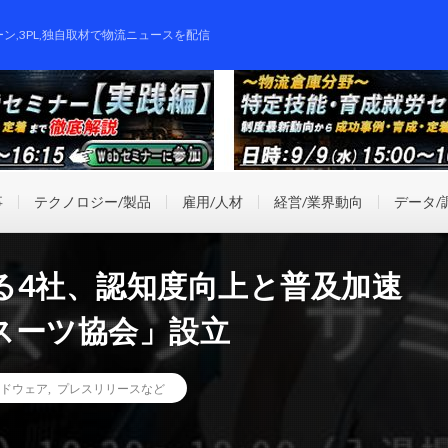
ーン,3PL,独自取材で物流ニュースを配信
事
テクノロジー/製品
雇用/人材
経営/業界動向
データ/
る4社、認知度向上と普及加速
スーツ協会」設立
ドウェア
,
プレスリリースなど