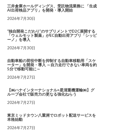
三井倉庫ホールディングス、受託物流業務に 「生成
AI出荷検品アプリ」を開発・導入開始
2026年7月30日
“独自開発こだわり”のサプリメントでD2C展開する
「ウェルモット製薬」がEC自動出荷アプリ「シッピ
ーノ」を導入
2026年7月30日
自動車船の荷役中断を抑制する自動車移動用「スケ
ーター」を開発・導入 ～自力走行できない車両を約
5分で移動可能に～
2026年7月27日
【㈱ハナインターナショナル×星清重機運輸㈱】グ
ループ会社で販売力の更なる強化ねらう
2026年7月27日
東京ミッドタウン八重洲でロボット配送サービスを
本格始動
2026年7月27日