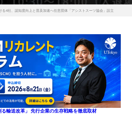
ける4社、認知度向上と普及加速へ任意団体「アシストスーツ協会」設立
来を創る輸送改革」 先行企業の生存戦略を徹底取材