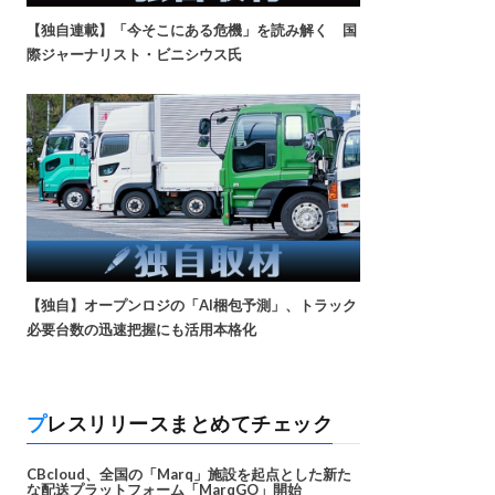
【独自連載】「今そこにある危機」を読み解く 国
際ジャーナリスト・ビニシウス氏
【独自】オープンロジの「AI梱包予測」、トラック
必要台数の迅速把握にも活用本格化
プレスリリースまとめてチェック
CBcloud、全国の「Marq」施設を起点とした新た
な配送プラットフォーム「MarqGO」開始