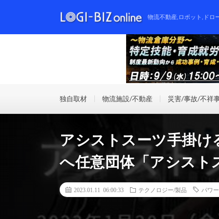
物流不動産,ロボット,ドロ
独自取材
物流施設/不動産
災害/事故/不祥
アシストスーツ手掛け
へ任意団体「アシスト
2023.01.11 06:00:33
テクノロジー/製品
パワー