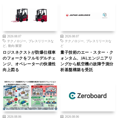
2026.08.07
2026.08.07
テクノロジー
,
プレスリリースな
テクノロジー
,
プレスリリースな
ど
,
動向/展望
ど
ロジスネクストが防爆仕様車
量子技術のエー・スター・ク
のフォークをフルモデルチェ
ォンタム、JALエンジニアリ
ンジ、オペレーターの快適性
ングから航空機の故障予測分
向上図る
析基盤構築を受託
2026.08.06
2026.08.06