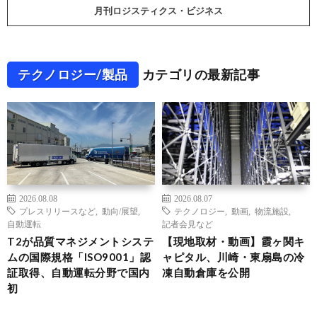
月刊ロジスティクス・ビジネス
テクノロジー/製品
カテゴリの最新記事
2026.08.08
2026.08.07
プレスリリースなど
,
動向/展望
,
テクノロジー
,
動画
,
物流施設
,
自動運転
記者会見など
T2が品質マネジメントシステ
【現地取材・動画】霞ヶ関キ
ムの国際規格「ISO9001」認
ャピタル、川崎・東扇島の冷
証取得、自動運転分野で国内
凍自動倉庫を公開
初