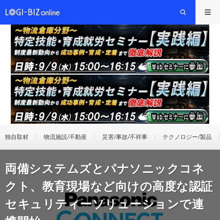
独自取材
物流施設/不動産
災害/事故/不祥事
テクノロジー/製品
両備システムズとパナソニックコネ
クト、教育現場など向けの高度な認証
セキュリティーソリューションで連