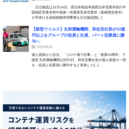
日立物流は12月26日、西日本統括本部西日本営業本部の中
国地区営業本部中国第一営業部安来営業所（島根県安来市）
が手掛ける保税貨物管理事業を日立物流西[…]
【新型ウイルス】丸和運輸機関、和佐見社長が10億
円以上をグループの役員と社員、パート従業員に贈
与へ
2020.08.04
個人資産から充当、「コロナ禍で従事」と「創業50周年」で
謝意 丸和運輸機関は8月3日、和佐見勝社長が個人資産の一部
を、役員と従業員に贈与すると発表した[…]