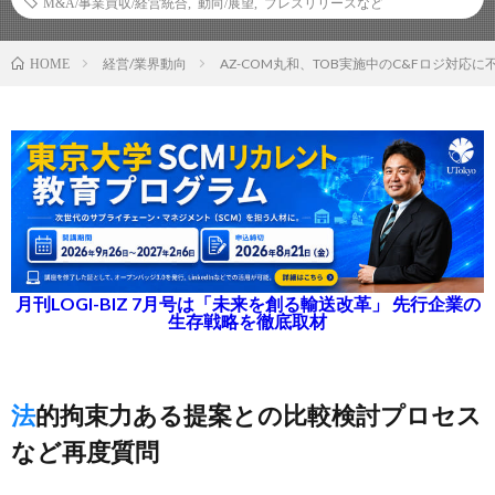
M&A/事業買収/経営統合
,
動向/展望
,
プレスリリースなど
経営/業界動向
AZ-COM丸和、TOB実施中のC&Fロジ対応に
HOME
月刊LOGI-BIZ 7月号は「未来を創る輸送改革」 先行企業の
生存戦略を徹底取材
法的拘束力ある提案との比較検討プロセス
など再度質問