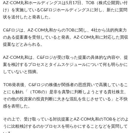
AZ-COM丸和ホールディングスは5月17日、TOB（株式公開買い付
け）を実施しているC&Fロジホールディングスに対し、新たに質問
状を送付したと発表した。
C&Fロジは、AZ-COM丸和からのTOBに関し、4社から法的拘束力
のある提案書を受領していると発表。AZ-COM丸和に対応した買収
提案などとみられる。
AZ-COM丸和は、C&Fロジが受け取った提案の具体的な内容や、提
案を検討するプロセスとタイムスケジュールについて何も明らかに
していないと指摘。
TOB発表後、C&Fロジの株価が関係者の思惑買いで高騰しているこ
とにも触れ「（TOBの）是非を真摯に判断しようとする貴社株主、
その他の投資家の投資判断に大きな混乱を生じさせている」と不快
感を表明した。
その上で、受け取っている対抗提案とAZ-COM丸和のTOBをどのよ
うに比較検討するのかプロセスを明らかにすることなどを質問して