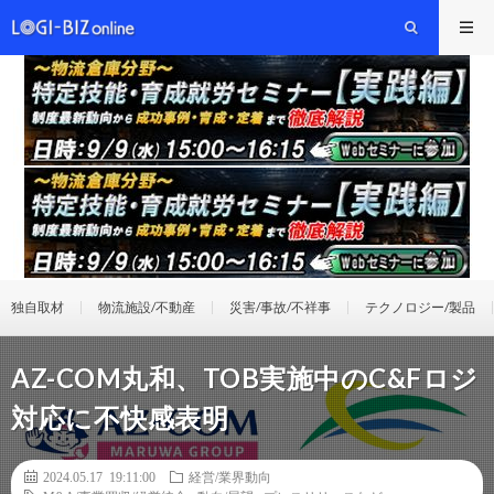
独自取材
物流施設/不動産
災害/事故/不祥事
テクノロジー/製品
AZ-COM丸和、TOB実施中のC&Fロジ
対応に不快感表明
2024.05.17 19:11:00
経営/業界動向