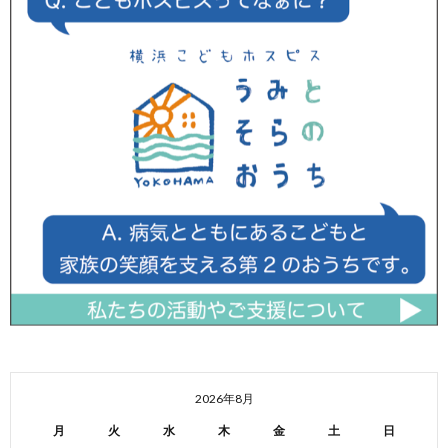
2026年8月
月
火
水
木
金
土
日