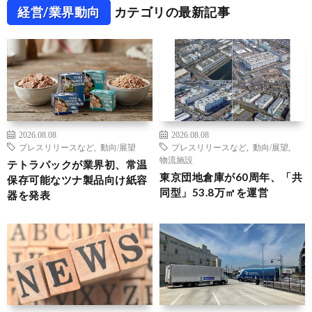
経営/業界動向
カテゴリの最新記事
2026.08.08
2026.08.08
プレスリリースなど
,
動向/展望
プレスリリースなど
,
動向/展望
,
物流施設
テトラパックが業界初、常温
東京団地倉庫が60周年、「共
保存可能なツナ製品向け紙容
同型」53.8万㎡を運営
器を発表