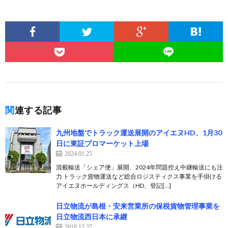
関連する記事
九州地盤でトラック運送展開のアイエヌHD、1月30
日に東証プロマーケット上場
2024.01.25
混載輸送「シェア便」展開、2024年問題控え中継輸送にも注
力 トラック貨物運送など総合ロジスティクス事業を手掛ける
アイエヌホールディングス（HD、登記[…]
日立物流が島根・安来営業所の保税貨物管理事業を
日立物流西日本に承継
2018.12.27