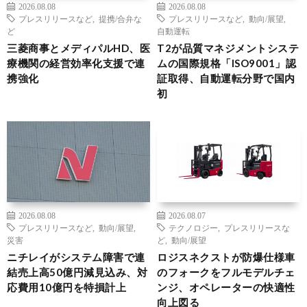
2026.08.08
2026.08.08
プレスリリースなど
,
提携/合弁な
プレスリリースなど
,
動向/展望
,
ど
自動運転
三菱商事とメディパルHD、医
T2が品質マネジメントシステ
療機関の経営効率化支援で連
ムの国際規格「ISO9001」認
携強化
証取得、自動運転分野で国内
初
2026.08.08
2026.08.07
プレスリリースなど
,
動向/展望
,
テクノロジー
,
プレスリリースな
災害
ど
,
動向/展望
ニチレイがシステム障害で連
ロジスネクストが防爆仕様車
結売上高50億円減見込み、対
のフォークをフルモデルチェ
応費用10億円を特損計上
ンジ、オペレーターの快適性
向上図る