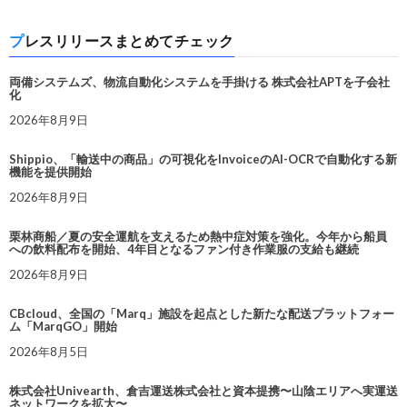
プレスリリースまとめてチェック
両備システムズ、物流自動化システムを手掛ける 株式会社APTを子会社
化
2026年8月9日
Shippio、「輸送中の商品」の可視化をInvoiceのAI-OCRで自動化する新
機能を提供開始
2026年8月9日
栗林商船／夏の安全運航を支えるため熱中症対策を強化。今年から船員
への飲料配布を開始、4年目となるファン付き作業服の支給も継続
2026年8月9日
CBcloud、全国の「Marq」施設を起点とした新たな配送プラットフォー
ム「MarqGO」開始
2026年8月5日
株式会社Univearth、倉吉運送株式会社と資本提携〜山陰エリアへ実運送
ネットワークを拡大〜