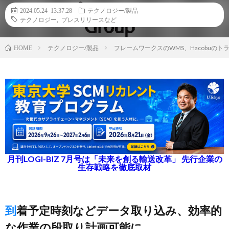
2024.05.24 13:37:28
テクノロジー/製品
テクノロジー
,
プレスリリースなど
テクノロジー/製品
フレームワークスのWMS、Hacobuのト
HOME
月刊LOGI-BIZ 7月号は「未来を創る輸送改革」 先行企業の
生存戦略を徹底取材
到着予定時刻などデータ取り込み、効率的
な作業の段取り計画可能に