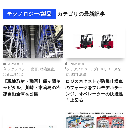
テクノロジー/製品
カテゴリの最新記事
2026.08.07
2026.08.07
テクノロジー
,
動画
,
物流施設
,
テクノロジー
,
プレスリリースな
記者会見など
ど
,
動向/展望
【現地取材・動画】霞ヶ関キ
ロジスネクストが防爆仕様車
ャピタル、川崎・東扇島の冷
のフォークをフルモデルチェ
凍自動倉庫を公開
ンジ、オペレーターの快適性
向上図る