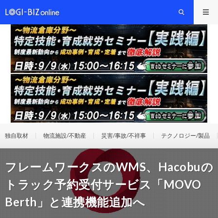
独自取材
物流施設/不動産
災害/事故/不祥事
テクノロジー/製品
フレームワークスのWMS、Hacobuの
トラック予約受付サービス「MOVO
Berth」と連携機能追加へ