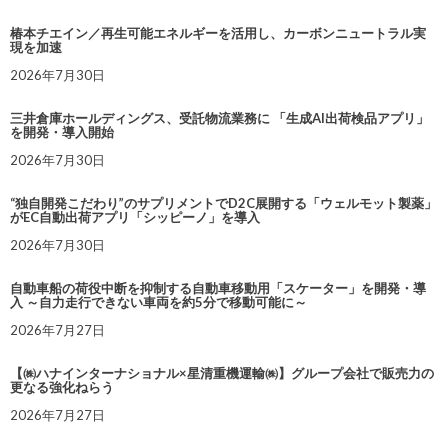
椿本チエイン／再生可能エネルギーを活用し、カーボンニュートラル実
現を加速
2026年7月30日
三井倉庫ホールディングス、受託物流業務に 「生成AI出荷検品アプリ」
を開発・導入開始
2026年7月30日
“独自開発こだわり”のサプリメントでD2C展開する「ウェルモット製薬」
がEC自動出荷アプリ「シッピーノ」を導入
2026年7月30日
自動車船の荷役中断を抑制する自動車移動用「スケーター」を開発・導
入 ～自力走行できない車両を約5分で移動可能に～
2026年7月27日
【㈱ハナインターナショナル×星清重機運輸㈱】グループ会社で販売力の
更なる強化ねらう
2026年7月27日