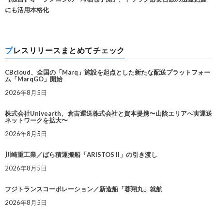
にも活用本格化
プレスリリースまとめてチェック
CBcloud、全国の「Marq」施設を起点とした新たな配送プラットフォー
ム「MarqGO」開始
2026年8月5日
株式会社Univearth、倉吉運送株式会社と資本提携〜山陰エリアへ実運送
ネットワークを拡大〜
2026年8月5日
川崎重工業／ばら積運搬船「ARISTOS II」の引き渡し
2026年8月5日
フジトランスコーポレーション／新造船「蓉翔丸」就航
2026年8月5日