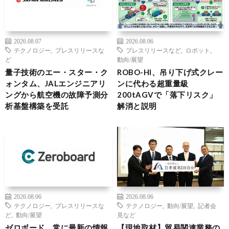
2026.08.07
2026.08.06
テクノロジー
,
プレスリリースな
プレスリリースなど
,
ロボット
,
ど
動向/展望
量子技術のエー・スター・ク
ROBO-HI、吊り下げ式クレー
ォンタム、JALエンジニアリ
ンに代わる超重量級
ングから航空機の故障予測分
200tAGVで「落下リスク」
析基盤構築を受託
解消と説明
2026.08.06
2026.08.06
テクノロジー
,
プレスリリースな
テクノロジー
,
動向/展望
,
記者会
ど
,
動向/展望
見など
ゼロボード、常に最新の情報
【現地取材】貿易関連業務の