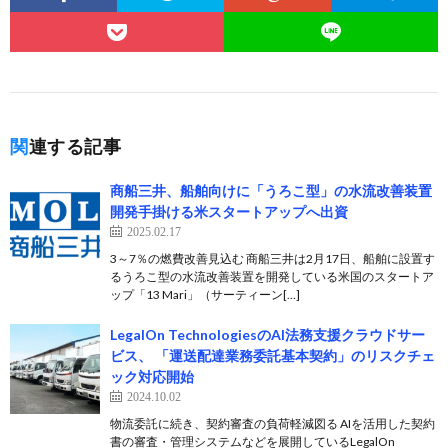
関連する記事
商船三井、船舶向けに「うろこ型」の水流改善装置
開発手掛ける米スタートアップへ出資
2025.02.17
3～7％の燃費改善見込む 商船三井は2月17日、船舶に設置す
るうろこ型の水流改善装置を開発している米国のスタートア
ップ「13 Mari」（サーティーン[…]
LegalOn TechnologiesのAI法務支援クラウドサー
ビス、 「運送配達業務委託基本契約」のリスクチェ
ック対応開始
2024.10.02
物流委託に続き、契約審査の負荷軽減図る AIを活用した契約
書の審査・管理システムなどを展開しているLegalOn