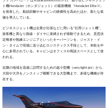
ト機HondaJet（ホンダジェット）の最新機種「HondaJet Elite II」
を発表した。航続距離やキャビンの静粛性を高めたほか、新たな装
備を導入している。
ビジネスジェット機は企業が出張などに用いる“社用ジェット機”。
旅客機と異なり路線・ダイヤに束縛されず移動できるため、意思決
定権者や熟練エンジニアといったキーパーソンを、ジャスト・イ
ン・タイムで現場に送り込むロジスティクス手段として、米欧を中
心に多用されている。キャビンはオフィスや商談スペースとして使
われる。
近隣の地域を迅速に訪問するための超小型機（very light jet）から、
大陸や大洋をノンストップ横断できる大型機まで、多様な機種が存
在する。