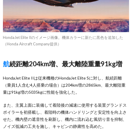
HondaJet Elite IIのイメージ画像。機体カラーに新たに黒色を追加した
（Honda Aircraft Company提供）
航続距離204km増、最大離陸重量91kg増
HondaJet Elite IIは従来機種のHondaJet Elite Sに対し、航続距離
（乗員1人含む4人搭乗の場合）は204km増の2865km、最大離陸重
量は91kg増の5035kgに性能を強化した。
また、主翼上面に装備して着陸後の減速に使用する装置グランドス
ポイラーを初搭載し、着陸時の機体ハンドリングと安定性を向上さ
せた。機内壁の遮音性を刷新し、機内に流れ込む風切り音を抑制、
ノイズ低減の工夫を施し、キャビンの静粛性を高めた。