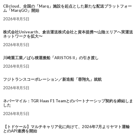
CBcloud、全国の「Marq」施設を起点とした新たな配送プラットフォー
ム「MarqGO」開始
2026年8月5日
株式会社Univearth、倉吉運送株式会社と資本提携〜山陰エリアへ実運送
ネットワークを拡大〜
2026年8月5日
川崎重工業／ばら積運搬船「ARISTOS II」の引き渡し
2026年8月5日
フジトランスコーポレーション／新造船「蓉翔丸」就航
2026年8月5日
ネバーマイル：TGR Haas F1 Teamとのパートナーシップ契約を締結しま
した
2026年8月5日
【トドケール】マルチキャリア化に向けて、2026年7月よりヤマト運輸
とのAPI連携を開始