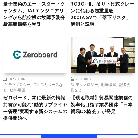
量子技術のエー・スター・ク
ROBO-HI、吊り下げ式クレー
ォンタム、JALエンジニアリ
ンに代わる超重量級
ングから航空機の故障予測分
200tAGVで「落下リスク」
析基盤構築を受託
解消と説明
2026.08.06
2026.08.06
テクノロジー
,
プレスリリースな
テクノロジー
,
動向/展望
,
記者会
ど
,
動向/展望
見など
ゼロボード、常に最新の情報
【現地取材】貿易関連業務の
共有が可能な“動的サプライヤ
効率化目指す業界団体「日本
ー管理”実現する新システムの
貿易DX協会」が発足
提供開始へ