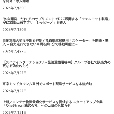
を開発・導入開始
2026年7月30日
“独自開発こだわり”のサプリメントでD2C展開する「ウェルモット製薬」
がEC自動出荷アプリ「シッピーノ」を導入
2026年7月30日
自動車船の荷役中断を抑制する自動車移動用「スケーター」を開発・導
入 ～自力走行できない車両を約5分で移動可能に～
2026年7月27日
【㈱ハナインターナショナル×星清重機運輸㈱】グループ会社で販売力の
更なる強化ねらう
2026年7月27日
東京ミッドタウン八重洲でロボット配送サービスを本格始動
2026年7月27日
上組／コンテナ物流最適化サービスを提供する スタートアップ企業
「OneStream株式会社」への出資のお知らせ
2026年7月21日