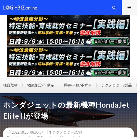
独自取材
物流施設/不動産
災害/事故/不祥事
テクノロジー/製品
ホンダジェットの最新機種HondaJet
Elite IIが登場
2022.10.20 06:00:37
テクノロジー/製品