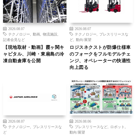
2026.08.07
2026.08.07
テクノロジー
,
動画
,
物流施設
,
テクノロジー
,
プレスリリースな
記者会見など
ど
,
動向/展望
【現地取材・動画】霞ヶ関キ
ロジスネクストが防爆仕様車
ャピタル、川崎・東扇島の冷
のフォークをフルモデルチェ
凍自動倉庫を公開
ンジ、オペレーターの快適性
向上図る
2026.08.07
2026.08.06
テクノロジー
,
プレスリリースな
プレスリリースなど
,
ロボット
,
ど
動向/展望