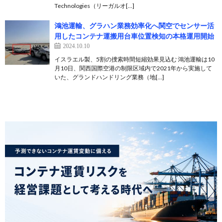
Technologies（リーガルオ[…]
鴻池運輸、グラハン業務効率化へ関空でセンサー活
用したコンテナ運搬用台車位置検知の本格運用開始
2024.10.10
イスラエル製、5割の捜索時間短縮効果見込む 鴻池運輸は10
月10日、関西国際空港の制限区域内で2021年から実施して
いた、グランドハンドリング業務（地[…]