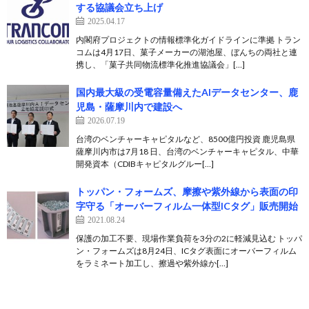
する協議会立ち上げ
2025.04.17
内閣府プロジェクトの情報標準化ガイドラインに準拠 トラン
コムは4月17日、菓子メーカーの湖池屋、ぼんちの両社と連
携し、「菓子共同物流標準化推進協議会」[…]
国内最大級の受電容量備えたAIデータセンター、鹿
児島・薩摩川内で建設へ
2026.07.19
台湾のベンチャーキャピタルなど、8500億円投資 鹿児島県
薩摩川内市は7月18 日、台湾のベンチャーキャピタル、中華
開発資本（CDIBキャピタルグルー[…]
トッパン・フォームズ、摩擦や紫外線から表面の印
字守る「オーバーフィルム一体型ICタグ」販売開始
2021.08.24
保護の加工不要、現場作業負荷を3分の2に軽減見込む トッパ
ン・フォームズは8月24日、ICタグ表面にオーバーフィルム
をラミネート加工し、擦過や紫外線か[…]