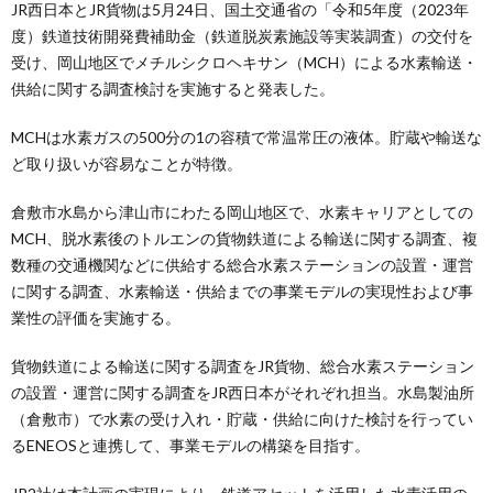
JR西日本とJR貨物は5月24日、国土交通省の「令和5年度（2023年
度）鉄道技術開発費補助金（鉄道脱炭素施設等実装調査）の交付を
受け、岡山地区でメチルシクロヘキサン（MCH）による水素輸送・
供給に関する調査検討を実施すると発表した。
MCHは水素ガスの500分の1の容積で常温常圧の液体。貯蔵や輸送な
ど取り扱いが容易なことが特徴。
倉敷市水島から津山市にわたる岡山地区で、水素キャリアとしての
MCH、脱水素後のトルエンの貨物鉄道による輸送に関する調査、複
数種の交通機関などに供給する総合水素ステーションの設置・運営
に関する調査、水素輸送・供給までの事業モデルの実現性および事
業性の評価を実施する。
貨物鉄道による輸送に関する調査をJR貨物、総合水素ステーション
の設置・運営に関する調査をJR西日本がそれぞれ担当。水島製油所
（倉敷市）で水素の受け入れ・貯蔵・供給に向けた検討を行ってい
るENEOSと連携して、事業モデルの構築を目指す。