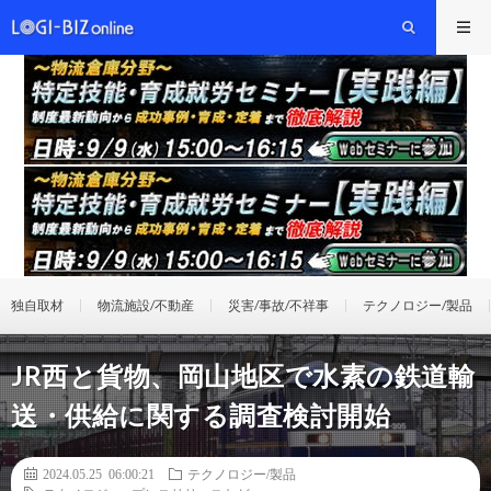
独自取材
物流施設/不動産
災害/事故/不祥事
テクノロジー/製品
JR西と貨物、岡山地区で水素の鉄道輸
送・供給に関する調査検討開始
2024.05.25 06:00:21
テクノロジー/製品