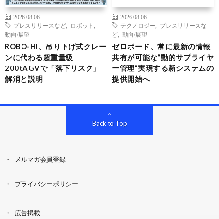
2026.08.06
2026.08.06
プレスリリースなど
,
ロボット
,
テクノロジー
,
プレスリリースな
動向/展望
ど
,
動向/展望
ROBO-HI、吊り下げ式クレー
ゼロボード、常に最新の情報
ンに代わる超重量級
共有が可能な“動的サプライヤ
200tAGVで「落下リスク」
ー管理”実現する新システムの
解消と説明
提供開始へ
Back to Top
メルマガ会員登録
プライバシーポリシー
広告掲載