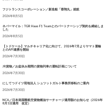
フジトランスコーポレーション／新造船「蓉翔丸」就航
2026年8月5日
ネバーマイル：TGR Haas F1 Teamとのパートナーシップ契約を締結しま
した
2026年8月5日
【トドケール】マルチキャリア化に向けて、2026年7月よりヤマト運輸
とのAPI連携を開始
2026年7月30日
JR貨物／お盆休み期間の貨物列車の運転計画について
2026年7月30日
にしてつドイツ現地法人 シュツットガルト事務所移転のご案内
2026年7月30日
NCA／日本発国際航空貨物燃油サーチャージ適用額のお知らせ（2026年
8月1日適用 改定）