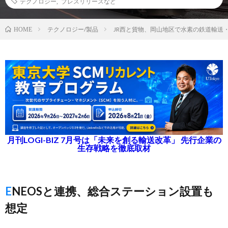
テクノロジー
,
プレスリリースなど
テクノロジー/製品
JR西と貨物、岡山地区で水素の鉄道輸送
HOME
月刊LOGI-BIZ 7月号は「未来を創る輸送改革」 先行企業の
生存戦略を徹底取材
ENEOSと連携、総合ステーション設置も
想定