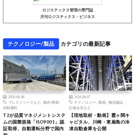
ロジスティクス管理の専門誌
月刊ロジスティクス・ビジネス
テクノロジー/製品
カテゴリの最新記事
2026.08.08
2026.08.07
プレスリリースなど
,
動向/展望
,
テクノロジー
,
動画
,
物流施設
,
自動運転
記者会見など
T2が品質マネジメントシステ
【現地取材・動画】霞ヶ関キ
ムの国際規格「ISO9001」認
ャピタル、川崎・東扇島の冷
証取得、自動運転分野で国内
凍自動倉庫を公開
初