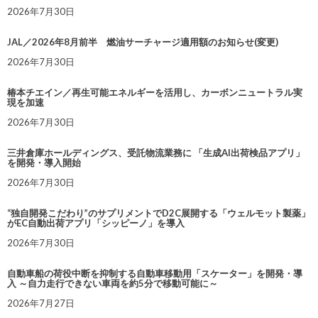
2026年7月30日
JAL／2026年8月前半 燃油サーチャージ適用額のお知らせ(変更)
2026年7月30日
椿本チエイン／再生可能エネルギーを活用し、カーボンニュートラル実
現を加速
2026年7月30日
三井倉庫ホールディングス、受託物流業務に 「生成AI出荷検品アプリ」
を開発・導入開始
2026年7月30日
“独自開発こだわり”のサプリメントでD2C展開する「ウェルモット製薬」
がEC自動出荷アプリ「シッピーノ」を導入
2026年7月30日
自動車船の荷役中断を抑制する自動車移動用「スケーター」を開発・導
入 ～自力走行できない車両を約5分で移動可能に～
2026年7月27日