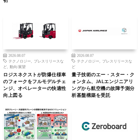
2026.08.07
2026.08.07
テクノロジー
,
プレスリリースな
テクノロジー
,
プレスリリースな
ど
,
動向/展望
ど
ロジスネクストが防爆仕様車
量子技術のエー・スター・ク
のフォークをフルモデルチェ
ォンタム、JALエンジニアリ
ンジ、オペレーターの快適性
ングから航空機の故障予測分
向上図る
析基盤構築を受託