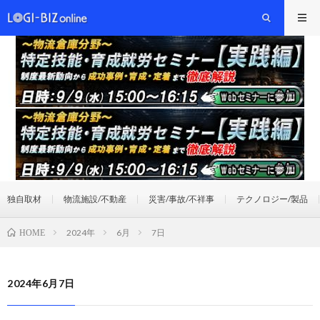
独自取材
物流施設/不動産
災害/事故/不祥事
テクノロジー/製品
2024年
6月
7日
HOME
2024年6月7日