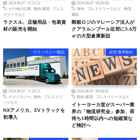
2024.06.07 12:35:32
2024.06.07 06:00:00
その他の記事
,
動向/展望
,
プレス
海外
,
プレスリリースなど
,
物流
リリースなど
施設
ラクスル、店舗用品・包装資
郵船ロジのマレーシア法人が
材の販売を開始
クアラルンプール近郊に5.6万
㎡の大型倉庫新設
テクノロジー/製品
経営/業界動向
2024.06.07 11:28:21
2024.06.07 06:00:05
テクノロジー
,
海外
,
プレスリリ
動向/展望
,
プレスリリースなど
ースなど
イトーヨーカ堂がスーパー業
NXアメリカ、EVトラックを
界の「物流研究会」参加、荷
初導入
待ち1時間以内への短縮策な
ど検討へ