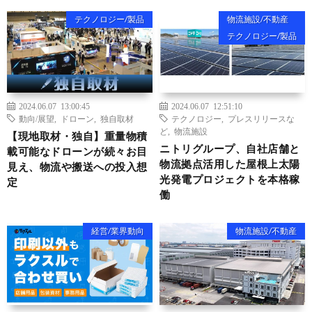
テクノロジー/製品
物流施設/不動産
テクノロジー/製品
2024.06.07 13:00:45
2024.06.07 12:51:10
動向/展望
,
ドローン
,
独自取材
テクノロジー
,
プレスリリースな
ど
,
物流施設
【現地取材・独自】重量物積
ニトリグループ、自社店舗と
載可能なドローンが続々お目
物流拠点活用した屋根上太陽
見え、物流や搬送への投入想
光発電プロジェクトを本格稼
定
働
経営/業界動向
物流施設/不動産