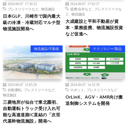
2024.06.07 17:30:22
2024.06.07 17:02:37
プレスリリースなど
,
物流施設
提携/合弁など
,
プレスリリースな
ど
,
物流施設
日本GLP、川崎市で国内最大
大成建設と平和不動産が資
級の冷凍・冷蔵対応マルチ型
本・業務提携、物流施設投資
物流施設開発へ
など促進へ
物流施設/不動産
テクノロジー/製品
2024.06.07 15:05:26
2024.06.07 14:32:59
自動運転
,
プレスリリースなど
,
ロボット
,
プレスリリースなど
物流施設
OrLinK、AGV・AMR向け搬
三菱地所が仙台で東北圏初、
送制御システムを開発
自動運転トラック受け入れ可
能な高速道路IC直結の「次世
代基幹物流施設」開発へ