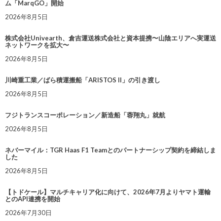
ム「MarqGO」開始
2026年8月5日
株式会社Univearth、倉吉運送株式会社と資本提携〜山陰エリアへ実運送
ネットワークを拡大〜
2026年8月5日
川崎重工業／ばら積運搬船「ARISTOS II」の引き渡し
2026年8月5日
フジトランスコーポレーション／新造船「蓉翔丸」就航
2026年8月5日
ネバーマイル：TGR Haas F1 Teamとのパートナーシップ契約を締結しま
した
2026年8月5日
【トドケール】マルチキャリア化に向けて、2026年7月よりヤマト運輸
とのAPI連携を開始
2026年7月30日