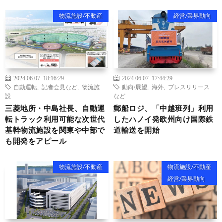
物流施設/不動産
経営/業界動向
2024.06.07 18:16:29
2024.06.07 17:44:29
自動運転
,
記者会見など
,
物流施
動向/展望
,
海外
,
プレスリリース
設
など
三菱地所・中島社長、自動運
郵船ロジ、「中越班列」利用
転トラック利用可能な次世代
したハノイ発欧州向け国際鉄
基幹物流施設を関東や中部で
道輸送を開始
も開発をアピール
物流施設/不動産
物流施設/不動産
経営/業界動向