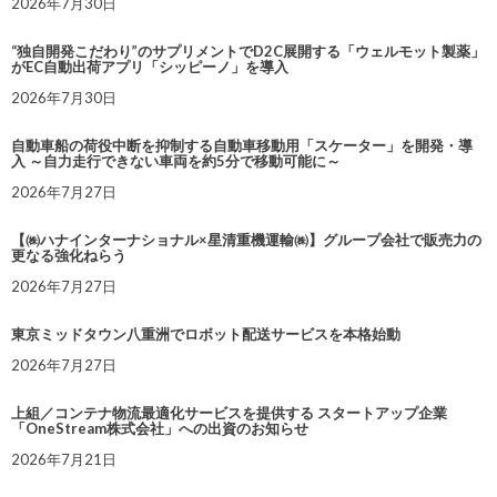
2026年7月30日
“独自開発こだわり”のサプリメントでD2C展開する「ウェルモット製薬」
がEC自動出荷アプリ「シッピーノ」を導入
2026年7月30日
自動車船の荷役中断を抑制する自動車移動用「スケーター」を開発・導
入 ～自力走行できない車両を約5分で移動可能に～
2026年7月27日
【㈱ハナインターナショナル×星清重機運輸㈱】グループ会社で販売力の
更なる強化ねらう
2026年7月27日
東京ミッドタウン八重洲でロボット配送サービスを本格始動
2026年7月27日
上組／コンテナ物流最適化サービスを提供する スタートアップ企業
「OneStream株式会社」への出資のお知らせ
2026年7月21日