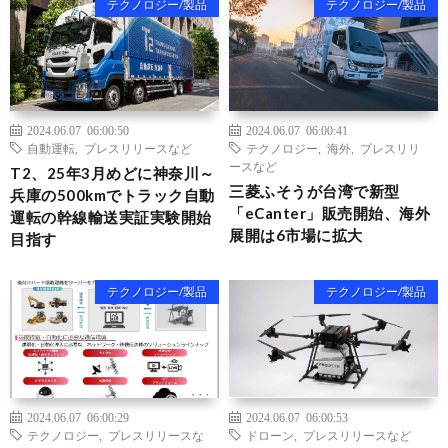
テクノロジー/製品
テクノロジー/製品
2024.06.07 06:00:50
2024.06.07 06:00:41
自動運転
,
プレスリリースなど
テクノロジー
,
海外
,
プレスリリ
ースなど
T2、25年3月めどに神奈川～
三菱ふそうが台湾で新型
兵庫の500kmでトラック自動
「eCanter」販売開始、海外
運転の幹線輸送実証実験開始
展開は6市場に拡大
目指す
テクノロジー/製品
テクノロジー/製品
2024.06.07 06:00:29
2024.06.07 06:00:53
テクノロジー
,
プレスリリースな
ドローン
,
プレスリリースなど