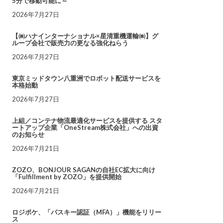
5分で移動可能に～
2026年7月27日
【㈱ハナインターナショナル×星清重機運輸㈱】グ
ループ会社で販売力の更なる強化ねらう
2026年7月27日
東京ミッドタウン八重洲でロボット配送サービスを
本格始動
2026年7月27日
上組／コンテナ物流最適化サービスを提供する スタ
ートアップ企業「OneStream株式会社」への出資
のお知らせ
2026年7月21日
ZOZO、BONJOUR SAGANの自社EC拡大に向け
「Fulfillment by ZOZO」を提供開始
2026年7月21日
ロジポケ、「パスキー認証（MFA）」機能をリリー
ス