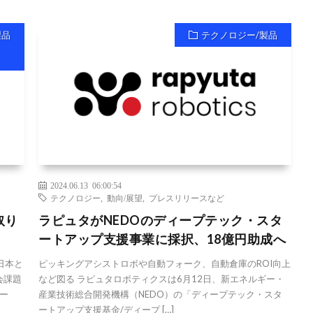
製品
テクノロジー/製品
2024.06.13 06:00:54
テクノロジー
,
動向/展望
,
プレスリリースなど
取り
ラピュタがNEDOのディープテック・スタ
ートアップ支援事業に採択、18億円助成へ
日本と
ピッキングアシストロボや自動フォーク、自動倉庫のROI向上
会課題
など図る ラピュタロボティクスは6月12日、新エネルギー・
ー
産業技術総合開発機構（NEDO）の「ディープテック・スタ
ートアップ支援基金/ディープ […]