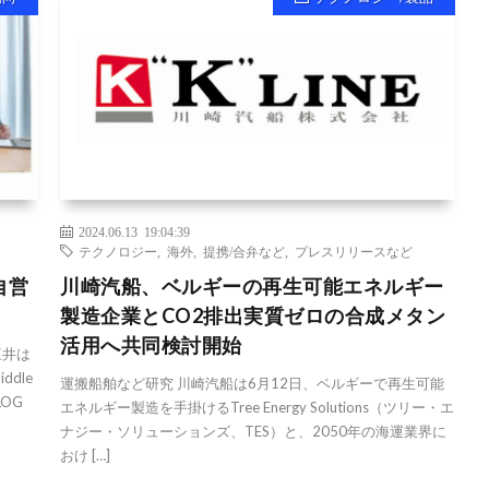
2024.06.13 19:04:39
テクノロジー
,
海外
,
提携/合弁など
,
プレスリリースなど
自営
川崎汽船、ベルギーの再生可能エネルギー
製造企業とCO2排出実質ゼロの合成メタン
活用へ共同検討開始
三井は
dle
運搬船舶など研究 川崎汽船は6月12日、ベルギーで再生可能
LOG
エネルギー製造を手掛けるTree Energy Solutions（ツリー・エ
ナジー・ソリューションズ、TES）と、2050年の海運業界に
おけ […]