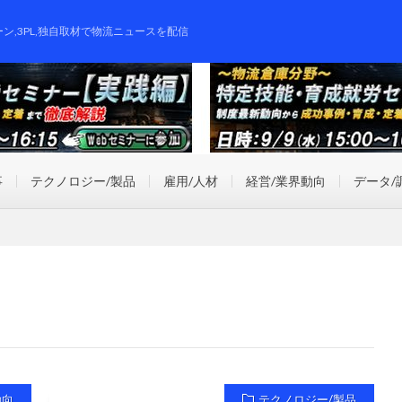
ーン,3PL,独自取材で物流ニュースを配信
事
テクノロジー/製品
雇用/人材
経営/業界動向
データ/
動向
テクノロジー/製品