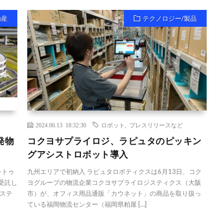
動産
テクノロジー/製品
2024.06.13 18:32:30
ロボット
,
プレスリリースなど
発物
コクヨサプライロジ、ラピュタのピッキン
グアシストロボット導入
シトゥ
九州エリアで初納入 ラピュタロボティクスは6月13日、コク
規受託し
ヨグループの物流企業コクヨサプライロジスティクス（大阪
ステ
市）が、オフィス用品通販「カウネット」の商品を取り扱っ
ている福岡物流センター（福岡県粕屋 […]