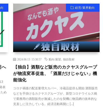
動向
経営/業界動向
2024.06.13 15:30:57
動向/展望
,
独自取材
円へ
【独自】酒類など販売のカクヤスグループ
が物流変革促進、「酒屋だけじゃない」機
能強化
13
発表
コロナ禍後の配送量増大カバー、冷蔵品提供も開始 酒類販売
らため
などを手掛けるカクヤスグループが、新型コロナウイルス禍
で業務用の酒類販売が激減したのを契機に物流網の抜本的な
見直しに注力している。経済活動再開に […]