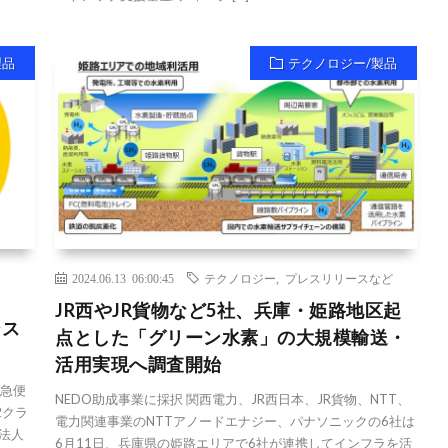
製品
テクノロジー/製品
2024.06.13 06:00:45
テクノロジー
,
プレスリリースなど
JR西やJR貨物など5社、兵庫・姫路地区起
シス
点とした「グリーン水素」の大規模輸送・
活用実現へ調査開始
宅急便
NEDO助成事業に採択 関西電力、JR西日本、JR貨物、NTT、
2クラ
電力関連事業のNTTアノードエナジー、パナソニックの6社は
、法人
6月11日、兵庫県の姫路エリアで6社が連携してインフラを活