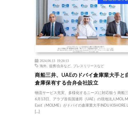
2024.06.13 19:26:13
海外
,
提携/合弁など
,
プレスリリースなど
商船三井、UAEのドバイ倉庫業大手と
倉庫保有する合弁会社設立
物流サービス充実、多様化するニーズに対応狙う 商船
6月13日、アラブ首長国連邦（UAE）の現地法人MOL Mid
East（MOLME）がドバイの倉庫業大手INDU KISHORE 
[…]