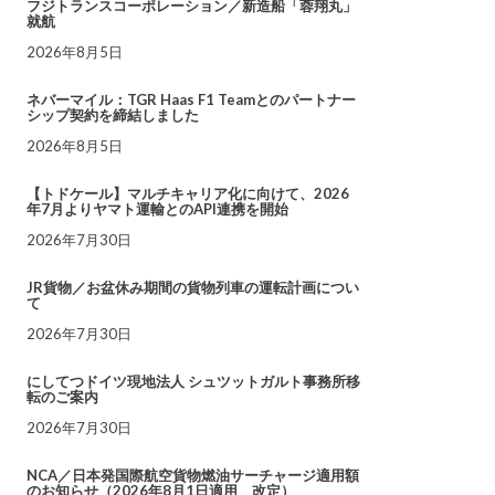
フジトランスコーポレーション／新造船「蓉翔丸」
就航
2026年8月5日
ネバーマイル：TGR Haas F1 Teamとのパートナー
シップ契約を締結しました
2026年8月5日
【トドケール】マルチキャリア化に向けて、2026
年7月よりヤマト運輸とのAPI連携を開始
2026年7月30日
JR貨物／お盆休み期間の貨物列車の運転計画につい
て
2026年7月30日
にしてつドイツ現地法人 シュツットガルト事務所移
転のご案内
2026年7月30日
NCA／日本発国際航空貨物燃油サーチャージ適用額
のお知らせ（2026年8月1日適用 改定）