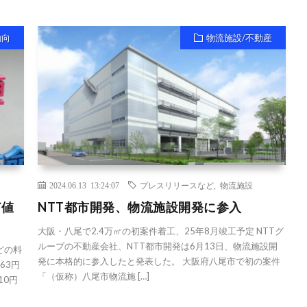
動向
物流施設/不動産
2024.06.13 13:24:07
プレスリリースなど
,
物流施設
ど値
NTT都市開発、物流施設開発に参入
大阪・八尾で2.4万㎡の初案件着工、25年8月竣工予定 NTTグ
ループの不動産会社、NTT都市開発は6月13日、物流施設開
どの料
発に本格的に参入したと発表した。 大阪府八尾市で初の案件
63円
「（仮称）八尾市物流施 […]
10円