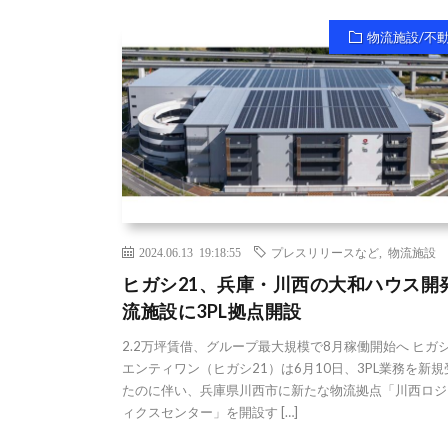
物流施設/不
2024.06.13 19:18:55
プレスリリースなど
,
物流施設
ヒガシ21、兵庫・川西の大和ハウス開
流施設に3PL拠点開設
2.2万坪賃借、グループ最大規模で8月稼働開始へ ヒガ
エンティワン（ヒガシ21）は6月10日、3PL業務を新
たのに伴い、兵庫県川西市に新たな物流拠点「川西ロジ
ィクスセンター」を開設す […]