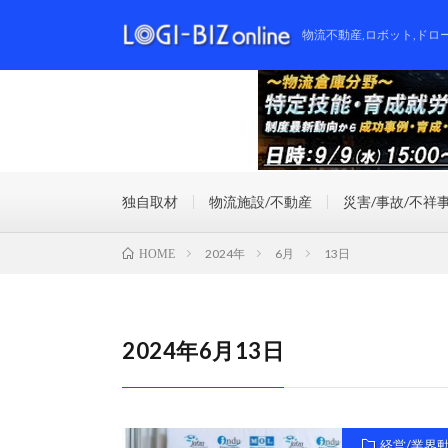
物流不動産,ロボット,ドロ
独自取材
物流施設/不動産
災害/事故/不祥
2024年
6月
13日
HOME
2024年6月13日
経営/業界