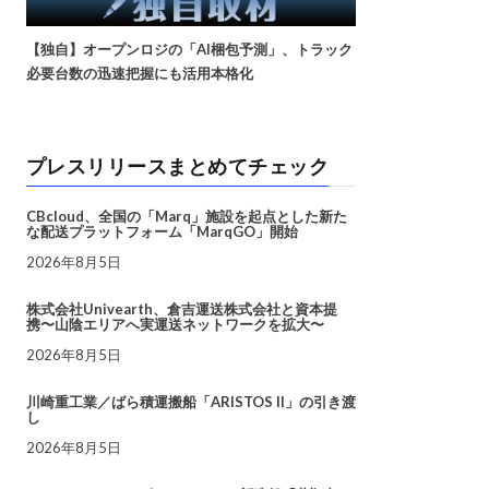
【独自】オープンロジの「AI梱包予測」、トラック
必要台数の迅速把握にも活用本格化
プレスリリースまとめてチェック
CBcloud、全国の「Marq」施設を起点とした新た
な配送プラットフォーム「MarqGO」開始
2026年8月5日
株式会社Univearth、倉吉運送株式会社と資本提
携〜山陰エリアへ実運送ネットワークを拡大〜
2026年8月5日
川崎重工業／ばら積運搬船「ARISTOS II」の引き渡
し
2026年8月5日