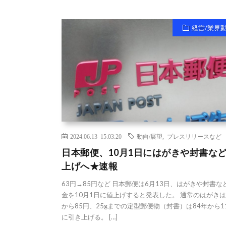
経営/業界
2024.06.13 15:03:20
動向/展望
,
プレスリリースなど
日本郵便、10月1日にはがきや封書な
上げへ★速報
63円→85円など 日本郵便は6月13日、はがきや封書な
金を10月1日に値上げすると発表した。 通常のはがきは
から85円、25gまでの定型郵便物（封書）は84年から1
に引き上げる。 […]