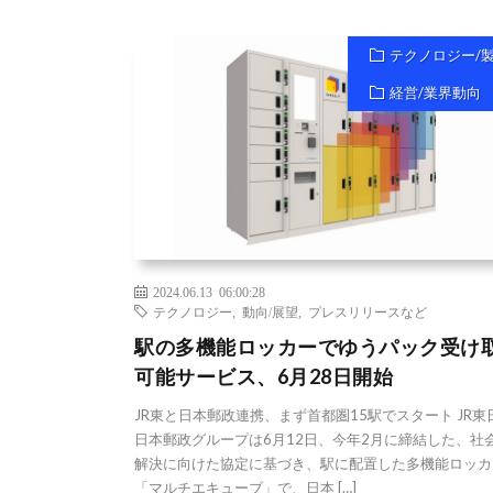
テクノロジー/
経営/業界動向
2024.06.13 06:00:28
テクノロジー
,
動向/展望
,
プレスリリースなど
駅の多機能ロッカーでゆうパック受け
可能サービス、6月28日開始
JR東と日本郵政連携、まず首都圏15駅でスタート JR東
日本郵政グループは6月12日、今年2月に締結した、社
解決に向けた協定に基づき、駅に配置した多機能ロッカ
「マルチエキューブ」で、日本 […]