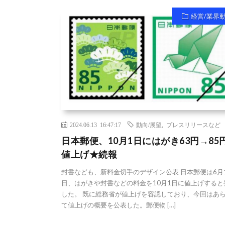
経営/業界
2024.06.13 16:47:17
動向/展望
,
プレスリリースなど
日本郵便、10月1日にはがき63円→85
値上げ★続報
封書なども、新料金切手のデザイン公表 日本郵便は6月
日、はがきや封書などの料金を10月1日に値上げすると
した。 既に総務省が値上げを容認しており、今回はあ
て値上げの概要を公表した。郵便物 […]