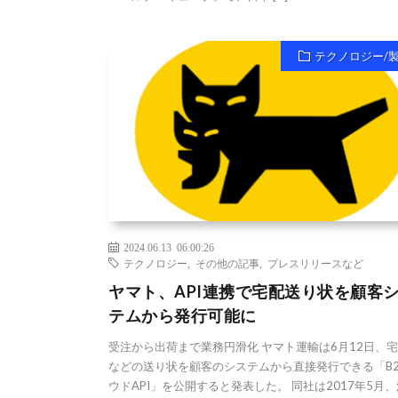
テクノロジー/
2024.06.13 06:00:26
テクノロジー
,
その他の記事
,
プレスリリースなど
ヤマト、API連携で宅配送り状を顧客
テムから発行可能に
受注から出荷まで業務円滑化 ヤマト運輸は6月12日、
などの送り状を顧客のシステムから直接発行できる「B
ウドAPI」を公開すると発表した。 同社は2017年5月