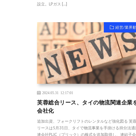
設立。LPガス […]
経営/業界
2024.05.31 12:17:01
芙蓉総合リース、タイの物流関連企業
会社化
追加出資、フォークリフトのレンタルなど強化図る 芙
リースは5月31日、タイで物流事業を手掛ける持分法適
連会社PLIC（プリック）の株式を追加取得し、連結子