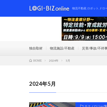
物流不動産,ロボット,ドロ
独自取材
物流施設/不動産
災害/事故/不祥
2024年
5月
HOME
2024年5月
テクノロジー/