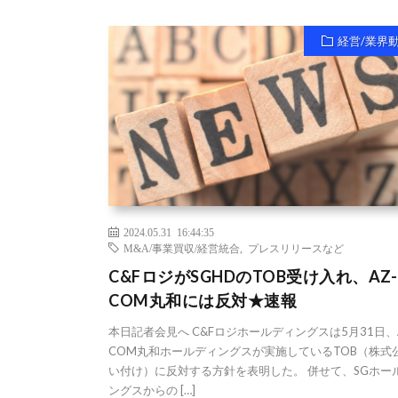
経営/業界
2024.05.31 16:44:35
M&A/事業買収/経営統合
,
プレスリリースなど
C&FロジがSGHDのTOB受け入れ、AZ-
COM丸和には反対★速報
本日記者会見へ C&Fロジホールディングスは5月31日、A
COM丸和ホールディングスが実施しているTOB（株式
い付け）に反対する方針を表明した。 併せて、SGホー
ングスからの […]