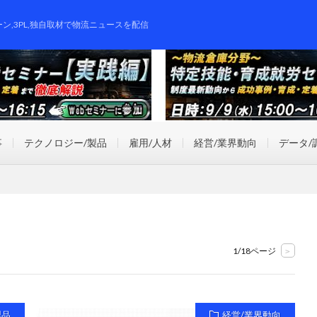
ーン,3PL,独自取材で物流ニュースを配信
事
テクノロジー/製品
雇用/人材
経営/業界動向
データ/
1/18ページ
>
製品
経営/業界動向