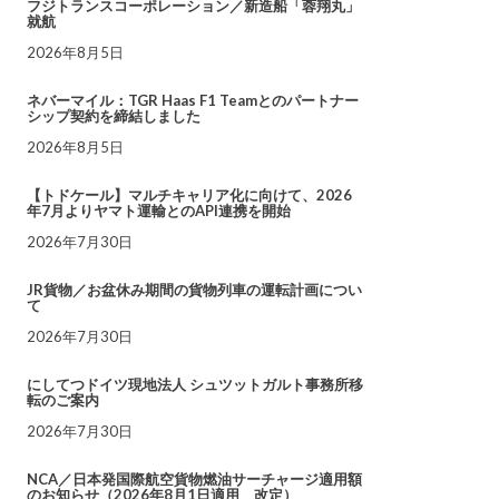
フジトランスコーポレーション／新造船「蓉翔丸」
就航
2026年8月5日
ネバーマイル：TGR Haas F1 Teamとのパートナー
シップ契約を締結しました
2026年8月5日
【トドケール】マルチキャリア化に向けて、2026
年7月よりヤマト運輸とのAPI連携を開始
2026年7月30日
JR貨物／お盆休み期間の貨物列車の運転計画につい
て
2026年7月30日
にしてつドイツ現地法人 シュツットガルト事務所移
転のご案内
2026年7月30日
NCA／日本発国際航空貨物燃油サーチャージ適用額
のお知らせ（2026年8月1日適用 改定）