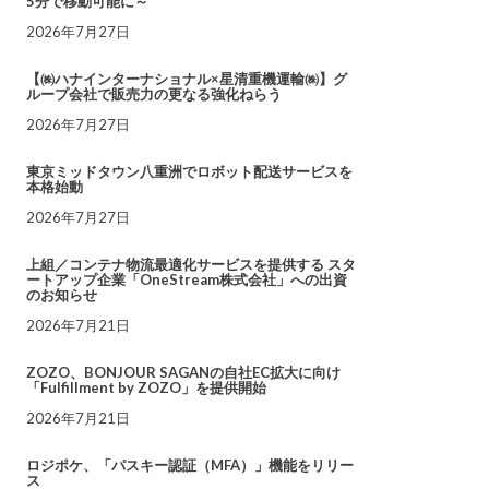
5分で移動可能に～
2026年7月27日
【㈱ハナインターナショナル×星清重機運輸㈱】グ
ループ会社で販売力の更なる強化ねらう
2026年7月27日
東京ミッドタウン八重洲でロボット配送サービスを
本格始動
2026年7月27日
上組／コンテナ物流最適化サービスを提供する スタ
ートアップ企業「OneStream株式会社」への出資
のお知らせ
2026年7月21日
ZOZO、BONJOUR SAGANの自社EC拡大に向け
「Fulfillment by ZOZO」を提供開始
2026年7月21日
ロジポケ、「パスキー認証（MFA）」機能をリリー
ス