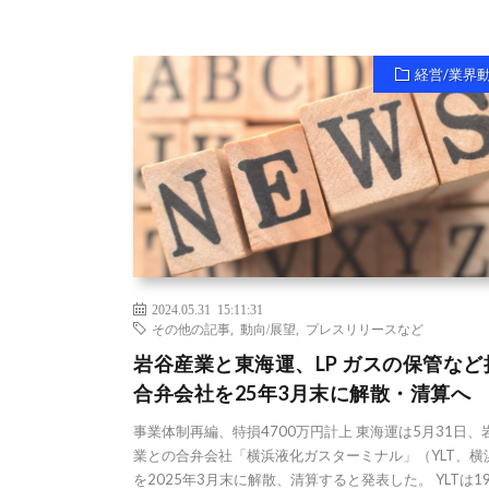
経営/業界
2024.05.31 15:11:31
その他の記事
,
動向/展望
,
プレスリリースなど
岩谷産業と東海運、LP ガスの保管など
合弁会社を25年3月末に解散・清算へ
事業体制再編、特損4700万円計上 東海運は5月31日、
業との合弁会社「横浜液化ガスターミナル」（YLT、横
を2025年3月末に解散、清算すると発表した。 YLTは19