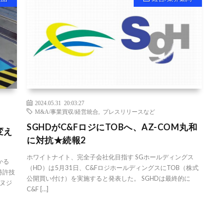
2024.05.31 20:03:27
M&A/事業買収/経営統合
,
プレスリリースなど
SGHDがC&FロジにTOBへ、AZ-COM丸和
変え
に対抗★続報2
ホワイトナイト、完全子会社化目指す SGホールディングス
かる
（HD）は5月31日、C&FロジホールディングスにTOB（株式
特許技
公開買い付け）を実施すると発表した。 SGHDは最終的に
ヌジ
C&F […]