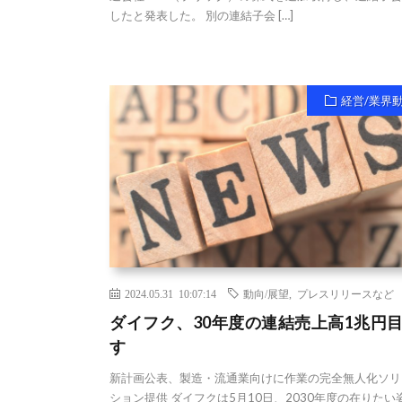
したと発表した。 別の連結子会 […]
経営/業界
2024.05.31 10:07:14
動向/展望
,
プレスリリースなど
ダイフク、30年度の連結売上高1兆円
す
新計画公表、製造・流通業向けに作業の完全無人化ソリ
ション提供 ダイフクは5月10日、2030年度の在りたい