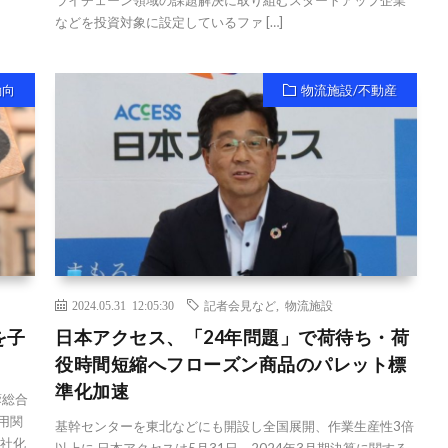
ライチェーン領域の課題解決に取り組むスタートアップ企業
などを投資対象に設定しているファ […]
動向
物流施設/不動産
2024.05.31 12:05:30
記者会見など
,
物流施設
を子
日本アクセス、「24年問題」で荷待ち・荷
役時間短縮へフローズン商品のパレット標
準化加速
蓉総合
用関
基幹センターを東北などにも開設し全国展開、作業生産性3倍
会社化