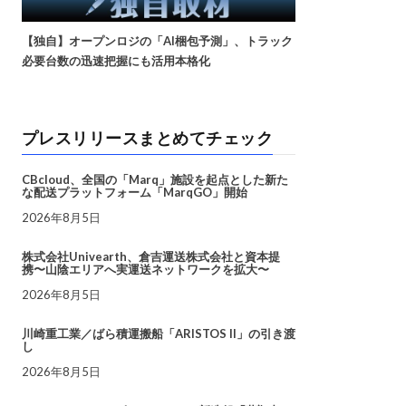
【独自】オープンロジの「AI梱包予測」、トラック
必要台数の迅速把握にも活用本格化
プレスリリースまとめてチェック
CBcloud、全国の「Marq」施設を起点とした新た
な配送プラットフォーム「MarqGO」開始
2026年8月5日
株式会社Univearth、倉吉運送株式会社と資本提
携〜山陰エリアへ実運送ネットワークを拡大〜
2026年8月5日
川崎重工業／ばら積運搬船「ARISTOS II」の引き渡
し
2026年8月5日