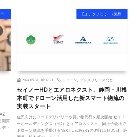
動向
テクノロジー/製品
2024.05.31 16:32:21
ドローン
,
プレスリリースなど
セイノーHDとエアロネクスト、静岡・川根
本町でドローン活用した新スマート物流の
実装スタート
Z-
住民向けにフードデリバリーや買い物代行を順次開始 セイノ
公開買
ーホールディングス（HD）とエアロネクスト、同社子会社で
ルディ
ドローン物流を手掛けるNEXT DELIVERYの3社は5月31日、静
岡県川根本町で、ド […]