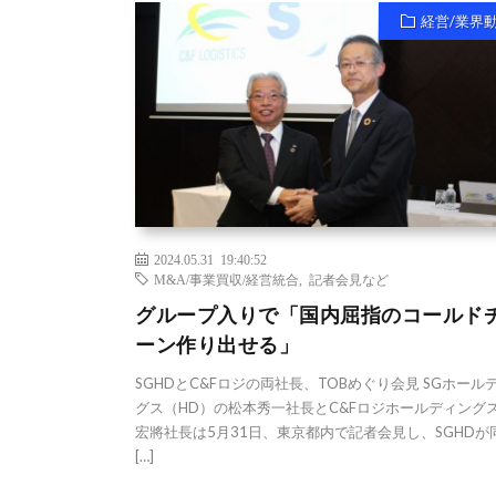
経営/業界
2024.05.31 19:40:52
M&A/事業買収/経営統合
,
記者会見など
グループ入りで「国内屈指のコールド
ーン作り出せる」
SGHDとC&Fロジの両社長、TOBめぐり会見 SGホール
グス（HD）の松本秀一社長とC&Fロジホールディング
宏將社長は5月31日、東京都内で記者会見し、SGHDが
[…]