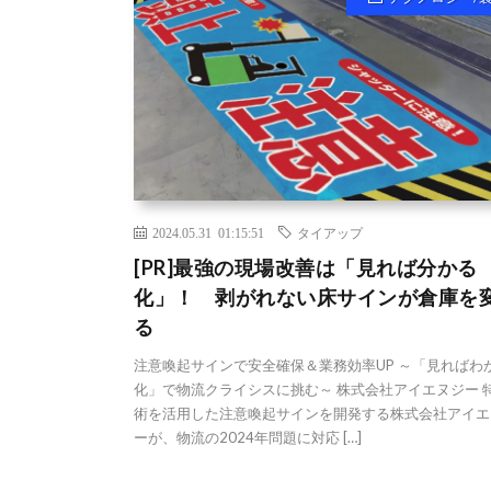
2024.05.31 01:15:51
タイアップ
[PR]最強の現場改善は「見れば分かる
化」！ 剥がれない床サインが倉庫を
る
注意喚起サインで安全確保＆業務効率UP ～「見ればわ
化」で物流クライシスに挑む～ 株式会社アイエヌジー 
術を活用した注意喚起サインを開発する株式会社アイエ
ーが、物流の2024年問題に対応 […]