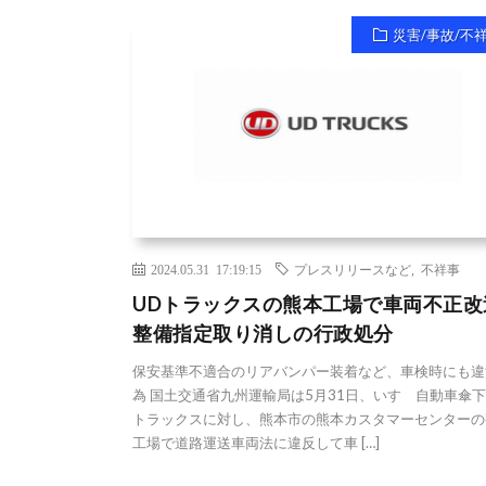
災害/事故/不
2024.05.31 17:19:15
プレスリリースなど
,
不祥事
UDトラックスの熊本工場で車両不正改
整備指定取り消しの行政処分
保安基準不適合のリアバンパー装着など、車検時にも違
為 国土交通省九州運輸局は5月31日、いすゞ自動車傘下
トラックスに対し、熊本市の熊本カスタマーセンターの
工場で道路運送車両法に違反して車 […]