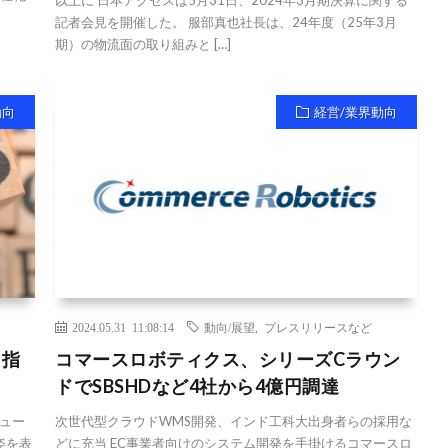
以上に 日本アクセスは5月31日、2024年3月期決算に関する
記者会見を開催した。 服部真也社長は、24年度（25年3月
期）の物流面の取り組みと […]
動向
経営/業界動向
2024.05.31 11:08:14
動向/展望
,
プレスリリースなど
目指
コマースロボティクス、シリーズCラウン
ドでSBSHDなど4社から4億円調達
ュー
次世代型クラウドWMS開発、インド工科大出身者らの採用な
姿を表
どに充当 EC事業者向けのシステム開発を手掛けるコマースロ