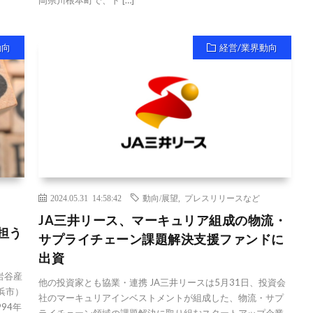
動向
経営/業界動向
2024.05.31 14:58:42
動向/展望
,
プレスリリースなど
JA三井リース、マーキュリア組成の物流・
担う
サプライチェーン課題解決支援ファンドに
出資
岩谷産
他の投資家とも協業・連携 JA三井リースは5月31日、投資会
浜市）
社のマーキュリアインベストメントが組成した、物流・サプ
94年