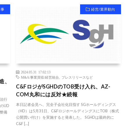
祥事
経営/業界動向
2024.05.31 17:02:13
M&A/事業買収/経営統合
,
プレスリリースなど
造、
C&FロジがSGHDのTOB受け入れ、AZ-
COM丸和には反対★続報
法行
本日記者会見へ、完全子会社化目指す SGホールディングス
のUD
（HD）は5月31日、C&FロジホールディングスにTOB（株式
整備
公開買い付け）を実施すると発表した。 SGHDは最終的に
C&F […]