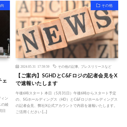
動向
その他
2024.05.31 17:59:59
その他の記事
,
プレスリリースなど
【ご案内】SGHDとC&Fロジの記者会見をX
チェ
で速報いたします
午後6時スタート 本日（5月31日）午後6時からスタート予定
ディン
の、SGホールディングス（HD）とC&Fロジホールディングス
スの綾
の記者会見、弊社X公式アカウントで内容を速報いたします。
同日
ご活用ください […]