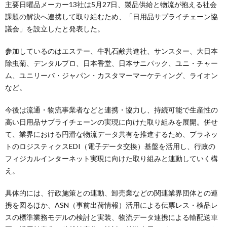
主要日曜品メーカー13社は5月27日、製品供給と物流が抱える社会
課題の解決へ連携して取り組むため、「日用品サプライチェーン協
議会」を設立したと発表した。
参加しているのはエステー、牛乳石鹸共進社、サンスター、大日本
除虫菊、デンタルプロ、日本香堂、日本サニパック、ユニ・チャー
ム、ユニリーバ・ジャパン・カスタマーマーケティング、ライオン
など。
今後は流通・物流事業者などと連携・協力し、持続可能で生産性の
高い日用品サプライチェーンの実現に向けた取り組みを展開。併せ
て、業界における円滑な物流データ共有を推進するため、プラネッ
トのロジスティクスEDI（電子データ交換）基盤を活用し、行政の
フィジカルインターネット実現に向けた取り組みと連動していく構
え。
具体的には、行政施策との連動、卸売業などの関連業界団体との連
携を図るほか、ASN（事前出荷情報）活用による伝票レス・検品レ
スの標準業務モデルの検討と実装、物流データ連携による輸配送車