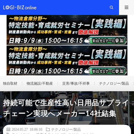
独自取材
物流施設/不動産
災害/事故/不祥事
テクノロジー/製品
持続可能で生産性高い日用品サプライ
チェーン実現へメーカー14社結集
2024.05.27 18:06:10
テクノロジー/製品