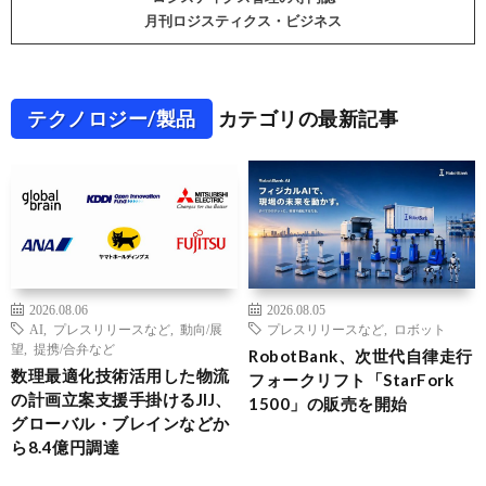
月刊ロジスティクス・ビジネス
テクノロジー/製品
カテゴリの最新記事
2026.08.06
2026.08.05
AI
,
プレスリリースなど
,
動向/展
プレスリリースなど
,
ロボット
望
,
提携/合弁など
RobotBank、次世代自律走行
数理最適化技術活用した物流
フォークリフト「StarFork
の計画立案支援手掛けるJIJ、
1500」の販売を開始
グローバル・ブレインなどか
ら8.4億円調達