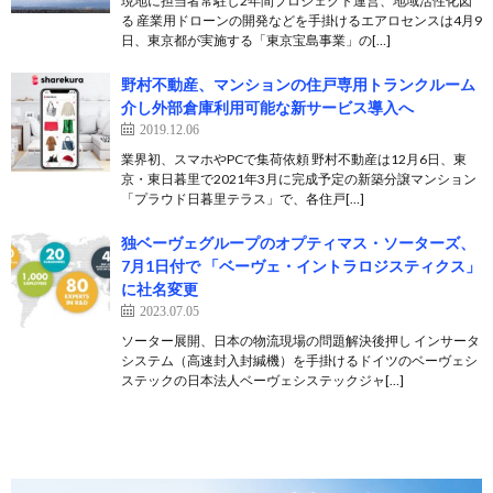
現地に担当者常駐し2年間プロジェクト運営、地域活性化図
る 産業用ドローンの開発などを手掛けるエアロセンスは4月9
日、東京都が実施する「東京宝島事業」の[…]
野村不動産、マンションの住戸専用トランクルーム
介し外部倉庫利用可能な新サービス導入へ
2019.12.06
業界初、スマホやPCで集荷依頼 野村不動産は12月6日、東
京・東日暮里で2021年3月に完成予定の新築分譲マンション
「プラウド日暮里テラス」で、各住戸[…]
独ベーヴェグループのオプティマス・ソーターズ、
7月1日付で 「ベーヴェ・イントラロジスティクス」
に社名変更
2023.07.05
ソーター展開、日本の物流現場の問題解決後押し インサータ
システム（高速封入封緘機）を手掛けるドイツのベーヴェシ
ステックの日本法人ベーヴェシステックジャ[…]