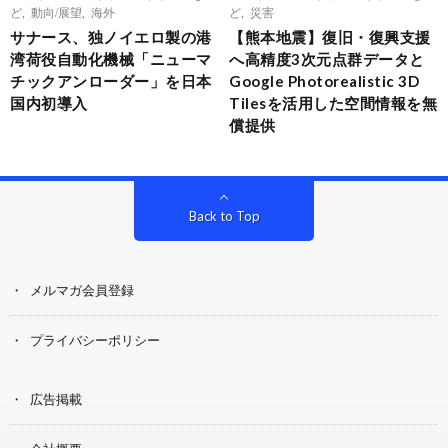
ど
,
動向/展望
,
海外
ど
,
災害
サナース、独ノイエロ製の港
【熊本地震】復旧・復興支援
湾荷役自動化機械「ニューマ
へ高精度3次元点群データと
チックアンローダー」を日本
Google Photorealistic 3D
国内初導入
Tilesを活用した空間情報を無
償提供
Back to Top
メルマガ会員登録
プライバシーポリシー
広告掲載