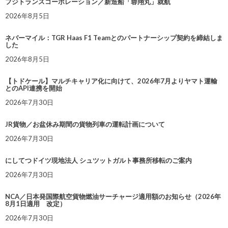
フジトランスコーポレーション／新造船「蓉翔丸」就航
2026年8月5日
ネバーマイル：TGR Haas F1 Teamとのパートナーシップ契約を締結しま
した
2026年8月5日
【トドケール】マルチキャリア化に向けて、2026年7月よりヤマト運輸
とのAPI連携を開始
2026年7月30日
JR貨物／お盆休み期間の貨物列車の運転計画について
2026年7月30日
にしてつドイツ現地法人 シュツットガルト事務所移転のご案内
2026年7月30日
NCA／日本発国際航空貨物燃油サーチャージ適用額のお知らせ（2026年
8月1日適用 改定）
2026年7月30日