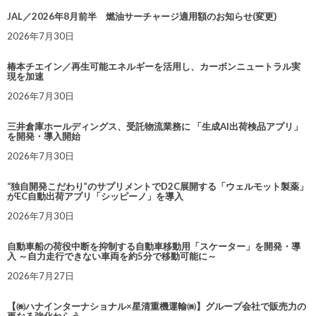
JAL／2026年8月前半 燃油サーチャージ適用額のお知らせ(変更)
2026年7月30日
椿本チエイン／再生可能エネルギーを活用し、カーボンニュートラル実
現を加速
2026年7月30日
三井倉庫ホールディングス、受託物流業務に 「生成AI出荷検品アプリ」
を開発・導入開始
2026年7月30日
“独自開発こだわり”のサプリメントでD2C展開する「ウェルモット製薬」
がEC自動出荷アプリ「シッピーノ」を導入
2026年7月30日
自動車船の荷役中断を抑制する自動車移動用「スケーター」を開発・導
入 ～自力走行できない車両を約5分で移動可能に～
2026年7月27日
【㈱ハナインターナショナル×星清重機運輸㈱】グループ会社で販売力の