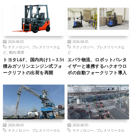
2026.08.05
2026.08.05
テクノロジー
,
プレスリリースな
テクノロジー
,
プレスリリースな
ど
,
動向/展望
ど
トヨタL&F、国内向け1～3.5t
エバラ物流、ロボットパレタ
積みガソリンエンジン式フォ
イザーと連携するハクオウロ
ークリフトの出荷を再開
ボの自動フォークリフト導入
2026.08.05
2026.08.05
テクノロジー
,
プレスリリースな
テクノロジー
,
プレスリリースな