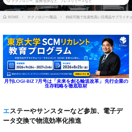
テクノロジー
,
提携/合弁など
,
プレスリリースなど
テクノロジー/製品
持続可能で生産性高い日用品サプライチェ
HOME
月刊LOGI-BIZ 7月号は「未来を創る輸送改革」 先行企業の
生存戦略を徹底取材
エステーやサンスターなど参加、電子デ
ータ交換で物流効率化推進