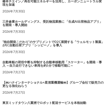
椿本チエイン／再生可能エネルギーを活用し、カーボンニュートラル実
現を加速
2026年7月30日
三井倉庫ホールディングス、受託物流業務に 「生成AI出荷検品アプリ」
を開発・導入開始
2026年7月30日
“独自開発こだわり”のサプリメントでD2C展開する「ウェルモット製薬」
がEC自動出荷アプリ「シッピーノ」を導入
2026年7月30日
自動車船の荷役中断を抑制する自動車移動用「スケーター」を開発・導
入 ～自力走行できない車両を約5分で移動可能に～
2026年7月27日
【㈱ハナインターナショナル×星清重機運輸㈱】グループ会社で販売力の
更なる強化ねらう
2026年7月27日
東京ミッドタウン八重洲でロボット配送サービスを本格始動