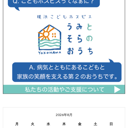
2026年8月
月
火
水
木
金
土
日