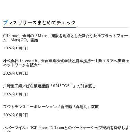
プレスリリースまとめてチェック
CBcloud、全国の「Marq」施設を起点とした新たな配送プラットフォー
ム「MarqGO」開始
2026年8月5日
株式会社Univearth、倉吉運送株式会社と資本提携〜山陰エリアへ実運送
ネットワークを拡大〜
2026年8月5日
川崎重工業／ばら積運搬船「ARISTOS II」の引き渡し
2026年8月5日
フジトランスコーポレーション／新造船「蓉翔丸」就航
2026年8月5日
ネバーマイル：TGR Haas F1 Teamとのパートナーシップ契約を締結しま
した