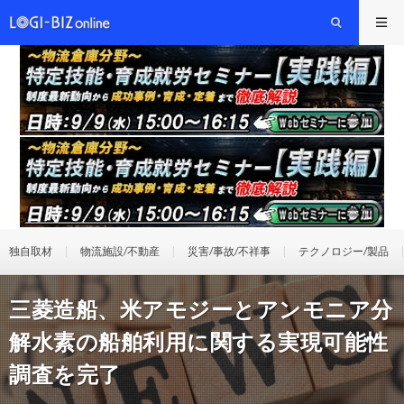
独自取材
物流施設/不動産
災害/事故/不祥事
テクノロジー/製品
三菱造船、米アモジーとアンモニア分
解水素の船舶利用に関する実現可能性
調査を完了