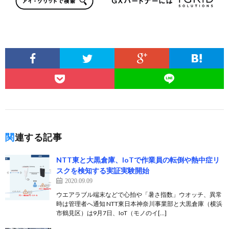
関連する記事
NTT東と大黒倉庫、IoTで作業員の転倒や熱中症リ
スクを検知する実証実験開始
2020.09.09
ウエアラブル端末などで心拍や「暑さ指数」ウオッチ、異常
時は管理者へ通知 NTT東日本神奈川事業部と大黒倉庫（横浜
市鶴見区）は9月7日、IoT（モノのイ[…]