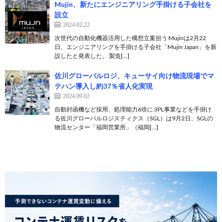
Mujin、新たにエンジニアリング手掛ける子会社を
設立
2024.02.22
次世代の自動化機器活用した構想立案担う Mujinは2月22
日、エンジニアリングを手掛ける子会社「Mujin Japan」を新
設したと発表した。 製造[…]
佐川グローバルロジ、キューサイ向け物流現場でマ
テハン導入し約37％省人化実現
2024.09.02
自動封函機など採用、処理能力6倍に 3PL事業などを手掛け
る佐川グローバルロジスティクス（SGL）は9月2日、SGLの
物流センター「福岡営業所」（福岡[…]