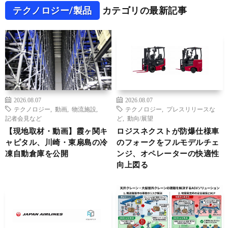
テクノロジー/製品
カテゴリの最新記事
2026.08.07
2026.08.07
テクノロジー
,
動画
,
物流施設
,
テクノロジー
,
プレスリリースな
記者会見など
ど
,
動向/展望
【現地取材・動画】霞ヶ関キ
ロジスネクストが防爆仕様車
ャピタル、川崎・東扇島の冷
のフォークをフルモデルチェ
凍自動倉庫を公開
ンジ、オペレーターの快適性
向上図る