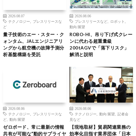
2026.08.07
2026.08.06
テクノロジー
,
プレスリリースな
プレスリリースなど
,
ロボット
,
ど
動向/展望
量子技術のエー・スター・ク
ROBO-HI、吊り下げ式クレー
ォンタム、JALエンジニアリ
ンに代わる超重量級
ングから航空機の故障予測分
200tAGVで「落下リスク」
析基盤構築を受託
解消と説明
2026.08.06
2026.08.06
テクノロジー
,
プレスリリースな
テクノロジー
,
動向/展望
,
記者会
ど
,
動向/展望
見など
ゼロボード、常に最新の情報
【現地取材】貿易関連業務の
共有が可能な“動的サプライヤ
効率化目指す業界団体「日本