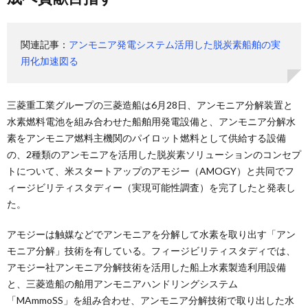
関連記事：
アンモニア発電システム活用した脱炭素船舶の実
用化加速図る
三菱重工業グループの三菱造船は6月28日、アンモニア分解装置と
水素燃料電池を組み合わせた船舶用発電設備と、アンモニア分解水
素をアンモニア燃料主機関のパイロット燃料として供給する設備
の、2種類のアンモニアを活用した脱炭素ソリューションのコンセプ
トについて、米スタートアップのアモジー（AMOGY）と共同でフ
ィージビリティスタディー（実現可能性調査）を完了したと発表し
た。
アモジーは触媒などでアンモニアを分解して水素を取り出す「アン
モニア分解」技術を有している。フィージビリティスタディでは、
アモジー社アンモニア分解技術を活用した船上水素製造利用設備
と、三菱造船の舶用アンモニアハンドリングシステム
「MAmmoSS」を組み合わせ、アンモニア分解技術で取り出した水