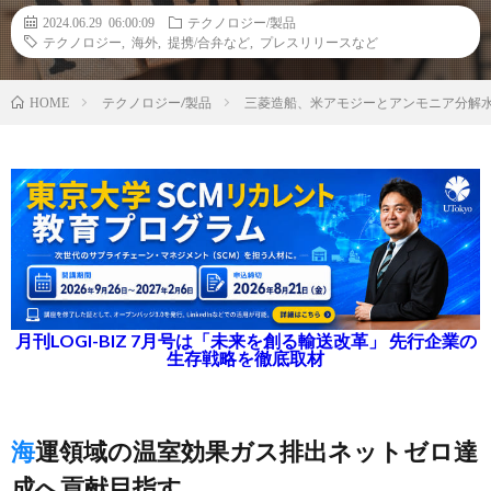
2024.06.29 06:00:09
テクノロジー/製品
テクノロジー
,
海外
,
提携/合弁など
,
プレスリリースなど
テクノロジー/製品
三菱造船、米アモジーとアンモニア分解
HOME
月刊LOGI-BIZ 7月号は「未来を創る輸送改革」 先行企業の
生存戦略を徹底取材
海運領域の温室効果ガス排出ネットゼロ達
成へ貢献目指す