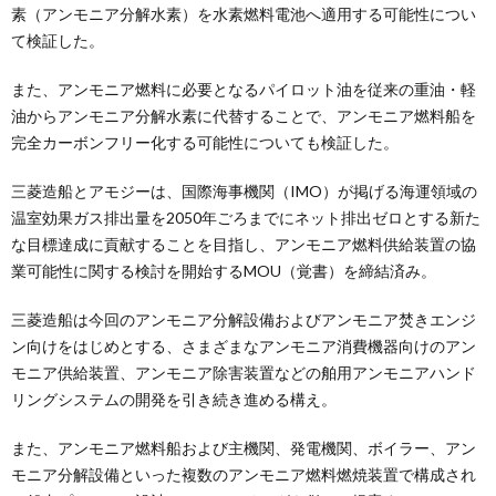
素（アンモニア分解水素）を水素燃料電池へ適用する可能性につい
て検証した。
また、アンモニア燃料に必要となるパイロット油を従来の重油・軽
油からアンモニア分解水素に代替することで、アンモニア燃料船を
完全カーボンフリー化する可能性についても検証した。
三菱造船とアモジーは、国際海事機関（IMO）が掲げる海運領域の
温室効果ガス排出量を2050年ごろまでにネット排出ゼロとする新た
な目標達成に貢献することを目指し、アンモニア燃料供給装置の協
業可能性に関する検討を開始するMOU（覚書）を締結済み。
三菱造船は今回のアンモニア分解設備およびアンモニア焚きエンジ
ン向けをはじめとする、さまざまなアンモニア消費機器向けのアン
モニア供給装置、アンモニア除害装置などの舶用アンモニアハンド
リングシステムの開発を引き続き進める構え。
また、アンモニア燃料船および主機関、発電機関、ボイラー、アン
モニア分解設備といった複数のアンモニア燃料燃焼装置で構成され