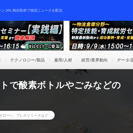
ーン,3PL,独自取材で物流ニュースを配信
事
テクノロジー/製品
雇用/人材
経営/業界動向
データ/
ストで酸素ボトルやごみなどの
ドローン
,
プレスリリースなど