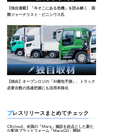
【独自連載】「今そこにある危機」を読み解く 国
際ジャーナリスト・ビニシウス氏
【独自】オープンロジの「AI梱包予測」、トラック
必要台数の迅速把握にも活用本格化
プレスリリースまとめてチェック
CBcloud、全国の「Marq」施設を起点とした新た
な配送プラットフォーム「MarqGO」開始