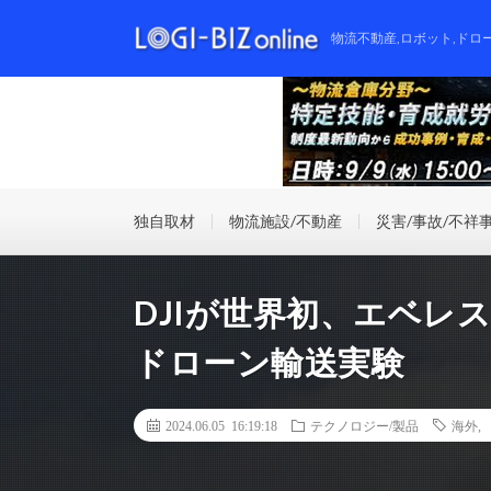
物流不動産,ロボット,ドロ
独自取材
物流施設/不動産
災害/事故/不祥
DJIが世界初、エベレ
ドローン輸送実験
2024.06.05 16:19:18
テクノロジー/製品
海外
,