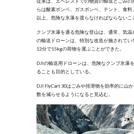
従来は、エベレストでの物資の輸送とごみの
らは酸素ボンベ、ガスボンベ、テント、食料
以上、危険な氷瀑を渡らなければならないこ
クンブ氷瀑を通る危険な登山は、通常、気温が
の輸送ドローンは、特別な改造が施されてい
12分で15kgの荷物を運ぶことができた。
DJIの輸送用ドローンは、危険なクンブ氷瀑
ることも目的としている。
DJI FlyCart 30はごみや排泄物を効
数を減らせるようになると見込む。