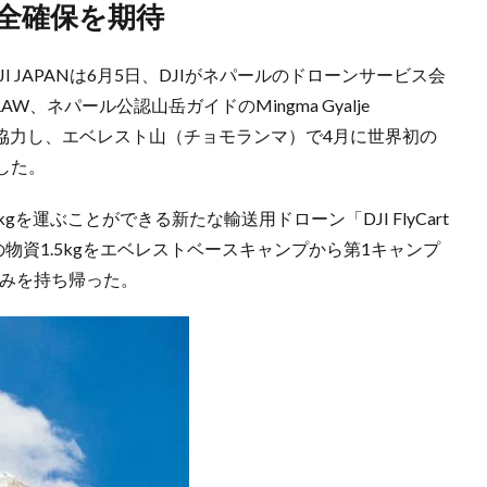
安全確保を期待
I JAPANは6月5日、DJIがネパールのドローンサービス会
AW、ネパール公認山岳ガイドのMingma Gyalje
）と協力し、エベレスト山（チョモランマ）で4月に世界初の
した。
を運ぶことができる新たな輸送用ドローン「DJI FlyCart
物資1.5kgをエベレストベースキャンプから第1キャンプ
ごみを持ち帰った。