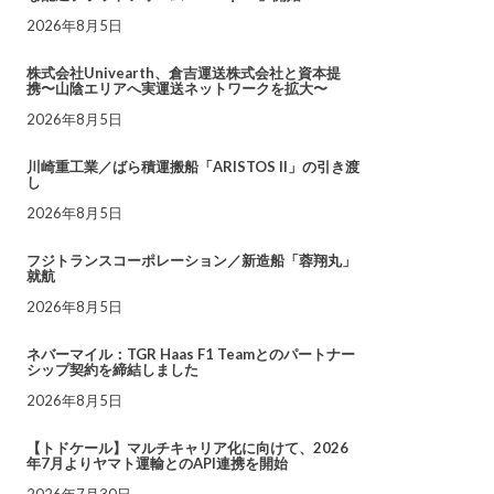
2026年8月5日
株式会社Univearth、倉吉運送株式会社と資本提
携〜山陰エリアへ実運送ネットワークを拡大〜
2026年8月5日
川崎重工業／ばら積運搬船「ARISTOS II」の引き渡
し
2026年8月5日
フジトランスコーポレーション／新造船「蓉翔丸」
就航
2026年8月5日
ネバーマイル：TGR Haas F1 Teamとのパートナー
シップ契約を締結しました
2026年8月5日
【トドケール】マルチキャリア化に向けて、2026
年7月よりヤマト運輸とのAPI連携を開始
2026年7月30日