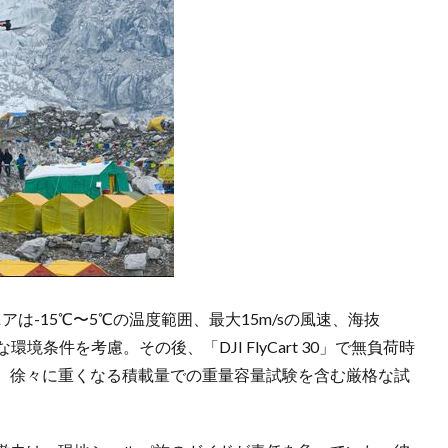
は-15℃〜5℃の温度範囲、最大15m/sの風速、海抜
境条件を考慮。その後、「DJI FlyCart 30」で無負荷時
、徐々に重くなる積載量での重量容量試験を含む厳格な試