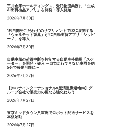
三井倉庫ホールディングス、受託物流業務に 「生成
AI出荷検品アプリ」を開発・導入開始
2026年7月30日
“独自開発こだわり”のサプリメントでD2C展開する
「ウェルモット製薬」がEC自動出荷アプリ「シッピ
ーノ」を導入
2026年7月30日
自動車船の荷役中断を抑制する自動車移動用「スケ
ーター」を開発・導入 ～自力走行できない車両を約
5分で移動可能に～
2026年7月27日
【㈱ハナインターナショナル×星清重機運輸㈱】グ
ループ会社で販売力の更なる強化ねらう
2026年7月27日
東京ミッドタウン八重洲でロボット配送サービスを
本格始動
2026年7月27日