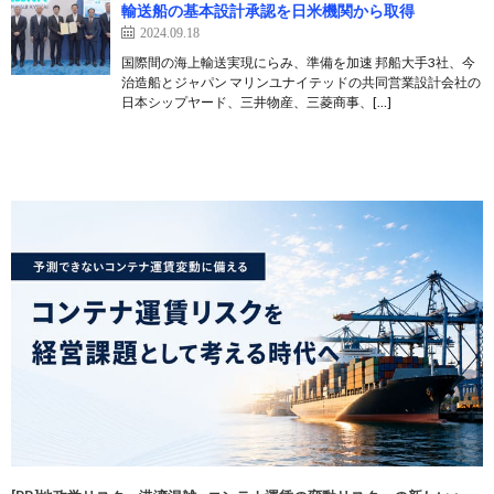
輸送船の基本設計承認を日米機関から取得
2024.09.18
国際間の海上輸送実現にらみ、準備を加速 邦船大手3社、今
治造船とジャパン マリンユナイテッドの共同営業設計会社の
日本シップヤード、三井物産、三菱商事、[…]