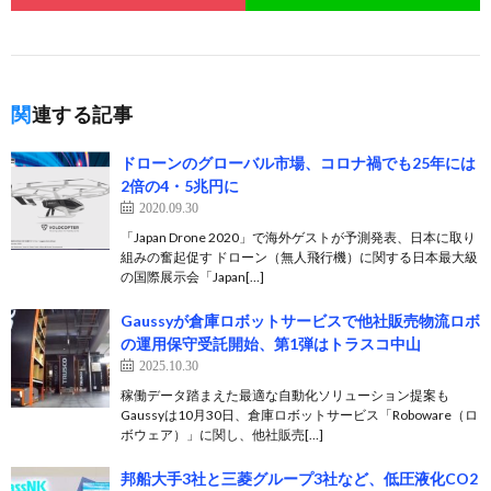
関連する記事
ドローンのグローバル市場、コロナ禍でも25年には
2倍の4・5兆円に
2020.09.30
「Japan Drone 2020」で海外ゲストが予測発表、日本に取り
組みの奮起促す ドローン（無人飛行機）に関する日本最大級
の国際展示会「Japan[…]
Gaussyが倉庫ロボットサービスで他社販売物流ロボ
の運用保守受託開始、第1弾はトラスコ中山
2025.10.30
稼働データ踏まえた最適な自動化ソリューション提案も
Gaussyは10月30日、倉庫ロボットサービス「Roboware（ロ
ボウェア）」に関し、他社販売[…]
邦船大手3社と三菱グループ3社など、低圧液化CO2