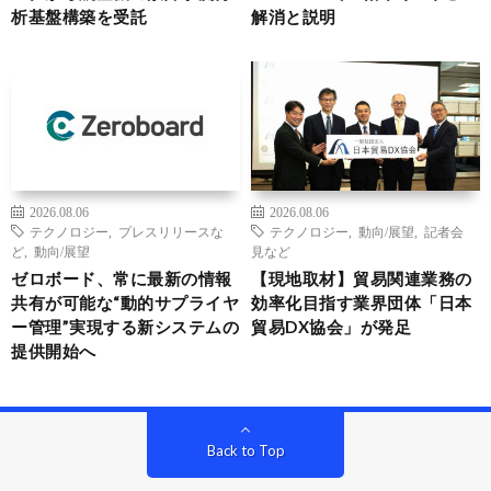
析基盤構築を受託
解消と説明
2026.08.06
2026.08.06
テクノロジー
,
プレスリリースな
テクノロジー
,
動向/展望
,
記者会
ど
,
動向/展望
見など
ゼロボード、常に最新の情報
【現地取材】貿易関連業務の
共有が可能な“動的サプライヤ
効率化目指す業界団体「日本
ー管理”実現する新システムの
貿易DX協会」が発足
提供開始へ
Back to Top