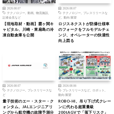
2026.08.07
2026.08.07
テクノロジー
,
動画
,
物流施設
,
テクノロジー
,
プレスリリースな
記者会見など
ど
,
動向/展望
【現地取材・動画】霞ヶ関キ
ロジスネクストが防爆仕様車
ャピタル、川崎・東扇島の冷
のフォークをフルモデルチェ
凍自動倉庫を公開
ンジ、オペレーターの快適性
向上図る
2026.08.07
2026.08.06
テクノロジー
,
プレスリリースな
プレスリリースなど
,
ロボット
,
ど
動向/展望
量子技術のエー・スター・ク
ROBO-HI、吊り下げ式クレー
ォンタム、JALエンジニアリ
ンに代わる超重量級
ングから航空機の故障予測分
200tAGVで「落下リスク」