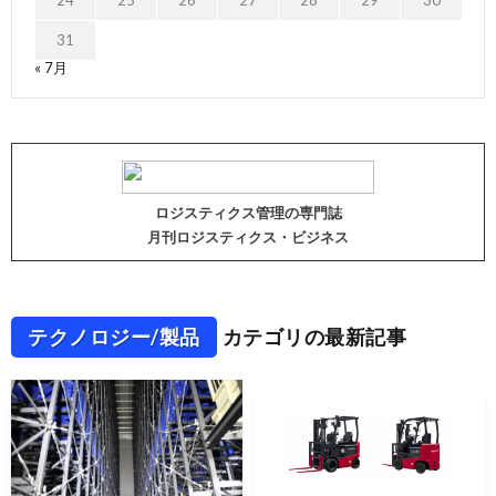
24
25
26
27
28
29
30
31
« 7月
ロジスティクス管理の専門誌
月刊ロジスティクス・ビジネス
テクノロジー/製品
カテゴリの最新記事