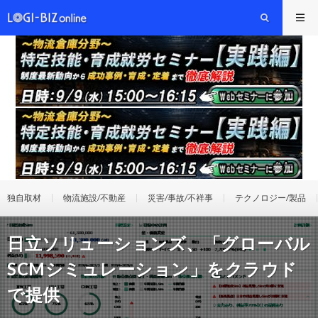
独自取材
物流施設/不動産
災害/事故/不祥事
テクノロジー/製品
日立ソリューションズ、「グローバル
SCMシミュレーション」をクラウド
で提供