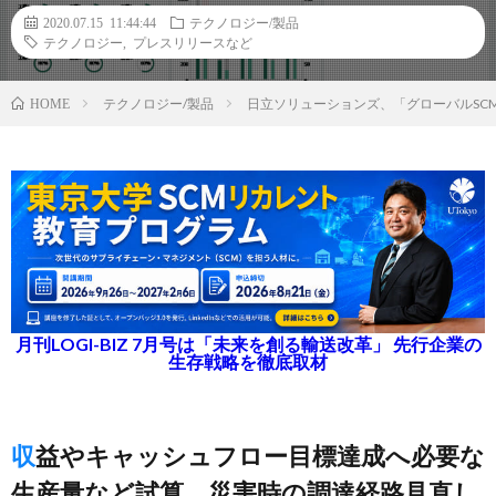
2020.07.15 11:44:44
テクノロジー/製品
テクノロジー
,
プレスリリースなど
テクノロジー/製品
日立ソリューションズ、「グローバルSC
HOME
月刊LOGI-BIZ 7月号は「未来を創る輸送改革」 先行企業の
生存戦略を徹底取材
収益やキャッシュフロー目標達成へ必要な
生産量など試算、災害時の調達経路見直し