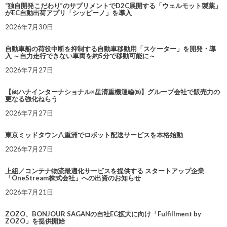
“独自開発こだわり”のサプリメントでD2C展開する「ウェルモット製薬」
がEC自動出荷アプリ「シッピーノ」を導入
2026年7月30日
自動車船の荷役中断を抑制する自動車移動用「スケーター」を開発・導
入 ～自力走行できない車両を約5分で移動可能に～
2026年7月27日
【㈱ハナインターナショナル×星清重機運輸㈱】グループ会社で販売力の
更なる強化ねらう
2026年7月27日
東京ミッドタウン八重洲でロボット配送サービスを本格始動
2026年7月27日
上組／コンテナ物流最適化サービスを提供する スタートアップ企業
「OneStream株式会社」への出資のお知らせ
2026年7月21日
ZOZO、BONJOUR SAGANの自社EC拡大に向け「Fulfillment by
ZOZO」を提供開始