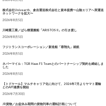
株式会社Univearth、倉吉運送株式会社と資本提携〜山陰エリアへ実運送
ネットワークを拡大〜
2026年8月5日
川崎重工業／ばら積運搬船「ARISTOS II」の引き渡し
2026年8月5日
フジトランスコーポレーション／新造船「蓉翔丸」就航
2026年8月5日
ネバーマイル：TGR Haas F1 Teamとのパートナーシップ契約を締結しま
した
2026年8月5日
【トドケール】マルチキャリア化に向けて、2026年7月よりヤマト運輸
とのAPI連携を開始
2026年7月30日
JR貨物／お盆休み期間の貨物列車の運転計画について