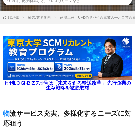
海外
,
提携/合弁など
,
プレスリリースなど
経営/業界動向
商船三井、UAEのドバイ倉庫業大手と自営倉
HOME
月刊LOGI-BIZ 7月号は「未来を創る輸送改革」 先行企業の
生存戦略を徹底取材
物流サービス充実、多様化するニーズに対
応狙う