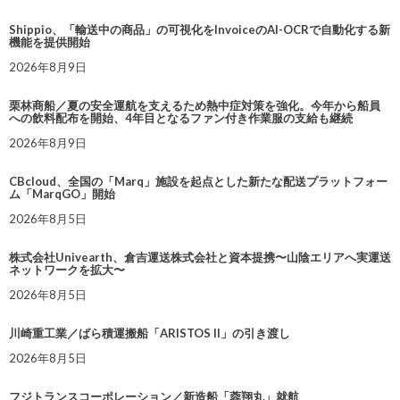
Shippio、「輸送中の商品」の可視化をInvoiceのAI-OCRで自動化する新
機能を提供開始
2026年8月9日
栗林商船／夏の安全運航を支えるため熱中症対策を強化。今年から船員
への飲料配布を開始、4年目となるファン付き作業服の支給も継続
2026年8月9日
CBcloud、全国の「Marq」施設を起点とした新たな配送プラットフォー
ム「MarqGO」開始
2026年8月5日
株式会社Univearth、倉吉運送株式会社と資本提携〜山陰エリアへ実運送
ネットワークを拡大〜
2026年8月5日
川崎重工業／ばら積運搬船「ARISTOS II」の引き渡し
2026年8月5日
フジトランスコーポレーション／新造船「蓉翔丸」就航