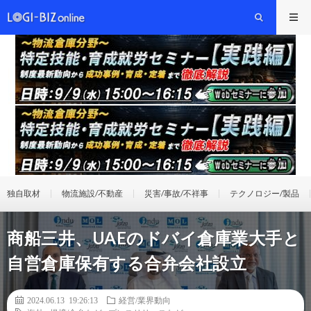
独自取材
物流施設/不動産
災害/事故/不祥事
テクノロジー/製品
商船三井、UAEのドバイ倉庫業大手と
自営倉庫保有する合弁会社設立
2024.06.13 19:26:13
経営/業界動向