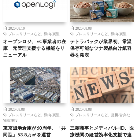
2026.08.10
2026.08.08
プレスリリースなど
,
動向/展望
プレスリリースなど
,
動向/展望
オープンロジ、EC事業者の在
テトラパックが業界初、常温
庫一元管理支援する機能をリ
保存可能なツナ製品向け紙容
ニューアル
器を発表
2026.08.08
2026.08.08
プレスリリースなど
,
動向/展望
,
プレスリリースなど
,
提携/合弁な
物流施設
ど
東京団地倉庫が60周年、「共
三菱商事とメディパルHD、医
同型」53.8万㎡を運営
療機関の経営効率化支援で連