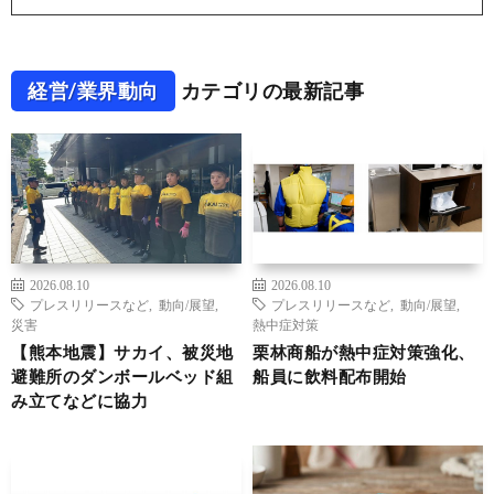
経営/業界動向
カテゴリの最新記事
2026.08.10
2026.08.10
プレスリリースなど
,
動向/展望
,
プレスリリースなど
,
動向/展望
,
災害
熱中症対策
【熊本地震】サカイ、被災地
栗林商船が熱中症対策強化、
避難所のダンボールベッド組
船員に飲料配布開始
み立てなどに協力