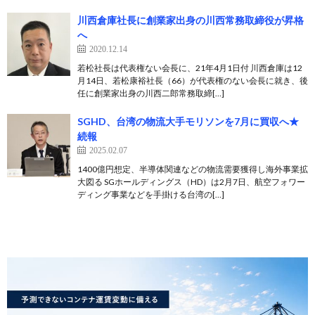
川西倉庫社長に創業家出身の川西常務取締役が昇格
へ
2020.12.14
若松社長は代表権ない会長に、21年4月1日付 川西倉庫は12
月14日、若松康裕社長（66）が代表権のない会長に就き、後
任に創業家出身の川西二郎常務取締[…]
SGHD、台湾の物流大手モリソンを7月に買収へ★
続報
2025.02.07
1400億円想定、半導体関連などの物流需要獲得し海外事業拡
大図る SGホールディングス（HD）は2月7日、航空フォワー
ディング事業などを手掛ける台湾の[…]