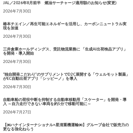
JAL／2026年8月前半 燃油サーチャージ適用額のお知らせ(変更)
2026年7月30日
椿本チエイン／再生可能エネルギーを活用し、カーボンニュートラル実
現を加速
2026年7月30日
三井倉庫ホールディングス、受託物流業務に 「生成AI出荷検品アプリ」
を開発・導入開始
2026年7月30日
“独自開発こだわり”のサプリメントでD2C展開する「ウェルモット製薬」
がEC自動出荷アプリ「シッピーノ」を導入
2026年7月30日
自動車船の荷役中断を抑制する自動車移動用「スケーター」を開発・導
入 ～自力走行できない車両を約5分で移動可能に～
2026年7月27日
【㈱ハナインターナショナル×星清重機運輸㈱】グループ会社で販売力の
更なる強化ねらう