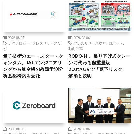
2026.08.07
2026.08.06
テクノロジー
,
プレスリリースな
プレスリリースなど
,
ロボット
,
ど
動向/展望
量子技術のエー・スター・ク
ROBO-HI、吊り下げ式クレー
ォンタム、JALエンジニアリ
ンに代わる超重量級
ングから航空機の故障予測分
200tAGVで「落下リスク」
析基盤構築を受託
解消と説明
2026.08.06
2026.08.06