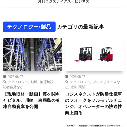
月刊ロジスティクス・ビジネス
テクノロジー/製品
カテゴリの最新記事
2026.08.07
2026.08.07
テクノロジー
,
動画
,
物流施設
,
テクノロジー
,
プレスリリースな
記者会見など
ど
,
動向/展望
【現地取材・動画】霞ヶ関キ
ロジスネクストが防爆仕様車
ャピタル、川崎・東扇島の冷
のフォークをフルモデルチェ
凍自動倉庫を公開
ンジ、オペレーターの快適性
向上図る