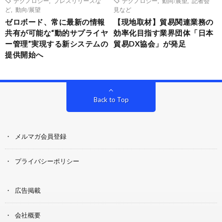
テクノロジー
,
プレスリリースな
テクノロジー
,
動向/展望
,
記者会
ど
,
動向/展望
見など
ゼロボード、常に最新の情報
【現地取材】貿易関連業務の
共有が可能な“動的サプライヤ
効率化目指す業界団体「日本
ー管理”実現する新システムの
貿易DX協会」が発足
提供開始へ
Back to Top
メルマガ会員登録
プライバシーポリシー
広告掲載
会社概要