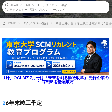
2024.06.29 06:00:59
テクノロジー/製品
テクノロジー
,
海外
,
プレスリリースなど
テクノロジー/製品
商船三井、台湾洋上風力発電所向け3隻目
HOME
月刊LOGI-BIZ 7月号は「未来を創る輸送改革」 先行企業の
生存戦略を徹底取材
26年末竣工予定