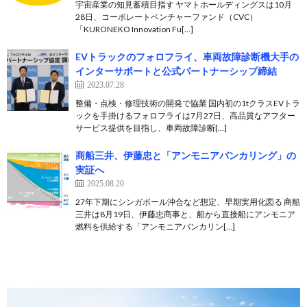
宇宙産業の知見蓄積目指す ヤマトホールディングスは10月
28日、コーポレートベンチャーファンド（CVC）
「KURONEKO Innovation Fu[…]
EVトラックのフォロフライ、車両故障診断機大手の
インターサポートと公式パートナーシップ締結
2023.07.28
整備・点検・修理技術の開発で協業 国内初の1tクラスEVトラ
ックを手掛けるフォロフライは7月27日、高品質なアフター
サービス提供を目指し、車両故障診断[…]
商船三井、伊藤忠と「アンモニアバンカリング」の
実証へ
2025.08.20
27年下期にシンガポール沖合など想定、早期実用化図る 商船
三井は8月19日、伊藤忠商事と、船から直接船にアンモニア
燃料を供給する「アンモニアバンカリン[…]