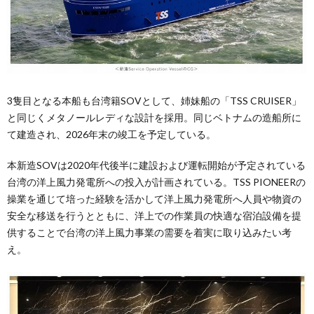
3隻目となる本船も台湾籍SOVとして、姉妹船の「TSS CRUISER」
と同じくメタノールレディな設計を採用。同じベトナムの造船所に
て建造され、2026年末の竣工を予定している。
本新造SOVは2020年代後半に建設および運転開始が予定されている
台湾の洋上風力発電所への投入が計画されている。TSS PIONEERの
操業を通じて培った経験を活かして洋上風力発電所へ人員や物資の
安全な移送を行うとともに、洋上での作業員の快適な宿泊設備を提
供することで台湾の洋上風力事業の需要を着実に取り込みたい考
え。