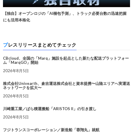
【独自】オープンロジの「AI梱包予測」、トラック必要台数の迅速把握
にも活用本格化
プレスリリースまとめてチェック
CBcloud、全国の「Marq」施設を起点とした新たな配送プラットフォー
ム「MarqGO」開始
2026年8月5日
株式会社Univearth、倉吉運送株式会社と資本提携〜山陰エリアへ実運送
ネットワークを拡大〜
2026年8月5日
川崎重工業／ばら積運搬船「ARISTOS II」の引き渡し
2026年8月5日
フジトランスコーポレーション／新造船「蓉翔丸」就航