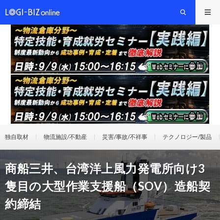
独自取材
物流施設/不動産
災害/事故/不祥事
テクノロジー/製品
商船三井、台湾洋上風力発電所向け3
隻目の大型作業支援船（SOV）造船契
約締結