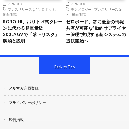
2026.08.06
2026.08.06
プレスリリースなど
,
ロボット
,
テクノロジー
,
プレスリリースな
動向/展望
ど
,
動向/展望
ROBO-HI、吊り下げ式クレー
ゼロボード、常に最新の情報
ンに代わる超重量級
共有が可能な“動的サプライヤ
200tAGVで「落下リスク」
ー管理”実現する新システムの
解消と説明
提供開始へ
Back to Top
メルマガ会員登録
プライバシーポリシー
広告掲載