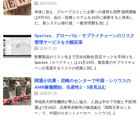
2019.09.05
本体に加え、グループ入りした企業への適用も視野 福岡運輸
は9月5日、会計・財務システムを10月に刷新すると発表し
た。 新システム移行後、一般管理費を含[…]
Spectee、グローバル・サプライチェーンのリスク
管理サービスを大幅拡張
2024.11.20
影響製品のリスト化まで完全自動化​ 防災テックを手掛ける
Spectee（スペクティ）は11月19日、製造業のサプライチェ
ーンが直面するリスクの把握と対[…]
関通が兵庫・尼崎のセンターで中国・シリウスの
AMR稼働開始、生産性2・5倍見込む
2020.07.28
早稲田大研究機関が導入に協力、人員は半分で可能と予想 関
通は7月28日、兵庫県尼崎市の物流拠点「関西主管センタ
ー」で、中国のロボットメーカー、シリウス[…]