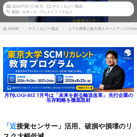
2024.07.03 15:48:31
テクノロジー/製品
動画
,
ロボット
,
プレスリリースなど
テクノロジー/製品
ユアサ商事と阪大発スタートアップのThi
HOME
月刊LOGI-BIZ 7月号は「未来を創る輸送改革」 先行企業の
生存戦略を徹底取材
「近接覚センサー」活用、破損や損壊のリ
スク大幅低減