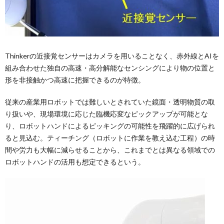
Thinkerの近接覚センサーはカメラを用いることなく、赤外線とAIを
組み合わせた独自の高速・高分解能なセンシングにより物の位置と
形を非接触かつ高速に把握できるのが特徴。
従来の産業用ロボットでは難しいとされていた鏡面・透明物質の取
り扱いや、現場環境に応じた臨機応変なピックアップが可能とな
り、ロボットハンドによるピッキングの可能性を飛躍的に広げられ
ると見込む。ティーチング（ロボットに作業を教え込む工程）の時
間や労力も大幅に減らせることから、これまでとは異なる領域での
ロボットハンドの活用も想定できるという。