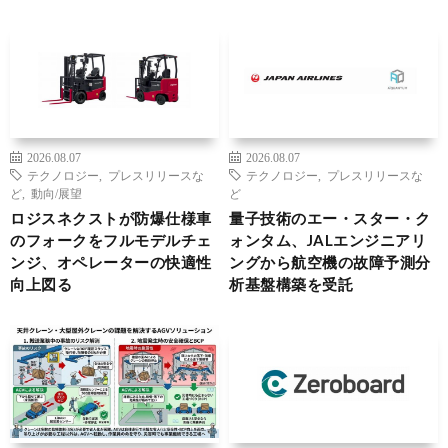
2026.08.07
2026.08.07
テクノロジー
,
プレスリリースな
テクノロジー
,
プレスリリースな
ど
,
動向/展望
ど
ロジスネクストが防爆仕様車
量子技術のエー・スター・ク
のフォークをフルモデルチェ
ォンタム、JALエンジニアリ
ンジ、オペレーターの快適性
ングから航空機の故障予測分
向上図る
析基盤構築を受託