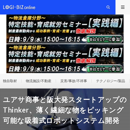
独自取材
物流施設/不動産
災害/事故/不祥事
テクノロジー/製品
ユアサ商事と阪大発スタートアップの
Thinker、薄く繊細な物をピッキング
可能な吸着式ロボットシステム開発