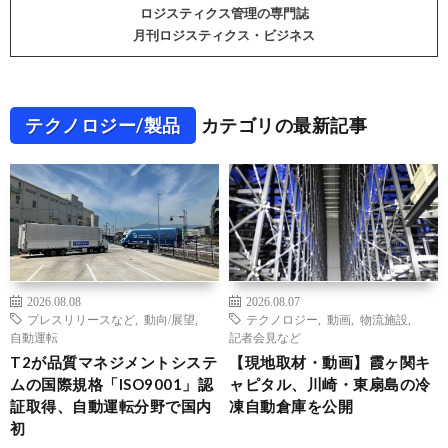
ロジスティクス管理の専門誌
月刊ロジスティクス・ビジネス
テクノロジー/製品
カテゴリの最新記事
2026.08.08
2026.08.07
プレスリリースなど
,
動向/展望
,
テクノロジー
,
動画
,
物流施設
,
自動運転
記者会見など
T2が品質マネジメントシステ
【現地取材・動画】霞ヶ関キ
ムの国際規格「ISO9001」認
ャピタル、川崎・東扇島の冷
証取得、自動運転分野で国内
凍自動倉庫を公開
初