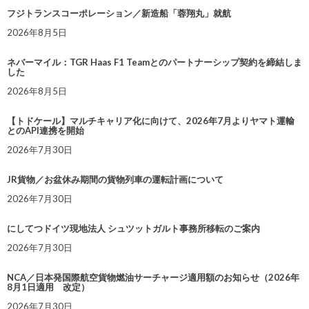
フジトランスコーポレーション／新造船「蓉翔丸」就航
2026年8月5日
ネバーマイル：TGR Haas F1 Teamとのパートナーシップ契約を締結しま
した
2026年8月5日
【トドケール】マルチキャリア化に向けて、2026年7月よりヤマト運輸
とのAPI連携を開始
2026年7月30日
JR貨物／お盆休み期間の貨物列車の運転計画について
2026年7月30日
にしてつドイツ現地法人 シュツットガルト事務所移転のご案内
2026年7月30日
NCA／日本発国際航空貨物燃油サーチャージ適用額のお知らせ（2026年
8月1日適用 改定）
2026年7月30日