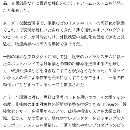
品、金属部品などに最適な独自のロボットアームシステムを開発し
たと発表した。
さまざまな製造現場で、破損などのリスクやコストの高額化が原因
でこれまで実現が難しいとされてきた「薄く壊れやすいプロダクト
のピッキング」が可能となり、外観検査の自動化も促進できると見
込む。物流業界への導入も期待できそうだ。
一部の繊細なプロダクトに関しては、従来のカメラシステムに頼っ
たロボットハンドでは対象物との間の距離感を把握するのが難し
く、破損や損壊などを引き起こすことが少なくなかった。生産ライ
ンから人の手による作業を完全になくすことができず、「一部の自
動化」にとどまっているケースも散見された。
こうした課題に対し、両社は吸着パッドを用いつつ、その場でその
都度、非接触のまま対象物の距離や姿勢を把握できるThinkerの「近
接覚センサー」を活用することで、破損や損壊リスクを大幅に軽
減。低コストかつ高速で、壊れやすいプロダクトをピッキングでき
るロボットシステムを構築し、「薄く壊れやすいプロダクトのピッ