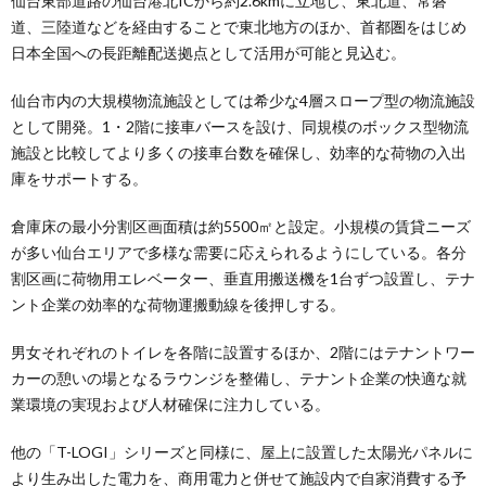
仙台東部道路の仙台港北ICから約2.6kmに立地し、東北道、常磐
道、三陸道などを経由することで東北地方のほか、首都圏をはじめ
日本全国への長距離配送拠点として活用が可能と見込む。
仙台市内の大規模物流施設としては希少な4層スロープ型の物流施設
として開発。1・2階に接車バースを設け、同規模のボックス型物流
施設と比較してより多くの接車台数を確保し、効率的な荷物の入出
庫をサポートする。
倉庫床の最小分割区画面積は約5500㎡と設定。小規模の賃貸ニーズ
が多い仙台エリアで多様な需要に応えられるようにしている。各分
割区画に荷物用エレベーター、垂直用搬送機を1台ずつ設置し、テナ
ント企業の効率的な荷物運搬動線を後押しする。
男女それぞれのトイレを各階に設置するほか、2階にはテナントワー
カーの憩いの場となるラウンジを整備し、テナント企業の快適な就
業環境の実現および人材確保に注力している。
他の「T-LOGI」シリーズと同様に、屋上に設置した太陽光パネルに
より生み出した電力を、商用電力と併せて施設内で自家消費する予