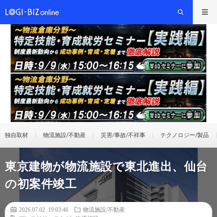
独自取材
物流施設/不動産
災害/事故/不祥事
テクノロジー/製品
東京建物が物流施設で東北進出、仙台
の初案件竣工
2026.07.02 19:03:46
物流施設/不動産