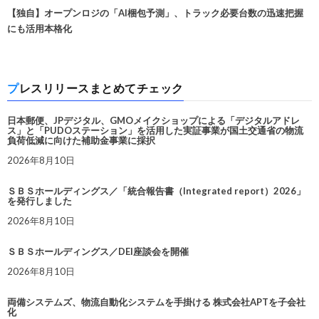
【独自】オープンロジの「AI梱包予測」、トラック必要台数の迅速把握
にも活用本格化
プレスリリースまとめてチェック
日本郵便、JPデジタル、GMOメイクショップによる「デジタルアドレ
ス」と「PUDOステーション」を活用した実証事業が国土交通省の物流
負荷低減に向けた補助金事業に採択
2026年8月10日
ＳＢＳホールディングス／「統合報告書（Integrated report）2026」
を発行しました
2026年8月10日
ＳＢＳホールディングス／DEI座談会を開催
2026年8月10日
両備システムズ、物流自動化システムを手掛ける 株式会社APTを子会社
化