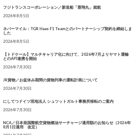
フジトランスコーポレーション／新造船「蓉翔丸」就航
2026年8月5日
ネバーマイル：TGR Haas F1 Teamとのパートナーシップ契約を締結しま
した
2026年8月5日
【トドケール】マルチキャリア化に向けて、2026年7月よりヤマト運輸
とのAPI連携を開始
2026年7月30日
JR貨物／お盆休み期間の貨物列車の運転計画について
2026年7月30日
にしてつドイツ現地法人 シュツットガルト事務所移転のご案内
2026年7月30日
NCA／日本発国際航空貨物燃油サーチャージ適用額のお知らせ（2026年
8月1日適用 改定）