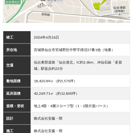
竣工
2026年6月26日
所在地
宮城県仙台市宮城野区中野字掃沼27番1他（地番）
仙台東部道路「仙台港北」IC約2.6km、JR仙石線「多賀
交通
城」駅徒歩約22分
敷地面積
18,420.89㎡（約5,570坪）
延床面積
42,269.71㎡（約12,800坪）
規模・形状
地上4階・4層スロープ型（1・2階片面バース）
設計
株式会社安藤・間
施工
株式会社安藤・間