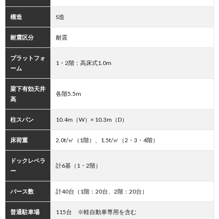
構造
S造
耐震区分
耐震
プラットフォ
1・2階：高床式1.0m
ーム
梁下有効天井
各階5.5m
高
柱スパン
10.4m（W）× 10.3m（D）
床荷重
2.0t/㎡（1階）、1.5t/㎡（2・3・4階）
ドックレベラ
計6基（1・2階）
ー
バース数
計40台（1階：20台、2階：20台）
普通駐車場
115台 ※軽自動車専用を含む