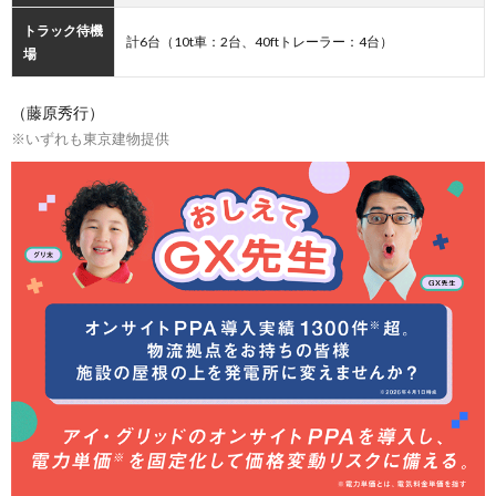
トラック待機
計6台（10t車：2台、40ftトレーラー：4台）
場
（藤原秀行）
※いずれも東京建物提供