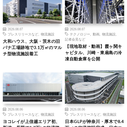
2026.08.07
2026.08.07
プレスリリースなど
,
物流施設
テクノロジー
,
動画
,
物流施設
,
記者会見など
大和ハウス、大阪・茨木の旧
【現地取材・動画】霞ヶ関キ
パナ工場跡地で3.1万㎡のマル
ャピタル、川崎・東扇島の冷
チ型物流施設着工
凍自動倉庫を公開
2026.08.06
2026.08.06
プレスリリースなど
,
物流施設
プレスリリースなど
,
物流施設
ヨコレイが上信越エリア初、
日本GLPが神奈川・厚木で8.4