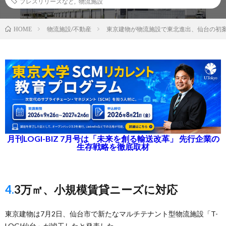
プレスリリースなど
,
物流施設
物流施設/不動産
東京建物が物流施設で東北進出、仙台の初
HOME
月刊LOGI-BIZ 7月号は「未来を創る輸送改革」 先行企業の
生存戦略を徹底取材
4.3万㎡、小規模賃貸ニーズに対応
東京建物は7月2日、仙台市で新たなマルチテナント型物流施設「T-
LOGI仙台」が竣工したと発表した。