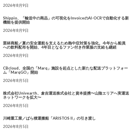
2026年8月9日
Shippio、「輸送中の商品」の可視化をInvoiceのAI-OCRで自動化する新
機能を提供開始
2026年8月9日
栗林商船／夏の安全運航を支えるため熱中症対策を強化。今年から船員
への飲料配布を開始、4年目となるファン付き作業服の支給も継続
2026年8月9日
CBcloud、全国の「Marq」施設を起点とした新たな配送プラットフォー
ム「MarqGO」開始
2026年8月5日
株式会社Univearth、倉吉運送株式会社と資本提携〜山陰エリアへ実運送
ネットワークを拡大〜
2026年8月5日
川崎重工業／ばら積運搬船「ARISTOS II」の引き渡し
2026年8月5日