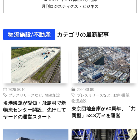
月刊ロジスティクス・ビジネス
物流施設/不動産
カテゴリの最新記事
2026.08.10
2026.08.08
プレスリリースなど
,
物流施設
プレスリリースなど
,
動向/展望
,
物流施設
名港海運が愛知・飛島村で新
東京団地倉庫が60周年、「共
物流センター開設、先行して
同型」53.8万㎡を運営
ヤードの運営スタート