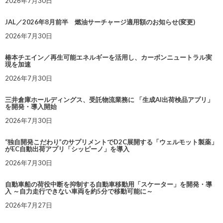
2026年7月30日
JAL／2026年8月前半 燃油サーチャージ適用額のお知らせ(変更)
2026年7月30日
椿本チエイン／再生可能エネルギーを活用し、カーボンニュートラル実
現を加速
2026年7月30日
三井倉庫ホールディングス、受託物流業務に 「生成AI出荷検品アプリ」
を開発・導入開始
2026年7月30日
“独自開発こだわり”のサプリメントでD2C展開する「ウェルモット製薬」
がEC自動出荷アプリ「シッピーノ」を導入
2026年7月30日
自動車船の荷役中断を抑制する自動車移動用「スケーター」を開発・導
入 ～自力走行できない車両を約5分で移動可能に～
2026年7月27日