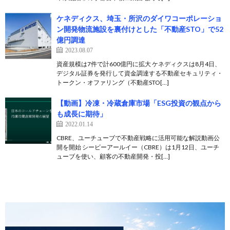
ケネディクス、埼玉・所沢のダイワコーポレーショ
ン開発物流施設を裏付けとした「不動産STO」で52
億円調達
2023.08.07
資産規模は7件で計600億円に拡大 ケネディクスは8月4日、
デジタル証券を発行して資金調達する不動産セキュリティ・
トークン・オファリング（不動産STO[…]
【動画】冷凍・冷蔵倉庫市場「ESG投資の観点から
も成長に期待」
2022.01.14
CBRE、ユーチューブで不動産戦略に活用可能な解説動画公
開を開始 シービーアールイー（CBRE）は1月12日、ユーチ
ューブを使い、顧客の不動産開発・投[…]