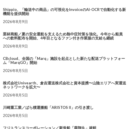
Shippio、「輸送中の商品」の可視化をInvoiceのAI-OCRで自動化する新
機能を提供開始
2026年8月9日
栗林商船／夏の安全運航を支えるため熱中症対策を強化。今年から船員
への飲料配布を開始、4年目となるファン付き作業服の支給も継続
2026年8月9日
CBcloud、全国の「Marq」施設を起点とした新たな配送プラットフォー
ム「MarqGO」開始
2026年8月5日
株式会社Univearth、倉吉運送株式会社と資本提携〜山陰エリアへ実運送
ネットワークを拡大〜
2026年8月5日
川崎重工業／ばら積運搬船「ARISTOS II」の引き渡し
2026年8月5日
フジトランスコーポレーション／新造船「蓉翔丸」就航