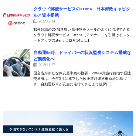
クラウド郵便サービスのatena、日本郵政キャピタ
ルと資本提携
2022.12.14
郵便領域のDX加速狙い 郵便物をメールのように管理できる
クラウド郵便サービス「atena（アテナ）」を手掛けるスタ
ートアップのatenaは12月14日[…]
自動運転時、ドライバーの状況監視システム搭載な
ど義務化へ
2019.11.27
国交省が新たな保安基準案の概要、20年4月施行目指す 国土
交通省は、今年5月に成立した改正道路運送車両法に基づ
き、自動運転車が安全に走行できるよう担保[…]