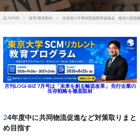
経営/業界動向
北海道の半導体関連業界協議会、物流の課題
HOME
月刊LOGI-BIZ 7月号は「未来を創る輸送改革」 先行企業の
生存戦略を徹底取材
24年度中に共同物流促進など対策取りまと
め目指す