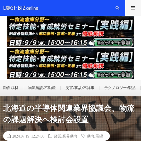
独自取材
物流施設/不動産
災害/事故/不祥事
テクノロジー/製品
北海道の半導体関連業界協議会、物流
の課題解決へ検討会設置
2024.07.19 12:24:06
経営/業界動向
動向/展望