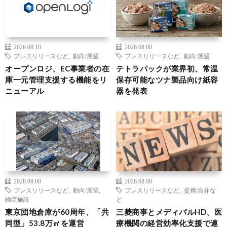
2026.08.10
2026.08.08
プレスリリースなど
,
動向/展望
プレスリリースなど
,
動向/展望
オープンロジ、EC事業者の在
テトラパックが業界初、常温
庫一元管理支援する機能をリ
保存可能なツナ製品向け紙容
ニューアル
器を発表
2026.08.08
2026.08.08
プレスリリースなど
,
動向/展望
,
プレスリリースなど
,
提携/合弁な
物流施設
ど
東京団地倉庫が60周年、「共
三菱商事とメディパルHD、医
同型」53.8万㎡を運営
療機関の経営効率化支援で連