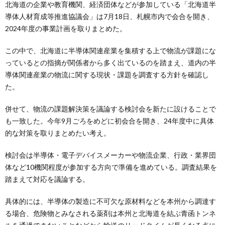
北海道の企業や教育機関、経済団体などが参加している「北海道半
導体人材育成等推進協議会」は7月18日、札幌市内で会合を開き、
2024年度の事業計画を取りまとめた。
この中で、北海道に半導体関連産業を集積する上で物流が課題にな
っているとの指摘が関係者から多く出ているのを踏まえ、道内の半
導体関連産業の物流に関する現状・課題を調査する方針を確認し
た。
併せて、物流の課題解決策を議論する検討会を新たに設けることで
も一致した。今年9月ごろをめどに初会合を開き、24年度中に具体
的な対策を取りまとめたい考え。
検討会は半導体・電子デバイスメーカーや物流企業、行政・業界団
体など10機関程度が参加する方向で準備を進めている。調査結果を
踏まえて対応を議論する。
具体的には、半導体の製造に不可欠な原材料などを本州から調達す
る場合、危険物とみなされる薬剤は本州と北海道を結ぶ青函トンネ