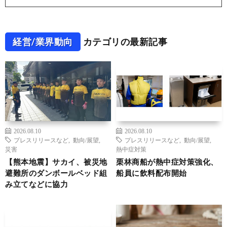
経営/業界動向
カテゴリの最新記事
2026.08.10
2026.08.10
プレスリリースなど
,
動向/展望
,
プレスリリースなど
,
動向/展望
,
災害
熱中症対策
【熊本地震】サカイ、被災地
栗林商船が熱中症対策強化、
避難所のダンボールベッド組
船員に飲料配布開始
み立てなどに協力