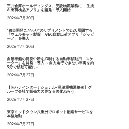
三井倉庫ホールディングス、受託物流業務に 「生成
AI出荷検品アプリ」を開発・導入開始
2026年7月30日
“独自開発こだわり”のサプリメントでD2C展開する
「ウェルモット製薬」がEC自動出荷アプリ「シッピ
ーノ」を導入
2026年7月30日
自動車船の荷役中断を抑制する自動車移動用「スケ
ーター」を開発・導入 ～自力走行できない車両を約
5分で移動可能に～
2026年7月27日
【㈱ハナインターナショナル×星清重機運輸㈱】グ
ループ会社で販売力の更なる強化ねらう
2026年7月27日
東京ミッドタウン八重洲でロボット配送サービスを
本格始動
2026年7月27日