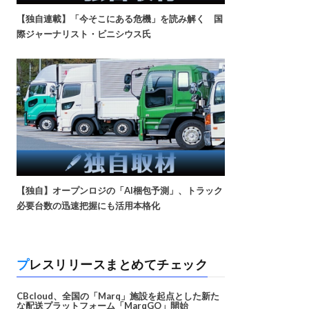
【独自連載】「今そこにある危機」を読み解く 国
際ジャーナリスト・ビニシウス氏
【独自】オープンロジの「AI梱包予測」、トラック
必要台数の迅速把握にも活用本格化
プレスリリースまとめてチェック
CBcloud、全国の「Marq」施設を起点とした新た
な配送プラットフォーム「MarqGO」開始