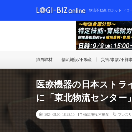
物流不動産,ロボット,ドロ
独自取材
物流施設/不動産
災害/事故/不祥
医療機器の日本ストラ
に「東北物流センター
2024.08.05 18:28:15
物流施設/不動産
プレスリ