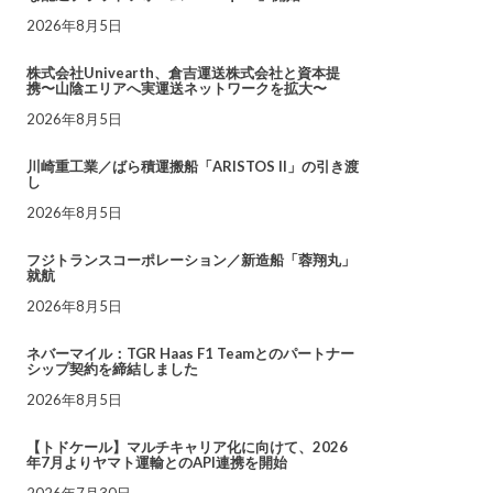
2026年8月5日
株式会社Univearth、倉吉運送株式会社と資本提
携〜山陰エリアへ実運送ネットワークを拡大〜
2026年8月5日
川崎重工業／ばら積運搬船「ARISTOS II」の引き渡
し
2026年8月5日
フジトランスコーポレーション／新造船「蓉翔丸」
就航
2026年8月5日
ネバーマイル：TGR Haas F1 Teamとのパートナー
シップ契約を締結しました
2026年8月5日
【トドケール】マルチキャリア化に向けて、2026
年7月よりヤマト運輸とのAPI連携を開始
2026年7月30日