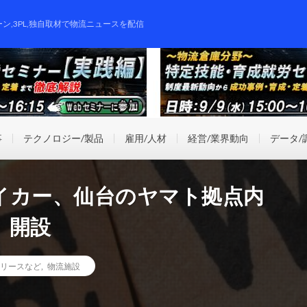
ーン,3PL,独自取材で物流ニュースを配信
事
テクノロジー/製品
雇用/人材
経営/業界動向
データ/
イカー、仙台のヤマト拠点内
」開設
リースなど
,
物流施設