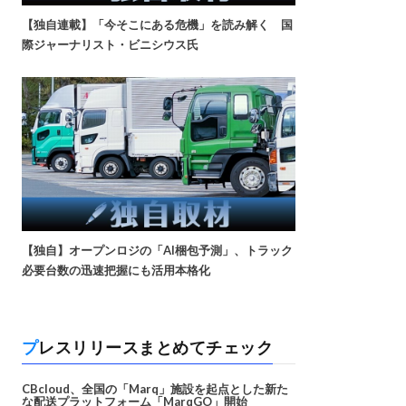
【独自連載】「今そこにある危機」を読み解く 国
際ジャーナリスト・ビニシウス氏
【独自】オープンロジの「AI梱包予測」、トラック
必要台数の迅速把握にも活用本格化
プレスリリースまとめてチェック
CBcloud、全国の「Marq」施設を起点とした新た
な配送プラットフォーム「MarqGO」開始