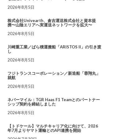
2026年8月5日
株式会社Univearth、倉吉運送株式会社と資本提
携〜山陰エリアへ実運送ネットワークを拡大〜
2026年8月5日
川崎重工業／ばら積運搬船「ARISTOS II」の引き渡
し
2026年8月5日
フジトランスコーポレーション／新造船「蓉翔丸」
就航
2026年8月5日
ネバーマイル：TGR Haas F1 Teamとのパートナー
シップ契約を締結しました
2026年8月5日
【トドケール】マルチキャリア化に向けて、2026
年7月よりヤマト運輸とのAPI連携を開始
2026年7月30日