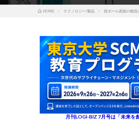
テクノロジー/製品
段ボール原紙の物流に
HOME
月刊LOGI-BIZ 7月号は「未