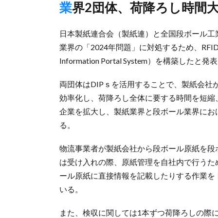
業界2団体、荷降ろし時間
日本製紙連合会（製紙連）と全国段ボール工
業界の「2024年問題」に対処するため、RFID
Information Portal System）を構築したと
両団体はDIPｓを活用することで、製紙会
効率化し、荷降ろし全体に要する時間を短縮、
企業を拡大し、製紙業界と段ボール業界にお
る。
物流事業者が製紙会社から段ボール原紙を段
は受け入れの際、原紙管理を自社内で行うた
ール原紙に直接情報を記載したりする作業を
いる。
また、検収に関しては1本ずつ荷降ろしの際