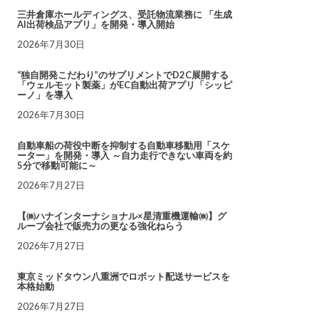
三井倉庫ホールディングス、受託物流業務に 「生成
AI出荷検品アプリ」を開発・導入開始
2026年7月30日
“独自開発こだわり”のサプリメントでD2C展開する
「ウェルモット製薬」がEC自動出荷アプリ「シッピ
ーノ」を導入
2026年7月30日
自動車船の荷役中断を抑制する自動車移動用「スケ
ーター」を開発・導入 ～自力走行できない車両を約
5分で移動可能に～
2026年7月27日
【㈱ハナインターナショナル×星清重機運輸㈱】グ
ループ会社で販売力の更なる強化ねらう
2026年7月27日
東京ミッドタウン八重洲でロボット配送サービスを
本格始動
2026年7月27日