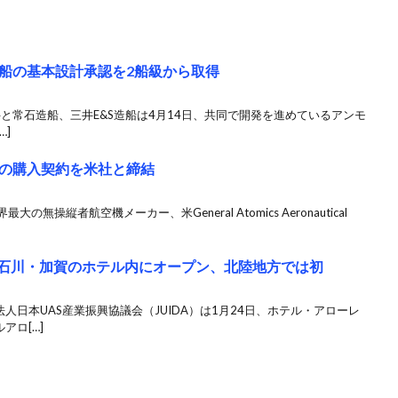
船の基本設計承認を2船級から取得
井と常石造船、三井E&S造船は4月14日、共同で開発を進めているアンモ
…]
の購入契約を米社と締結
無操縦者航空機メーカー、米General Atomics Aeronautical
場が石川・加賀のホテル内にオープン、北陸地方では初
人日本UAS産業振興協議会（JUIDA）は1月24日、ホテル・アローレ
アロ[…]