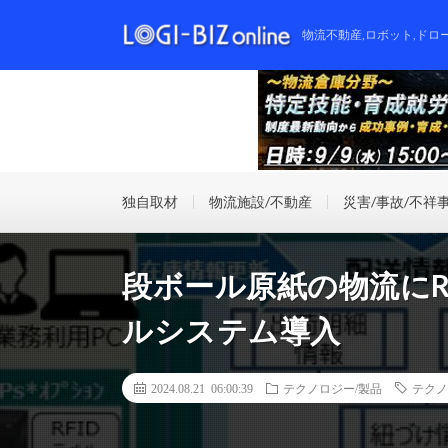
物流不動産,ロボット,ドロ
独自取材
物流施設/不動産
災害/事故/不祥
段ボール原紙の物流にR
ルシステム導入
2024.08.21 06:00:39
テクノロジー/製品
テクノ