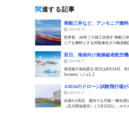
関連する記事
商船三井など、アンモニア燃料
2023.04.15
世界初、26年ごろ竣工目指す 商船三
ニアを燃料とする外航液化ガス輸送船[
双日、海保向け無操縦者航空機
2024.08.17
保安能力強化図る 双日は8月16日、世界最大の
Systems（ジェ[…]
JUIDAのドローン試験飛行
2025.01.27
全国5カ所目、屋内でも可能 一般社団法
（石川県加賀市）と1月15日に、ホテル