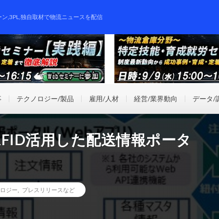
ーン,3PL,独自取材で物流ニュースを配信
事
テクノロジー/製品
雇用/人材
経営/業界動向
データ/
FID活用した配送情報ポータ
ロジー
,
プレスリリースなど