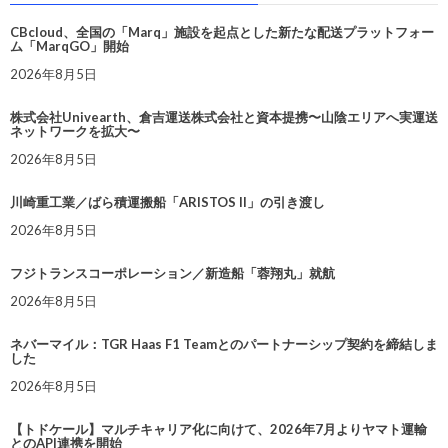
CBcloud、全国の「Marq」施設を起点とした新たな配送プラットフォー
ム「MarqGO」開始
2026年8月5日
株式会社Univearth、倉吉運送株式会社と資本提携〜山陰エリアへ実運送
ネットワークを拡大〜
2026年8月5日
川崎重工業／ばら積運搬船「ARISTOS II」の引き渡し
2026年8月5日
フジトランスコーポレーション／新造船「蓉翔丸」就航
2026年8月5日
ネバーマイル：TGR Haas F1 Teamとのパートナーシップ契約を締結しま
した
2026年8月5日
【トドケール】マルチキャリア化に向けて、2026年7月よりヤマト運輸
とのAPI連携を開始