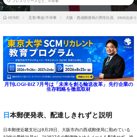
プレスリリースなど
,
不祥事
災害/事故/不祥事
大阪・西成郵便局の男性社員、2800点余
HOME
月刊LOGI-BIZ 7月号は「未来を創る輸送改革」 先行企業の
生存戦略を徹底取材
日本郵便発表、配達しきれずと説明
日本郵便近畿支社は8月28日、大阪市内の西成郵便局に勤めている
10代の男性社員が、計2827点の郵便物とゆうメールを配達せず、捨