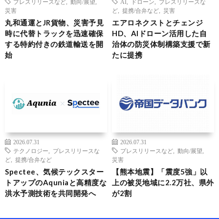
プレスリリースなど
,
動向/展望
,
AI
,
ドローン
,
プレスリリースな
災害
ど
,
提携/合弁など
,
災害
丸和通運とJR貨物、災害予見
エアロネクストとチェンジ
時に代替トラックを迅速確保
HD、AIドローン活用した自
する特約付きの鉄道輸送を開
治体の防災体制構築支援で新
始
たに提携
2026.07.31
2026.07.31
テクノロジー
,
プレスリリースな
プレスリリースなど
,
動向/展望
,
ど
,
提携/合弁など
災害
Spectee、気候テックスター
【熊本地震】「震度5強」以
トアップのAquniaと高精度な
上の被災地域に2.2万社、県外
洪水予測技術を共同開発へ
が2割