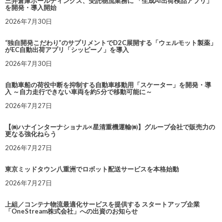
三井倉庫ホールディングス、受託物流業務に 「生成AI出荷検品アプリ」
を開発・導入開始
2026年7月30日
“独自開発こだわり”のサプリメントでD2C展開する「ウェルモット製薬」
がEC自動出荷アプリ「シッピーノ」を導入
2026年7月30日
自動車船の荷役中断を抑制する自動車移動用「スケーター」を開発・導
入 ～自力走行できない車両を約5分で移動可能に～
2026年7月27日
【㈱ハナインターナショナル×星清重機運輸㈱】グループ会社で販売力の
更なる強化ねらう
2026年7月27日
東京ミッドタウン八重洲でロボット配送サービスを本格始動
2026年7月27日
上組／コンテナ物流最適化サービスを提供する スタートアップ企業
「OneStream株式会社」への出資のお知らせ