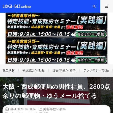
独自取材
物流施設/不動産
災害/事故/不祥事
テクノロジー/製品
大阪・西成郵便局の男性社員、2800点
余りの郵便物・ゆうメール捨てる
2024.08.29 06:00:24
災害/事故/不祥事