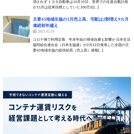
消されず トヨタ自動車は10月15日、世界での生産台数計画
が11月は従来目標としていた100万台[…]
主要65地域生協の1月売上高、宅配は2割増え9カ月
連続前年越え
2021.02.24
コロナ禍で利用定着、年末年始の帰省自粛も影響か 日本生活
協同組合連合会（日本生協連）が2月22日発表した全国の主
要65地域生協の総供給高（売上高）速報[…]