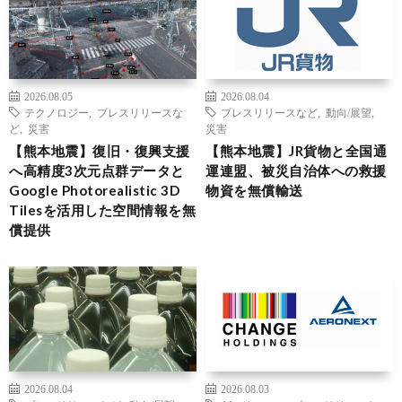
2026.08.05
2026.08.04
テクノロジー
,
プレスリリースな
プレスリリースなど
,
動向/展望
,
ど
,
災害
災害
【熊本地震】復旧・復興支援
【熊本地震】JR貨物と全国通
へ高精度3次元点群データと
運連盟、被災自治体への救援
Google Photorealistic 3D
物資を無償輸送
Tilesを活用した空間情報を無
償提供
2026.08.04
2026.08.03