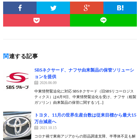
関連する記事
SBSネクサード、ナフサ由来製品の保管ソリューシ
ョンを提供
2026.06.09
中東情勢緊迫化に対応 SBSネクサード（旧SBSリコーロジス
ティクス）は6月9日、中東情勢緊迫化を受け、ナフサ（粗製
ガソリン）由来製品の保管に関するソ[…]
トヨタ、11月の世界生産台数は従来目標から最大15
万台減産へ
2021.10.15
コロナ禍で東南アジアからの部品調達支障、半導体不足も解