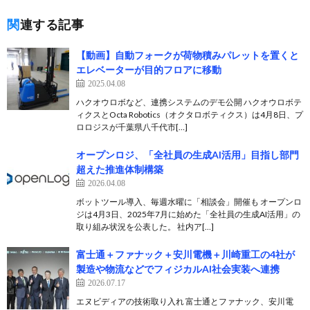
関連する記事
【動画】自動フォークが荷物積みパレットを置くと
エレベーターが目的フロアに移動
2025.04.08
ハクオウロボなど、連携システムのデモ公開 ハクオウロボテ
ィクスとOcta Robotics（オクタロボティクス）は4月8日、プ
ロロジスが千葉県八千代市[…]
オープンロジ、「全社員の生成AI活用」目指し部門
超えた推進体制構築
2026.04.08
ボットツール導入、毎週水曜に「相談会」開催も オープンロ
ジは4月3日、2025年7月に始めた「全社員の生成AI活用」の
取り組み状況を公表した。 社内ア[…]
富士通＋ファナック＋安川電機＋川崎重工の4社が
製造や物流などでフィジカルAI社会実装へ連携
2026.07.17
エヌビディアの技術取り入れ 富士通とファナック、安川電