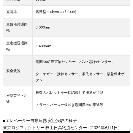
充電器
搭載型 1.6kVA(単相100V)
直角積付通路
3,000mm
幅
直進搬送通路
1,400mm
幅
周囲360°障害物センサー、バンパ接触センサー、
安全装置
タイヤガード接触センサー、爪先センサー、緊急停止ボ
タン
複数のパレットを一括認識して搬送が可能
推奨業務・用
途
トラックバース〜仮置き場間搬送の用途等
■エレベーター自動連携 実証実験の様子
東京ロジファクトリー 狭山日高物流センター（2024年6月1日）