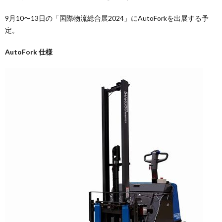
9月10〜13日の「国際物流総合展2024」にAutoForkを出展する予
定。
AutoFork 仕様