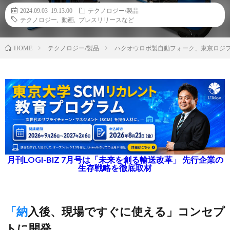
2024.09.03 19:13:00
テクノロジー/製品
テクノロジー
,
動画
,
プレスリリースなど
テクノロジー/製品
ハクオウロボ製自動フォーク、東京ロジフ
HOME
月刊LOGI-BIZ 7月号は「未来を創る輸送改革」 先行企業の
生存戦略を徹底取材
「納入後、現場ですぐに使える」コンセプ
トに開発