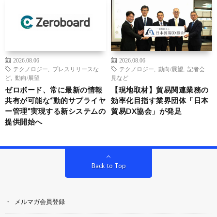
2026.08.06
2026.08.06
テクノロジー
,
プレスリリースな
テクノロジー
,
動向/展望
,
記者会
ど
,
動向/展望
見など
ゼロボード、常に最新の情報
【現地取材】貿易関連業務の
共有が可能な“動的サプライヤ
効率化目指す業界団体「日本
ー管理”実現する新システムの
貿易DX協会」が発足
提供開始へ
Back to Top
メルマガ会員登録