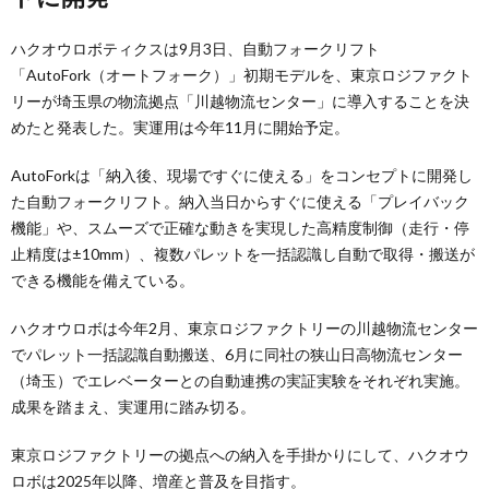
ハクオウロボティクスは9月3日、自動フォークリフト
「AutoFork（オートフォーク）」初期モデルを、東京ロジファクト
リーが埼玉県の物流拠点「川越物流センター」に導入することを決
めたと発表した。実運用は今年11月に開始予定。
AutoForkは「納入後、現場ですぐに使える」をコンセプトに開発し
た自動フォークリフト。納入当日からすぐに使える「プレイバック
機能」や、スムーズで正確な動きを実現した高精度制御（走行・停
止精度は±10mm）、複数パレットを一括認識し自動で取得・搬送が
できる機能を備えている。
ハクオウロボは今年2月、東京ロジファクトリーの川越物流センター
でパレット一括認識自動搬送、6月に同社の狭山日高物流センター
（埼玉）でエレベーターとの自動連携の実証実験をそれぞれ実施。
成果を踏まえ、実運用に踏み切る。
東京ロジファクトリーの拠点への納入を手掛かりにして、ハクオウ
ロボは2025年以降、増産と普及を目指す。