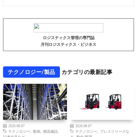
ロジスティクス管理の専門誌
月刊ロジスティクス・ビジネス
テクノロジー/製品
カテゴリの最新記事
2026.08.07
2026.08.07
テクノロジー
,
動画
,
物流施設
,
テクノロジー
,
プレスリリースな
記者会見など
ど
,
動向/展望