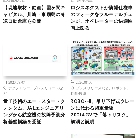
【現地取材・動画】霞ヶ関キ
ロジスネクストが防爆仕様車
ャピタル、川崎・東扇島の冷
のフォークをフルモデルチェ
凍自動倉庫を公開
ンジ、オペレーターの快適性
向上図る
2026.08.07
2026.08.06
テクノロジー
,
プレスリリースな
プレスリリースなど
,
ロボット
,
ど
動向/展望
量子技術のエー・スター・ク
ROBO-HI、吊り下げ式クレー
ォンタム、JALエンジニアリ
ンに代わる超重量級
ングから航空機の故障予測分
200tAGVで「落下リスク」
析基盤構築を受託
解消と説明