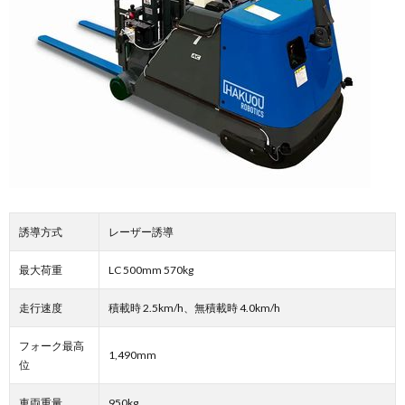
誘導方式
レーザー誘導
最大荷重
LC 500mm 570kg
走行速度
積載時 2.5km/h、無積載時 4.0km/h
フォーク最高
1,490mm
位
車両重量
950kg