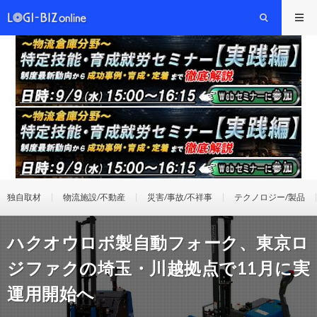
独自取材
物流施設/不動産
災害/事故/不祥事
テクノロジー/製品
ハクオウロボ製自動フォーク、東京ロ
ジファクの埼玉・川越拠点で11月に実
運用開始へ