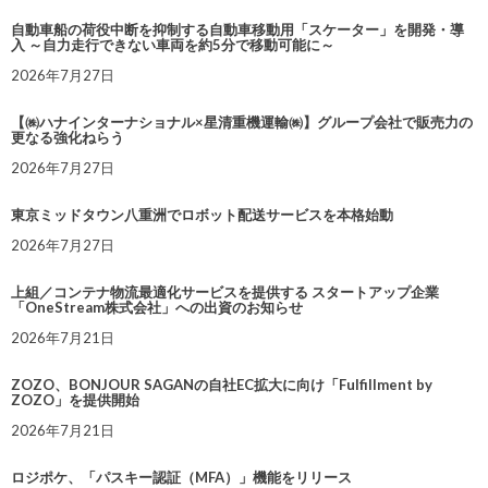
自動車船の荷役中断を抑制する自動車移動用「スケーター」を開発・導
入 ～自力走行できない車両を約5分で移動可能に～
2026年7月27日
【㈱ハナインターナショナル×星清重機運輸㈱】グループ会社で販売力の
更なる強化ねらう
2026年7月27日
東京ミッドタウン八重洲でロボット配送サービスを本格始動
2026年7月27日
上組／コンテナ物流最適化サービスを提供する スタートアップ企業
「OneStream株式会社」への出資のお知らせ
2026年7月21日
ZOZO、BONJOUR SAGANの自社EC拡大に向け「Fulfillment by
ZOZO」を提供開始
2026年7月21日
ロジポケ、「パスキー認証（MFA）」機能をリリース