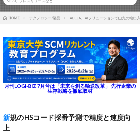
AI
,
プレスリリースなど
テクノロジー/製品
ABEJA、AIソリューションで山九の輸
HOME
月刊LOGI-BIZ 7月号は「未来を創る輸送改革」 先行企業の
生存戦略を徹底取材
新規のHSコード採番予測で精度と速度向
上