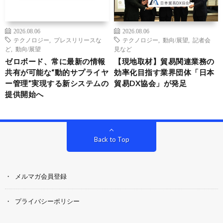
2026.08.06
2026.08.06
テクノロジー
,
プレスリリースな
テクノロジー
,
動向/展望
,
記者会
ど
,
動向/展望
見など
ゼロボード、常に最新の情報
【現地取材】貿易関連業務の
共有が可能な“動的サプライヤ
効率化目指す業界団体「日本
ー管理”実現する新システムの
貿易DX協会」が発足
提供開始へ
Back to Top
メルマガ会員登録
プライバシーポリシー