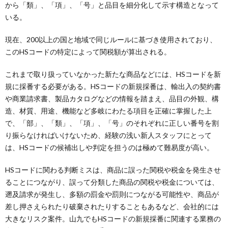
から「類」、「項」、「号」と品目を細分化して示す構造となって
いる。
現在、200以上の国と地域で同じルールに基づき使用されており、
このHSコードの特定によって関税額が算出される。
これまで取り扱っていなかった新たな商品などには、HSコードを新
規に採番する必要がある。HSコードの新規採番は、輸出入の契約書
や商業請求書、製品カタログなどの情報を踏まえ、品目の外観、構
造、材質、用途、機能など多岐にわたる項目を正確に掌握した上
で、「部」、「類」、「項」、「号」のそれぞれに正しい番号を割
り振らなければいけないため、経験の浅い新人スタッフにとって
は、HSコードの候補出しや判定を担うのは極めて難易度が高い。
HSコードに関わる判断ミスは、商品に誤った関税や税金を発生させ
ることにつながり、誤って分類した商品の関税や税金については、
遡及請求が発生し、多額の罰金や罰則につながる可能性や、商品が
差し押さえられたり破棄されたりすることもあるなど、会社的には
大きなリスク案件。山九でもHSコードの新規採番に関連する業務の