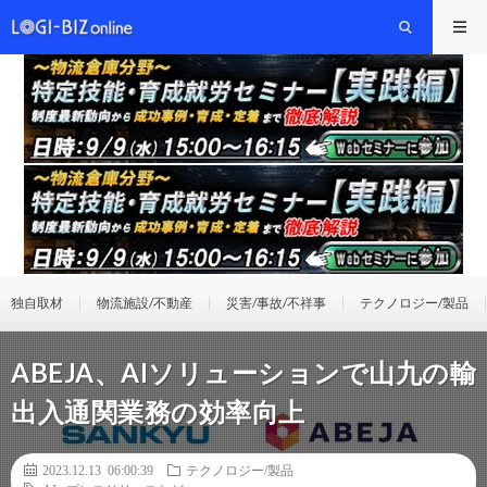
独自取材
物流施設/不動産
災害/事故/不祥事
テクノロジー/製品
ABEJA、AIソリューションで山九の輸
出入通関業務の効率向上
2023.12.13 06:00:39
テクノロジー/製品