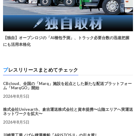
【独自】オープンロジの「AI梱包予測」、トラック必要台数の迅速把握
にも活用本格化
プレスリリースまとめてチェック
CBcloud、全国の「Marq」施設を起点とした新たな配送プラットフォー
ム「MarqGO」開始
2026年8月5日
株式会社Univearth、倉吉運送株式会社と資本提携〜山陰エリアへ実運送
ネットワークを拡大〜
2026年8月5日
川崎重工業／ばら積運搬船「ARISTOS II」の引き渡し