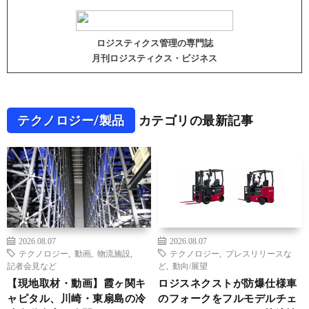
ロジスティクス管理の専門誌
月刊ロジスティクス・ビジネス
テクノロジー/製品
カテゴリの最新記事
2026.08.07
2026.08.07
テクノロジー
,
動画
,
物流施設
,
テクノロジー
,
プレスリリースな
記者会見など
ど
,
動向/展望
【現地取材・動画】霞ヶ関キ
ロジスネクストが防爆仕様車
ャピタル、川崎・東扇島の冷
のフォークをフルモデルチェ