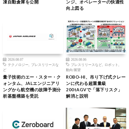
凍自動倉庫を公開
ンジ、オペレーターの快適性
向上図る
2026.08.07
2026.08.06
テクノロジー
,
プレスリリースな
プレスリリースなど
,
ロボット
,
ど
動向/展望
量子技術のエー・スター・ク
ROBO-HI、吊り下げ式クレー
ォンタム、JALエンジニアリ
ンに代わる超重量級
ングから航空機の故障予測分
200tAGVで「落下リスク」
析基盤構築を受託
解消と説明