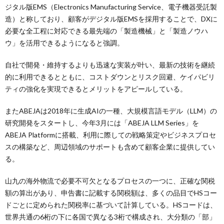
ジタル版EMS（Electronics Manufacturing Service、電子機器受託製
造）と称しており、顧客がデジタル版EMSを採用することで、DXに
必要な全工程に対応できる最先端の「製造機械」と「製造ノウハ
ウ」を活用できるようになると強調。
自社で開発・維持するよりも迅速な実装が叶い、最新の技術を継続
的に利用できるとともに、コストダウンとリスク回避、ケイパビリ
ティの強化を実現できるとメリットをアピールしている。
またABEJAは2018年に生成AIの一種、大規模言語モデル（LLM）の
研究開発をスタートし、今年3月には「ABEJA LLM Series」を
ABEJA Platformに搭載、利用に際しての戦略策定やビジネスプロセ
スの構築など、周辺領域のサポートも含めて顧客企業に提供してい
る。
山九の海外物流で必要不可欠となるプロセスの一つに、正確な関税
額の算出があり、申告書に記載する関税額は、多くの品目でHSコー
ドごとに定められた関税率に基づいて計算している。HSコードは、
世界共通の6桁の下に各国で異なる3桁で構成され、大分類の「部」