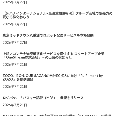
2026年7月27日
【㈱ハナインターナショナル×星清重機運輸㈱】グループ会社で販売力の
更なる強化ねらう
2026年7月27日
東京ミッドタウン八重洲でロボット配送サービスを本格始動
2026年7月27日
上組／コンテナ物流最適化サービスを提供する スタートアップ企業
「OneStream株式会社」への出資のお知らせ
2026年7月21日
ZOZO、BONJOUR SAGANの自社EC拡大に向け「Fulfillment by
ZOZO」を提供開始
2026年7月21日
ロジポケ、「パスキー認証（MFA）」機能をリリース
2026年7月21日
NTTロジスコ、エンタメ物流の平時5倍の波動を「t-Sort MAS」で吸収