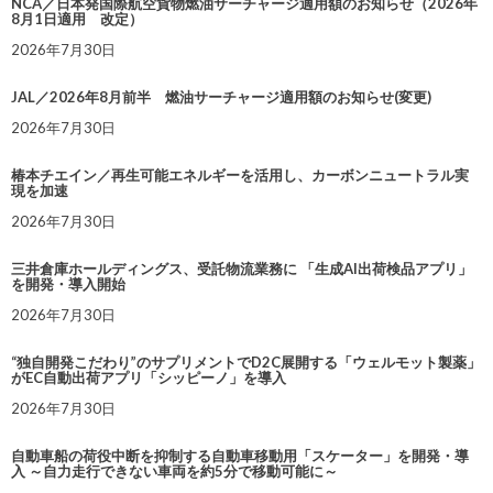
NCA／日本発国際航空貨物燃油サーチャージ適用額のお知らせ（2026年
8月1日適用 改定）
2026年7月30日
JAL／2026年8月前半 燃油サーチャージ適用額のお知らせ(変更)
2026年7月30日
椿本チエイン／再生可能エネルギーを活用し、カーボンニュートラル実
現を加速
2026年7月30日
三井倉庫ホールディングス、受託物流業務に 「生成AI出荷検品アプリ」
を開発・導入開始
2026年7月30日
“独自開発こだわり”のサプリメントでD2C展開する「ウェルモット製薬」
がEC自動出荷アプリ「シッピーノ」を導入
2026年7月30日
自動車船の荷役中断を抑制する自動車移動用「スケーター」を開発・導
入 ～自力走行できない車両を約5分で移動可能に～