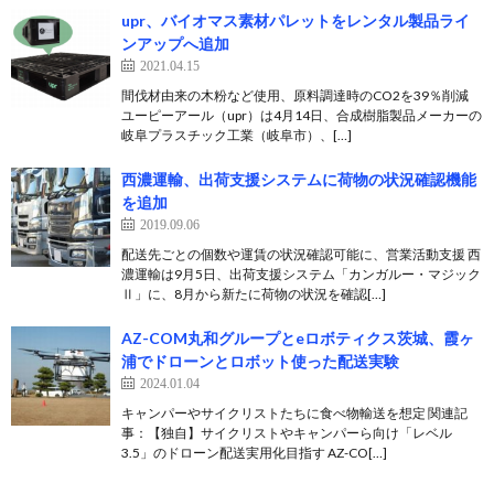
upr、バイオマス素材パレットをレンタル製品ライ
ンアップへ追加
2021.04.15
間伐材由来の木粉など使用、原料調達時のCO2を39％削減
ユーピーアール（upr）は4月14日、合成樹脂製品メーカーの
岐阜プラスチック工業（岐阜市）、[…]
西濃運輸、出荷支援システムに荷物の状況確認機能
を追加
2019.09.06
配送先ごとの個数や運賃の状況確認可能に、営業活動支援 西
濃運輸は9月5日、出荷支援システム「カンガルー・マジック
Ⅱ」に、8月から新たに荷物の状況を確認[…]
AZ-COM丸和グループとeロボティクス茨城、霞ヶ
浦でドローンとロボット使った配送実験
2024.01.04
キャンパーやサイクリストたちに食べ物輸送を想定 関連記
事：【独自】サイクリストやキャンパーら向け「レベル
3.5」のドローン配送実用化目指す AZ-CO[…]