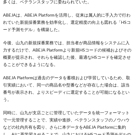
多くは、ベテランスタッフに委ねられていた。
ABEJAは、ABEJA Platformを活用し、従来は属人的に手入力で行わ
れていた新規採番業務を効率化し、選定精度の向上も図れる「HSコ
ード予測モデル」を構築した。
今後、山九の新規採番業務では、担当者が商品情報をシステムに入
力するだけで、ABEJA Platformより新規HSコードの候補およびその
概要が提示され、それらを確認した後、最適なHSコードを確定させ
ることができるようになる。
ABEJA Platformは過去のデータを蓄積および学習しているため、取
引実績において、同一の商品名や型番などが存在した場合は、該当
番号が表示され、よりスピーディに選定することが可能になるとい
う。
同時に、山九が支店ごとに管理していたデータを統一フォーマット
で一元管理することで、実績や進捗、ベテランスタッフのノウハウ
などの社内共有を図り、さらに本データをABEJA Platformに集約
し、AIに再学習させることで、山九におけるHSコード予測モデルの