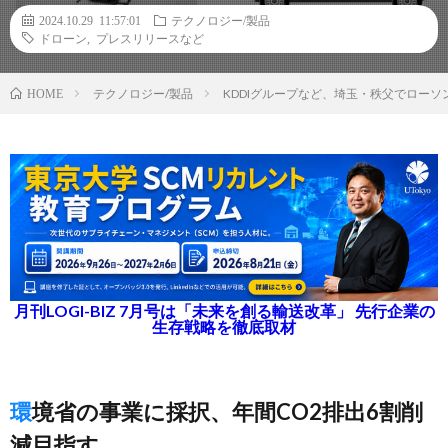
2024.10.29 11:57:01
テクノロジー/製品
ドローン
,
プレスリリースなど
テクノロジー/製品
KDDIグループなど、埼玉・秩父でロー
HOME
月刊LOGI-BIZ 7月号は「未来を創る輸送改革」 先行企業の
生存戦略を徹底取材
環境省の事業に採択、年間CO2排出6割削
減目指す