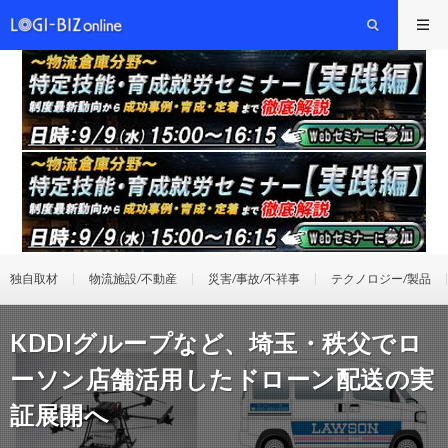
独自取材
物流施設/不動産
災害/事故/不祥事
テクノロジー/製品
KDDIグループなど、埼玉・秩父でロ
ーソン店舗活用したドローン配送の実
証展開へ