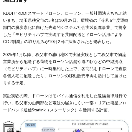
KDDIとKDDIスマートドローン、ローソン、一般社団法人ちちぶ結
いまち、埼玉県秩父市の5者は10月29日、環境省の「令和6年度運輸
部門の脱炭素化に向けた先進的システム社会実装促進事業」で提案
した「モビリティハブで実現する共同配送とドローン活用による
CO2削減」の取り組みが10月2日に採択されたと発表した。
2025年1月以降、秩父市の浦山地区で実証実験として秩父市で物流
営業所から配送する荷物をローソン店舗や道の駅などの中継拠点
（モビリティハブ）に一時集約した上で、各商品をドローンで直接
各個人宅に配送したり、ローソンの移動販売車両を活用して届けた
りする予定。
実証実験の際、ドローンはモバイル通信を利用した遠隔自律飛行で
行い、秩父市の山間部など電波の届きにくい一部エリアは衛星ブロ
ードバンド通信Starlink（スターリンク）を活用する計画。