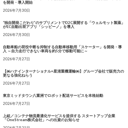
を開発・導入開始
2026年7月30日
“独自開発こだわり”のサプリメントでD2C展開する「ウェルモット製薬」
がEC自動出荷アプリ「シッピーノ」を導入
2026年7月30日
自動車船の荷役中断を抑制する自動車移動用「スケーター」を開発・導
入 ～自力走行できない車両を約5分で移動可能に～
2026年7月27日
【㈱ハナインターナショナル×星清重機運輸㈱】グループ会社で販売力の
更なる強化ねらう
2026年7月27日
東京ミッドタウン八重洲でロボット配送サービスを本格始動
2026年7月27日
上組／コンテナ物流最適化サービスを提供する スタートアップ企業
「OneStream株式会社」への出資のお知らせ
2026年7月21日