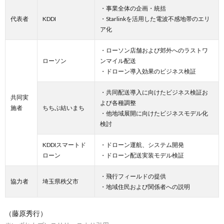
・事業全体の企画・統括
代表者
KDDI
・Starlinkを活用した電波不感地帯のエリ
ア化
・ローソン店舗および郊外へのラストワ
ローソン
ンマイル配送
・ドローン導入効果のビジネス検証
・共同配送導入に向けたビジネス検証お
共同実
よび各種調整
施者
ちちぶ結いまち
・他地域展開に向けたビジネスモデル化
検討
KDDIスマートド
・ドローン運航、システム開発
ローン
・ドローン配送実装モデル検証
・飛行フィールドの提供
協力者
埼玉県秩父市
・地域住民および関係者への説明
（藤原秀行）