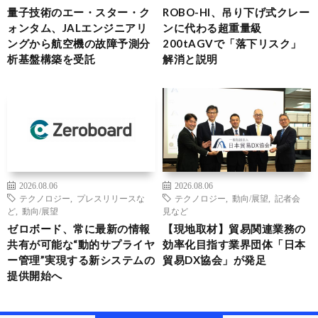
量子技術のエー・スター・ク
ROBO-HI、吊り下げ式クレー
ォンタム、JALエンジニアリ
ンに代わる超重量級
ングから航空機の故障予測分
200tAGVで「落下リスク」
析基盤構築を受託
解消と説明
2026.08.06
2026.08.06
テクノロジー
,
プレスリリースな
テクノロジー
,
動向/展望
,
記者会
ど
,
動向/展望
見など
ゼロボード、常に最新の情報
【現地取材】貿易関連業務の
共有が可能な“動的サプライヤ
効率化目指す業界団体「日本
ー管理”実現する新システムの
貿易DX協会」が発足
提供開始へ