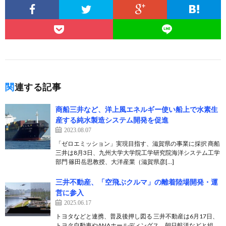
関連する記事
商船三井など、洋上風エネルギー使い船上で水素生
産する純水製造システム開発を促進
2023.08.07
「ゼロエミッション」実現目指す、滋賀県の事業に採択 商船
三井は8月3日、九州大学大学院工学研究院海洋システム工学
部門 篠田岳思教授、大洋産業（滋賀県彦[…]
三井不動産、「空飛ぶクルマ」の離着陸場開発・運
営に参入
2025.06.17
トヨタなどと連携、普及後押し図る 三井不動産は6月17日、
トヨタ自動車やANAホールディングス、朝日航洋などと組