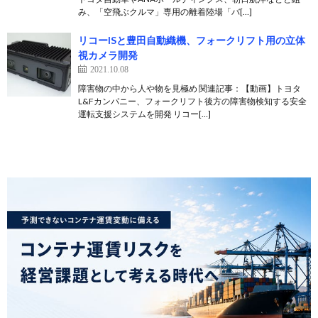
み、「空飛ぶクルマ」専用の離着陸場「バ[…]
リコーISと豊田自動織機、フォークリフト用の立体
視カメラ開発
2021.10.08
障害物の中から人や物を見極め 関連記事：【動画】トヨタ
L&Fカンパニー、フォークリフト後方の障害物検知する安全
運転支援システムを開発 リコー[…]