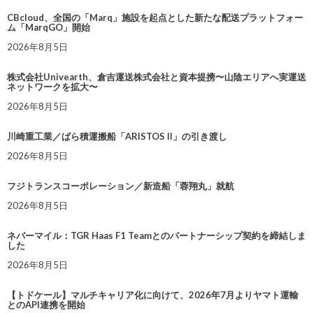
CBcloud、全国の「Marq」施設を起点とした新たな配送プラットフォー
ム「MarqGO」開始
2026年8月5日
株式会社Univearth、倉吉運送株式会社と資本提携〜山陰エリアへ実運送
ネットワークを拡大〜
2026年8月5日
川崎重工業／ばら積運搬船「ARISTOS II」の引き渡し
2026年8月5日
フジトランスコーポレーション／新造船「蓉翔丸」就航
2026年8月5日
ネバーマイル：TGR Haas F1 Teamとのパートナーシップ契約を締結しま
した
2026年8月5日
【トドケール】マルチキャリア化に向けて、2026年7月よりヤマト運輸
とのAPI連携を開始