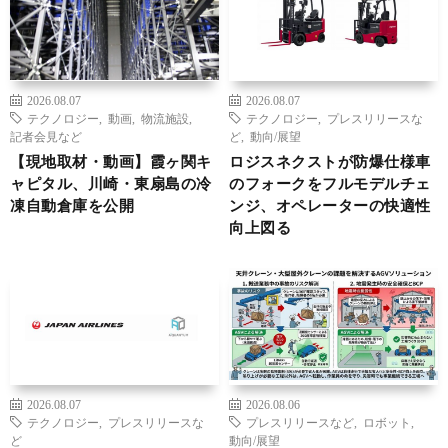
2026.08.07
2026.08.07
テクノロジー
,
動画
,
物流施設
,
テクノロジー
,
プレスリリースな
記者会見など
ど
,
動向/展望
【現地取材・動画】霞ヶ関キ
ロジスネクストが防爆仕様車
ャピタル、川崎・東扇島の冷
のフォークをフルモデルチェ
凍自動倉庫を公開
ンジ、オペレーターの快適性
向上図る
2026.08.07
2026.08.06
テクノロジー
,
プレスリリースな
プレスリリースなど
,
ロボット
,
ど
動向/展望