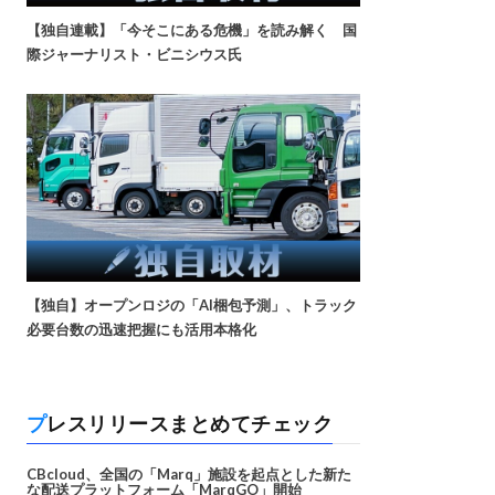
【独自連載】「今そこにある危機」を読み解く 国
際ジャーナリスト・ビニシウス氏
【独自】オープンロジの「AI梱包予測」、トラック
必要台数の迅速把握にも活用本格化
プレスリリースまとめてチェック
CBcloud、全国の「Marq」施設を起点とした新た
な配送プラットフォーム「MarqGO」開始