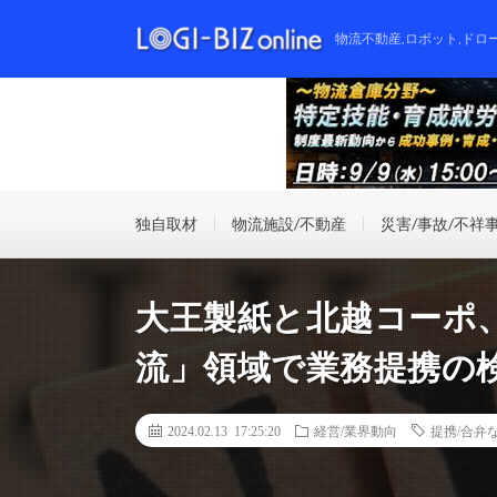
物流不動産,ロボット,ドロ
独自取材
物流施設/不動産
災害/事故/不祥
大王製紙と北越コーポ
流」領域で業務提携の
2024.02.13 17:25:20
経営/業界動向
提携/合弁