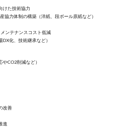
向けた技術協力
生産協力体制の構築（洋紙、段ボール原紙など）
るメンテナンスコスト低減
場DX化、技術継承など）
応やCO2削減など）
の改善
推進