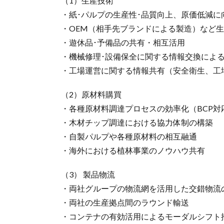
（1）生産技術
・紙･パルプの生産性･品質向上、原価低減に
・OEM（相手先ブランドによる製造）など
・遊休品･予備品の共有・相互活用
・機械修理･設備保全に関する情報交換によ
・工場運営に関する情報共有（安全衛生、工
（2）原材料購買
・各種原材料調達プロセスの効率化（BCP対
・木材チップ調達における協力体制の構築
・自製パルプや各種原材料の相互融通
・海外における植林事業のノウハウ共有
（3） 製品物流
・両社グループの物流網を活用した交錯物流
・両社の生産拠点間のラウンド輸送
・コンテナの有効活用によるモーダルシフト