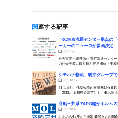
関連する記事
TRC東京流通センター拠点の
ーカーのニューロが参画決定
2025.12.23
社会実装へ連携強化 東京流通センター
の社会実装に取り組む任意団体「平和島
シモハナ物流、明治グループで
2023.04.12
6月1日付、低温物流の事業基盤強化図
（3S&L、石川県金沢市）を、低温物流[
商船三井系のLPG船がホルム
2026.04.06
足止めの45隻から脱出 商船三井の関