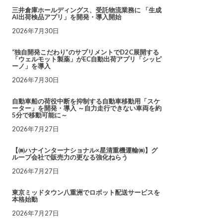
三井倉庫ホールディングス、受託物流業務に 「生成
AI出荷検品アプリ」を開発・導入開始
2026年7月30日
“独自開発こだわり”のサプリメントでD2C展開する
「ウェルモット製薬」がEC自動出荷アプリ「シッピ
ーノ」を導入
2026年7月30日
自動車船の荷役中断を抑制する自動車移動用「スケ
ーター」を開発・導入 ～自力走行できない車両を約
5分で移動可能に～
2026年7月27日
【㈱ハナインターナショナル×星清重機運輸㈱】グ
ループ会社で販売力の更なる強化ねらう
2026年7月27日
東京ミッドタウン八重洲でロボット配送サービスを
本格始動
2026年7月27日