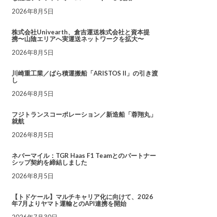
2026年8月5日
株式会社Univearth、倉吉運送株式会社と資本提
携〜山陰エリアへ実運送ネットワークを拡大〜
2026年8月5日
川崎重工業／ばら積運搬船「ARISTOS II」の引き渡
し
2026年8月5日
フジトランスコーポレーション／新造船「蓉翔丸」
就航
2026年8月5日
ネバーマイル：TGR Haas F1 Teamとのパートナー
シップ契約を締結しました
2026年8月5日
【トドケール】マルチキャリア化に向けて、2026
年7月よりヤマト運輸とのAPI連携を開始
2026年7月30日