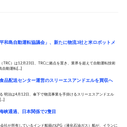
「平和島自動運転協議会」、新たに物流3社と米ロボットメ
（TRC）は12月23日、TRCに拠点を置き、業界を超えて自動運転技術
自動運転[…]
食品配送センター運営のスリーエスアンドエルを買収へ
る 明治は4月12日、傘下で物流事業を手掛けるスリーエスアンドエル
…]
ズ海峡通過、日本関係で2隻目
係会社が所有しているインド船籍のLPG（液化石油ガス）船が、イランに