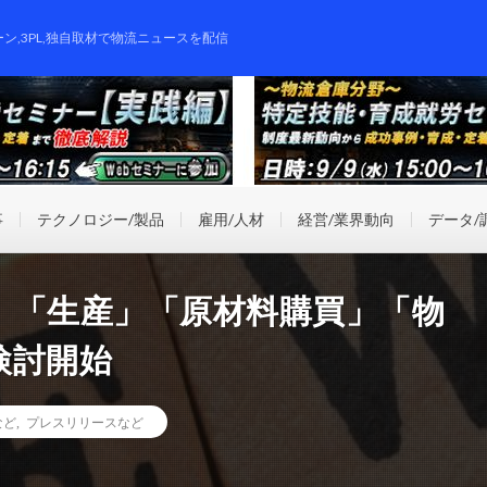
ーン,3PL,独自取材で物流ニュースを配信
事
テクノロジー/製品
雇用/人材
経営/業界動向
データ/
、「生産」「原材料購買」「物
検討開始
など
,
プレスリリースなど