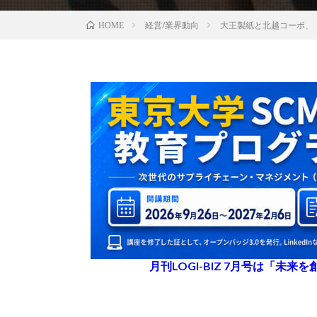
経営/業界動向
大王製紙と北越コーポ、
HOME
月刊LOGI-BIZ 7月号は「未